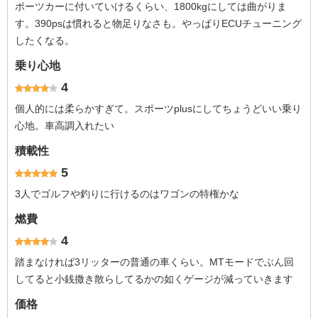
ポーツカーに付いていけるくらい、1800kgにしては曲がりま
す。390psは慣れると物足りなさも。やっぱりECUチューニング
したくなる。
乗り心地
4
個人的には柔らかすぎて。スポーツplusにしてちょうどいい乗り
心地。車高調入れたい
積載性
5
3人でゴルフや釣りに行けるのはワゴンの特権かな
燃費
4
踏まなければ3リッターの普通の車くらい。MTモードでぶん回
してると小銭撒き散らしてるかの如くゲージが減っていきます
価格