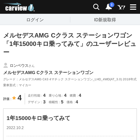
carview!
検索
通知
i
ログイン
ID新規取得
メルセデスAMG Cクラス ステーションワゴン
「1年15000キロ乗ってみて」のユーザーレビュ
ー
ロンベウス
さん
メルセデスAMG Cクラス ステーションワゴン
グレード：メルセデスAMG C43 4マチック ステーションワゴン_LHD_4WD(AT_3.0) 2018年式
乗車形式：マイカー
4
4
4
4
走行性能
乗り心地
燃費
評価
3
5
4
デザイン
積載性
価格
1年15000キロ乗ってみて
2022.10.2