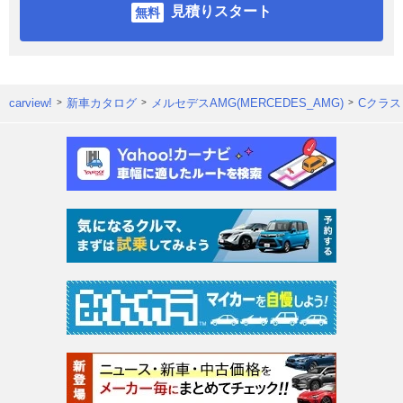
見積りスタート
carview!
新車カタログ
メルセデスAMG(MERCEDES_AMG)
Cクラス