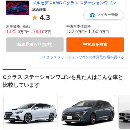
メルセデスAMG Cクラス ステーションワゴン
総合評価
マイカー登録
4.3
新車価格
中古車本体価格
（税込）
1325
1783
132
1160
.0
.0
.0
.0
万円〜
万円
万円〜
万円
新車見積もり(無料)
中古車を検索
Cクラス ステーションワゴンの車買取相場を調べる
Cクラス ステーションワゴンを見た人はこんな車と
比較しています