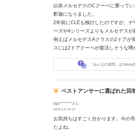
以前メルセデスのCクーペに乗ってい
釈迦になりました。
2年前にCLEも検討したのですが、デ
ーズや4シリーズよりもメルセデスが
例えばメルセデスAクラスの2ドアが
スには2ドアクーペが復活しそうな噂
「みんなの質問」はYaho
ベストアンサーに選ばれた回
aga********さん
2026.5.8 13:10
お気持ちはすごく分かります。今の市
たよね。