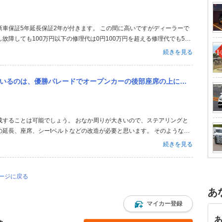
車保証5年延長保証2年が付きます。 この間に高いですがディーラーで
故障しても100万円以下の修理代は0円100万円を超える修理代でも5万
ディーラーで点検と車検と消耗品の交換と修理をします。で保証が切れた
続きを見る
をします。車検の金額は走行...
席の上に腰掛けて乗っているのはよくみますが、お相撲さん自身が運転席に乗っているのはみたことありません。日本の国...
成することは可能でしょう。 おなか周りが大きいので、ステアリングと
延長、座席、シーtベルトなどの改造が必要と思います。 そのような条
 改造申請をして安全基準（車検）を満たすか？の疑問もあると思いま
続きを見る
必要で価値があるか？ということ...
ページに戻る
あ
マイカー登録