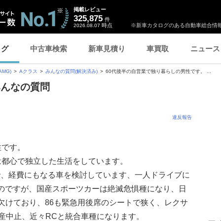
掲載レビュー
325,875
件
時点
※新車カタログのある自動車総合情報
2026.08.07
ログ
中古車検索
新車見積り
車買取
ニュース
AMG)
Aクラス
みんなの質問(解決済み)
60代後半の自営業で独り暮らしの男性です。 ...
みんなの質問
違反報告
性です。
は都心で独立した生活をしています。
で、経費にもなる車を検討しています、一人ドライブに
のですが、国産スポーツカーは絶滅危惧種になり、日
欠けており、86も緊急用後席のシートで狭く、レクサ
製産中止、近々RCと統合車種になります。