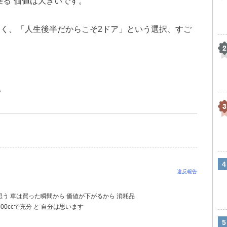
乗る”価値は大きいです。
く、「人生後半だからこそ2ドア」という選択、すご
。
違反報告
思う 車は買った瞬間から 価値が下がるから 消耗品
0ccで充分 と 自分は思います