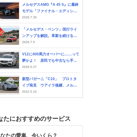
メルセデスAMG『A 45 S』に最終
モデル「ファイナル・エディショ
ン」登場 イエローのアクセント
2026.7.30
が映える特別仕様車
「メルセデス・ベンツ」現行ライ
ンアップを解説。革新を続ける伝
統ブランドの現在地
2026.7.5
V12に400馬力オーバーに……って
夢かよ！ 庶民でも中古なら手に
入る輸入高級車４台
2026.5.27
新型パガーニ「C10」 プロトタ
イプ発見 ウアイラ後継、メルセ
デスAMG製6.0L V12搭載か
2022.5.10
なたにおすすめのサービス
あなたの愛車、今いくら？