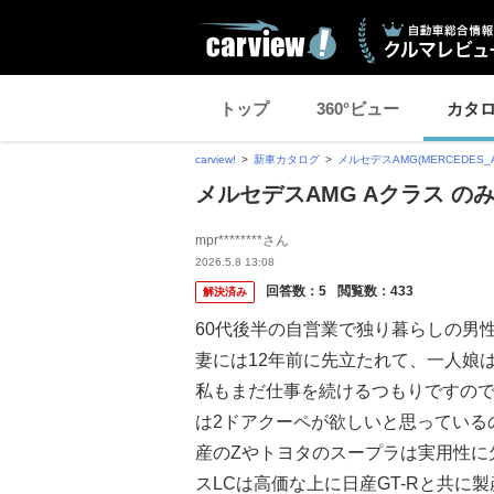
トップ
360°ビュー
カタ
carview!
新車カタログ
メルセデスAMG(MERCEDES_
メルセデスAMG Aクラス の
mpr********さん
2026.5.8 13:08
回答数：
5
閲覧数：
433
解決済み
60代後半の自営業で独り暮らしの男
妻には12年前に先立たれて、一人娘
私もまだ仕事を続けるつもりですの
は2ドアクーペが欲しいと思っている
産のZやトヨタのスープラは実用性に
スLCは高価な上に日産GT-Rと共に