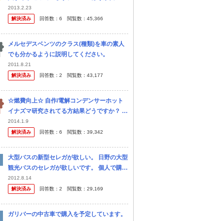
では上を行くのかなと思いますが，その他は
2013.2.23
比較してもよくわかりません。 詳しい方，ア
解決済み
回答数：
6
閲覧数：
45,366
ドバイスをいただけますと助...
メルセデスベンツのクラス(種類)を車の素人
でも分かるように説明してください。
2011.8.21
解決済み
回答数：
2
閲覧数：
43,177
☆燃費向上☆ 自作/電解コンデンサーホット
イナズマ研究されてる方結果どうですか？ ホ
ットイナズマ・・なんてプラシーボ、効果あ
2014.1.9
るなら億単位のメーカーが・・・の話を聞き
解決済み
回答数：
6
閲覧数：
39,342
ますが、こんな事を言う人は実際...
大型バスの新型セレガが欲しい。 日野の大型
観光バスのセレガが欲しいです。 個人で購入
することは可能でしょうか？？ また価格は3
2012.8.14
000万円程といいますが払えるか不明です＾
解決済み
回答数：
2
閲覧数：
29,169
＾； 実際に個人でそうい...
ガリバーの中古車で購入を予定しています。