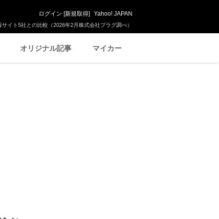
ログイン
[
新規取得
]
Yahoo! JAPAN
サイト5社との比較（2026年2月株式会社プラグ調べ）
オリジナル記事
マイカー