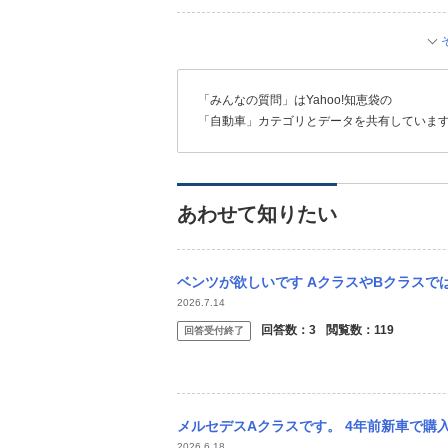
「みんなの質問」はYahoo!知恵袋の
「自動車」カテゴリとデータを共有していま
あわせて知りたい
ベンツが欲しいです AクラスやBクラスではなく、CやEが欲しいです。 クーペやオー
2026.7.14
回答数：
3
閲覧数：
119
回答受付終了
メルセデスAクラスです。 4年前新車で購入し、昨年ディーラーで初めての車検を受けまし
2026.6.18