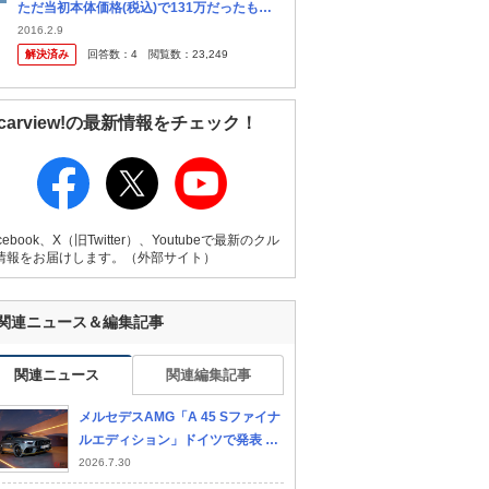
ただ当初本体価格(税込)で131万だったもの
が正式に頂いた見積りの本体価格が139万に
2016.2.9
値引39000円ほど付いて結果的に本体価格が
解決済み
回答数：
4
閲覧数：
23,249
135万になってました、も さ
carview!の最新情報をチェック！
cebook、X（旧Twitter）、Youtubeで最新のクル
情報をお届けします。（外部サイト）
関連ニュース＆編集記事
関連ニュース
関連編集記事
メルセデスAMG「A 45 Sファイナ
ルエディション」ドイツで発表 42
1馬力の最強4気筒エンジン搭載
2026.7.30