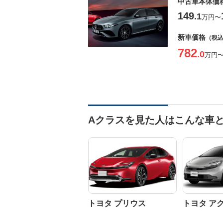
中古車本体価
149
.1
万円
〜
新車価格
（税
782
.0
万円
Aクラスを見た人はこんな車
トヨタ プリウス
トヨタ ア