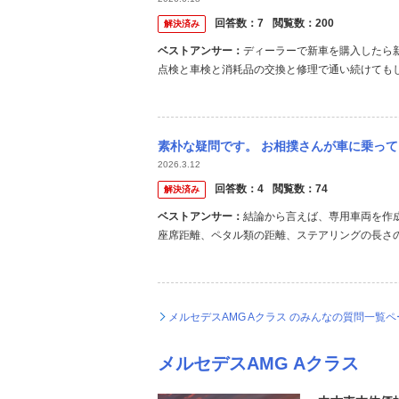
回答数：
7
閲覧数：
200
解決済み
ベストアンサー：
ディーラーで新車を購入したら新
点検と車検と消耗品の交換と修理で通い続けてもし
円とか済みます。だからみんな保証がある間だけ
ら町の整備工場で点検と車検と消耗品の交換と修理
素朴な疑問です。 お相撲さんが車に乗っているのは、優勝パレードでオープンカーの後部座
2026.3.12
回答数：
4
閲覧数：
74
解決済み
ベストアンサー：
結論から言えば、専用車両を作
座席距離、ペタル類の距離、ステアリングの長さの
件を満たすベース車両は限定されると思います。
す。 さてそのような改造と諸経費でいくらの費用が
メルセデスAMG Aクラス のみんなの質問一覧
メルセデスAMG Aクラス