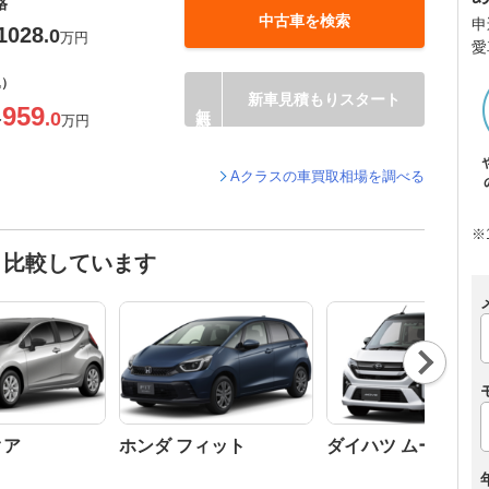
格
中古車を検索
申
1028
.0
万円
愛
込）
新車見積もりスタート
959
.0
〜
万円
Aクラスの車買取相場を調べる
※
と比較しています
Nex
t
クア
ホンダ フィット
ダイハツ ムーヴ