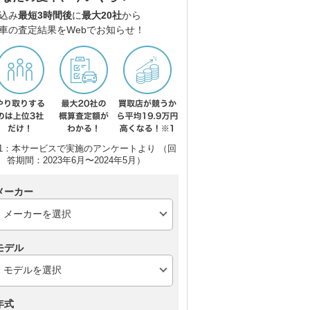
込み
最短3時間後
に
最大20社
から
車の査定結果をWebでお知らせ！
1：本サービスで実施のアンケートより （回
答期間：2023年6月〜2024年5月）
メーカー
モデル
スズキ アルト
スズキ スイフト
ト
年式