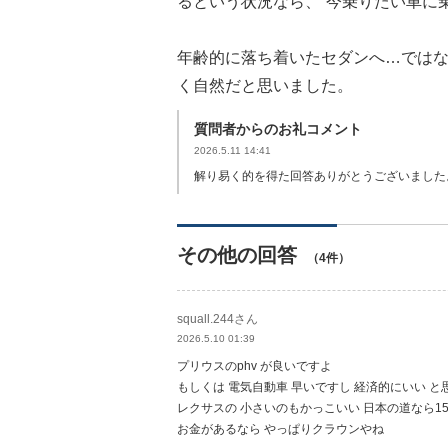
るという状況なら、“今乗りたい車に
年齢的に落ち着いたセダンへ…ではな
く自然だと思いました。
質問者からのお礼コメント
2026.5.11 14:41
解り易く的を得た回答ありがとうございました
その他の回答
（4件）
squall.244さん
2026.5.10 01:39
プリウスのphv が良いですよ
もしくは 電気自動車 早いですし 経済的にいい と
レクサスの 小さいのもかっこいい 日本の道なら150
お金があるなら やっぱりクラウンやね