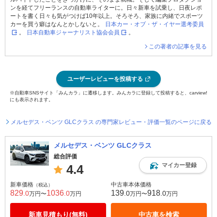
ンを経てフリーランスの自動車ライターに。日々新車を試乗し、日夜レポ
ートを書く日々も気がつけば10年以上。そろそろ、家族に内緒でスポーツ
カーを買う癖はなんとかしないと。
日本カー・オブ・ザ・イヤー選考委員
。
日本自動車ジャーナリスト協会会員
。
この著者の記事を見る
ユーザーレビューを投稿する
※自動車SNSサイト「みんカラ」に遷移します。みんカラに登録して投稿すると、carview!
にも表示されます。
メルセデス・ベンツ GLCクラス の専門家レビュー・評価一覧のページに戻る
メルセデス・ベンツ GLCクラス
総合評価
マイカー登録
4.4
新車価格
中古車本体価格
（税込）
829
1036
139
918
.0
.0
.0
.0
万円〜
万円
万円〜
万円
新車見積もり(無料)
中古車を検索