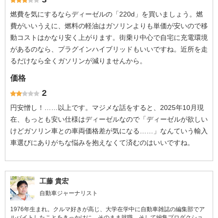
燃費を気にするならディーゼルの「220d」を買いましょう。燃
費がいいうえに、燃料の軽油はガソリンよりも単価が安いので移
動コストはかなり安く上がります。街乗り中心で自宅に充電環境
があるのなら、プラグインハイブリッドもいいですね。近所を走
るだけなら全くガソリンが減りませんから。
価格
2
円安憎し！……以上です。マジメな話をすると、2025年10月現
在、もっとも安い仕様はディーゼルなので「ディーゼルが欲しい
けどガソリン車との車両価格差が気になる……」なんていう輸入
車選びにありがちな悩みを抱えなくて済むのはいいですね。
工藤 貴宏
自動車ジャーナリスト
1976年生まれ。クルマ好きが高じ、大学在学中に自動車雑誌の編集部でア
ルバイトしたことをきっかけに、そのまま就職。そして編集プロダクショ