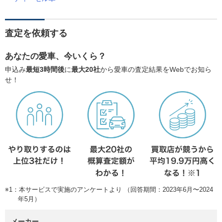
査定を依頼する
あなたの愛車、今いくら？
申込み
最短3時間後
に
最大20社
から愛車の査定結果をWebでお知ら
せ！
※1：本サービスで実施のアンケートより （回答期間：2023年6月〜2024
年5月）
メーカー