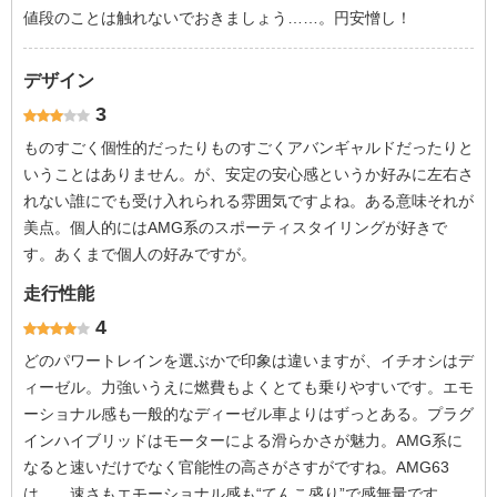
値段のことは触れないでおきましょう……。円安憎し！
デザイン
3
ものすごく個性的だったりものすごくアバンギャルドだったりと
いうことはありません。が、安定の安心感というか好みに左右さ
れない誰にでも受け入れられる雰囲気ですよね。ある意味それが
美点。個人的にはAMG系のスポーティスタイリングが好きで
す。あくまで個人の好みですが。
走行性能
4
どのパワートレインを選ぶかで印象は違いますが、イチオシはデ
ィーゼル。力強いうえに燃費もよくとても乗りやすいです。エモ
ーショナル感も一般的なディーゼル車よりはずっとある。プラグ
インハイブリッドはモーターによる滑らかさが魅力。AMG系に
なると速いだけでなく官能性の高さがさすがですね。AMG63
は……速さもエモーショナル感も“てんこ盛り”で感無量です。