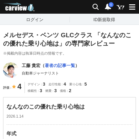
carview!
検索
通知
i
ログイン
ID新規取得
メルセデス・ベンツ GLCクラス 「なんなのこ
の優れた乗り心地は」の専門家レビュー
※掲載内容は執筆日時点の情報です。
工藤 貴宏（
著者の記事一覧
）
自動車ジャーナリスト
3
4
5
4
デザイン
走行性能
乗り心地
評価
3
3
2
積載性
燃費
価格
なんなのこの優れた乗り心地は
2026.1.14
年式