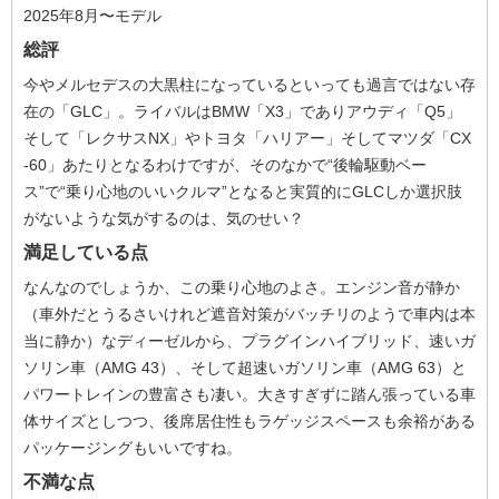
2025年8月〜モデル
総評
今やメルセデスの大黒柱になっているといっても過言ではない存
在の「GLC」。ライバルはBMW「X3」でありアウディ「Q5」
そして「レクサスNX」やトヨタ「ハリアー」そしてマツダ「CX
-60」あたりとなるわけですが、そのなかで“後輪駆動ベー
ス”で“乗り心地のいいクルマ”となると実質的にGLCしか選択肢
がないような気がするのは、気のせい？
満足している点
なんなのでしょうか、この乗り心地のよさ。エンジン音が静か
（車外だとうるさいけれど遮音対策がバッチリのようで車内は本
当に静か）なディーゼルから、プラグインハイブリッド、速いガ
ソリン車（AMG 43）、そして超速いガソリン車（AMG 63）と
パワートレインの豊富さも凄い。大きすぎずに踏ん張っている車
体サイズとしつつ、後席居住性もラゲッジスペースも余裕がある
パッケージングもいいですね。
不満な点