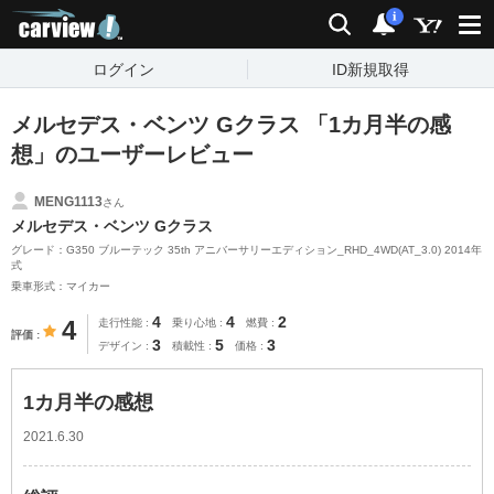
carview!
検索
通知
i
ログイン
ID新規取得
メルセデス・ベンツ Gクラス 「1カ月半の感
想」のユーザーレビュー
MENG1113
さん
メルセデス・ベンツ Gクラス
グレード：G350 ブルーテック 35th アニバーサリーエディション_RHD_4WD(AT_3.0) 2014年
式
乗車形式：マイカー
4
4
2
4
走行性能
乗り心地
燃費
評価
3
5
3
デザイン
積載性
価格
1カ月半の感想
2021.6.30