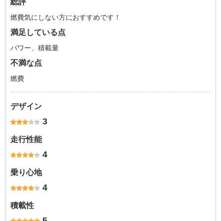
総評
燃費気にしない方におすすめです！
満足している点
パワー、積載量
不満な点
燃費
デザイン
3
走行性能
4
乗り心地
4
積載性
5