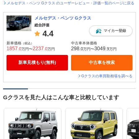
メルセデス・ベンツ Gクラス のユーザーレビュー・評価一覧のページに戻る
メルセデス・ベンツ Gクラス
総合評価
マイカー登録
4.4
新車価格
中古車本体価格
（税込）
1857
2237
298
3049
.0
.0
.0
.9
万円〜
万円
万円〜
万円
新車見積もり(無料)
中古車を検索
Gクラスの車買取相場を調べる
Gクラスを見た人はこんな車と比較しています