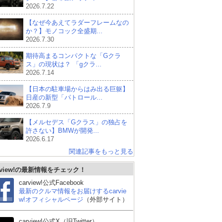
2026.7.22
【なぜ今あえてラダーフレームなの
か？】モノコック全盛期...
2026.7.30
期待高まるコンパクトな「Gクラ
ス」の現状は？ 「gクラ...
2026.7.14
【日本の駐車場からはみ出る巨躯】
日産の新型「パトロール...
2026.7.9
【メルセデス「Gクラス」の独占を
許さない】BMWが開発...
2026.6.17
関連記事をもっと見る
rview!の最新情報をチェック！
carview!公式Facebook
最新のクルマ情報をお届けするcarvie
スバル フォレスター
トヨタ ハリアーハイブ
マツ
w!オフィシャルページ
（外部サイト）
リッド
carview!公式X（旧Twitter）