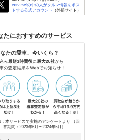
carview!の中の人がクルマ情報をポス
トする公式アカウント
（外部サイト）
なたにおすすめのサービス
あなたの愛車、今いくら？
込み
最短3時間後
に
最大20社
から
車の査定結果をWebでお知らせ！
1：本サービスで実施のアンケートより （回
答期間：2023年6月〜2024年5月）