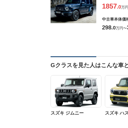
1857
.0
万
中古車本体価
298
.0
万円
〜
Gクラスを見た人はこんな車
スズキ ジムニー
スズキ ハ