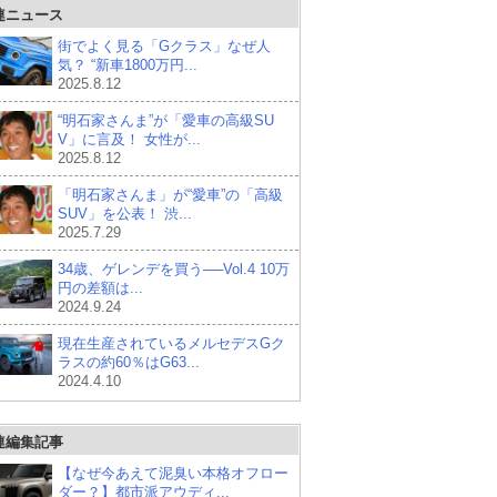
連ニュース
街でよく見る「Gクラス」なぜ人
気？ “新車1800万円...
2025.8.12
“明石家さんま”が「愛車の高級SU
V」に言及！ 女性が...
2025.8.12
「明石家さんま」が“愛車”の「高級
SUV」を公表！ 渋...
2025.7.29
34歳、ゲレンデを買う──Vol.4 10万
円の差額は...
2024.9.24
現在生産されているメルセデスGク
ラスの約60％はG63...
2024.4.10
連編集記事
【なぜ今あえて泥臭い本格オフロー
ダー？】都市派アウディ...