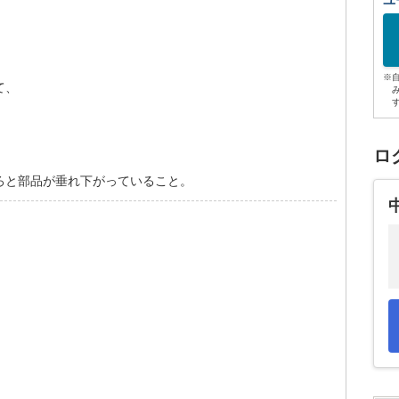
ユ
※
て、
ロ
ろと部品が垂れ下がっていること。