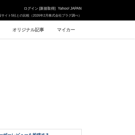
ログイン
[
新規取得
]
Yahoo! JAPAN
サイト5社との比較（2026年2月株式会社プラグ調べ）
オリジナル記事
マイカー