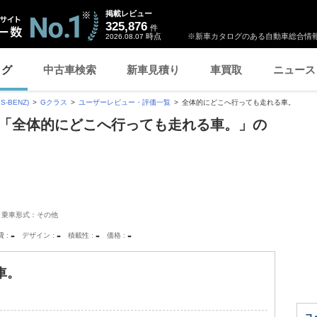
掲載レビュー
325,876
件
時点
※新車カタログのある自動車総合情報
2026.08.07
ログ
中古車検索
新車見積り
車買取
ニュース
-BENZ)
Gクラス
ユーザーレビュー・評価一覧
全体的にどこへ行っても走れる車。
 「全体的にどこへ行っても走れる車。」の
乗車形式：その他
-
-
-
-
費
デザイン
積載性
価格
車。