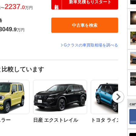
新車見積もりスタート
2237
.0
円
〜
万円
格
中古車を検索
3049
.9
万円
Gクラスの車買取相場を調べる
と比較しています
Nex
t
ca
スラー
日産 エクストレイル
トヨタ ライズ