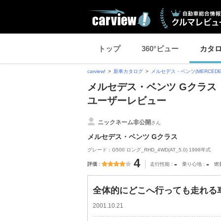
トップ
360°ビュー
カタ
carview!
新車カタログ
メルセデス・ベンツ(MERCEDES
メルセデス・ベンツ Gクラス
ユーザーレビュー
ニックネーム非公開
さん
メルセデス・ベンツ Gクラス
グレード：G500 ロング_RHD_4WD(AT_5.0) 1998年式
4
-
-
評価
走行性能
乗り心地
燃
全体的にどこへ行っても走れる
2001.10.21