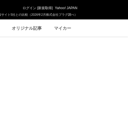
ログイン
[
新規取得
]
Yahoo! JAPAN
サイト5社との比較（2026年2月株式会社プラグ調べ）
オリジナル記事
マイカー