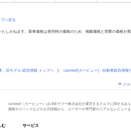
ップへ戻る
いたしかねます。新車価格は発売時の価格のため、掲載価格と実際の価格が
車、旧モデル 総合情報 トップへ
|
carview![カービュー] - 自動車総合
メル
carview!（カービュー）はLINEヤフー株式会社が運営するクルマに関す
価格やスペックなどの公式情報から、ユーザーや専門家のリアルなレビューま
しむ
サービス