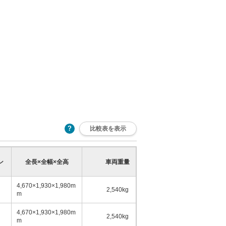
比較表を表示
乗車定員
ン
全長×全幅×全高
車両重量
少
多
4,670×1,930×1,980m
2,540kg
5名
m
4,670×1,930×1,980m
2,540kg
5名
m