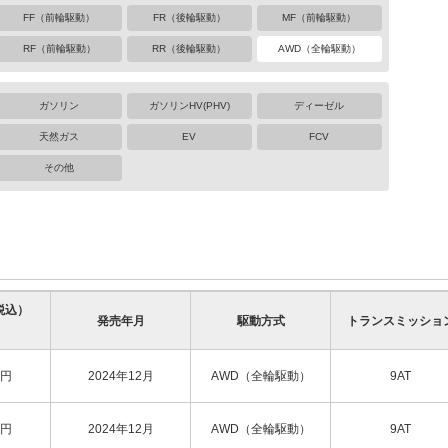
FF（前輪駆動）
FR（後輪駆動）
MF（前輪駆動）
RF（前輪駆動）
RR（後輪駆動）
AWD（全輪駆動）
ガソリン
ガソリンHV(PHV)
ディーゼル
天然ガス
EV
FCV
その他
税込）
発売年月
駆動方式
トランスミッショ
円
2024年12月
AWD（全輪駆動）
9AT
円
2024年12月
AWD（全輪駆動）
9AT