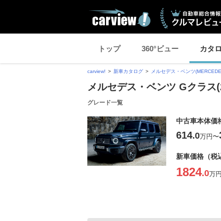
トップ
360°ビュー
カタ
carview!
新車カタログ
メルセデス・ベンツ(MERCEDES
メルセデス・ベンツ Gクラス(2
グレード一覧
中古車本体価
614
.0
万円
〜
新車価格（税
1824
.0
万