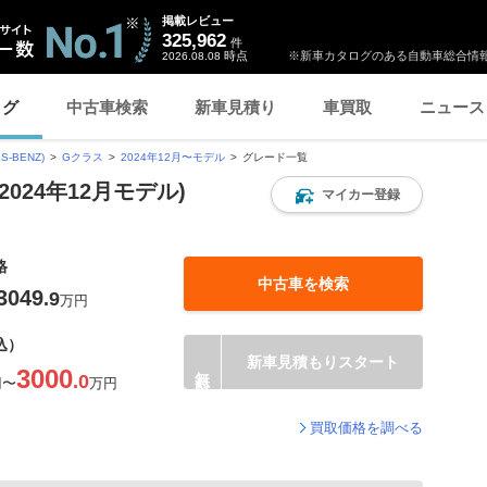
掲載レビュー
325,962
件
時点
※新車カタログのある自動車総合情報
2026.08.08
ログ
中古車検索
新車見積り
車買取
ニュース
-BENZ)
Gクラス
2024年12月〜モデル
グレード一覧
024年12月モデル)
マイカー登録
格
中古車を検索
3049
.9
万円
込）
新車見積もりスタート
3000
.0
円
〜
万円
買取価格を調べる