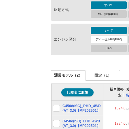
すべて
駆動方式
MR（後輪駆動）
すべて
エンジン区分
ディーゼルHV(PHV)
LPG
通常モデル（
2
）
限定（
1
）
新車価格（
比較表に追加
安
高
G450d(ISG)_RHD_4WD
1824.0
万
(AT_3.0)【MP202501】
G450d(ISG)_LHD_4WD
1824.0
万
(AT_3.0)【MP202501】