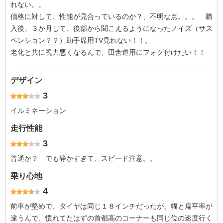
れない。。
価格に対して、性能が見合っているのか？、不明な点。。。 購
入後、３か月して、後部から聞こえるようになったノイズ（サス
ペンション？？）助手席用TV見れない！！。
老化と共に視力悪くなるんで、田舎道用にフォグ付けたい！！
デザイン
3
イルミネーション
走行性能
3
普通か？ でも静かすぎて、スピード注意。。
乗り心地
4
前車が堅めで、タイヤは同じ１８インチだったが、幅と扁平率が
違うんで、慣れてたはずの首都高のコーナーも同じ位の速度行く