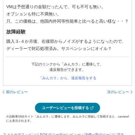
VMは予想通りの金額だったんで、可も不可も無い。
オプションも特に不満無い。
只、この価格は、他国内外同等性能車と比べると高い様な・・？
故障経験
購入３‐４か月後、右後部からノイズがするようになったので、
ディーラーで対応処理済み。サスペンションにオイル？
下記のリンクから「みんカラ」に遷移して、
違反報告ができます。
「みんカラ」から、違反報告をする
前のレビュー
次のレビュー
ユーザーレビューを投稿する
※自動車SNSサイト「みんカラ」に遷移します。みんカラに登録して投稿すると、carview!
にも表示されます。
メルセデス・ベンツ EQA のユーザーレビュー・評価一覧のページに戻る