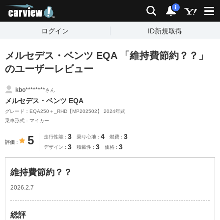
carview!
検索
通知
i
ログイン
ID新規取得
メルセデス・ベンツ EQA 「維持費節約？？」
のユーザーレビュー
kbo********
さん
メルセデス・ベンツ EQA
グレード：EQA250＋_RHD【MP202502】 2024年式
乗車形式：マイカー
3
4
3
5
走行性能
乗り心地
燃費
評価
3
3
3
デザイン
積載性
価格
維持費節約？？
2026.2.7
総評