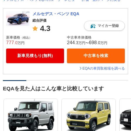
メルセデス・ベンツ EQA
総合評価
マイカー登録
4.3
新車価格
中古車本体価格
（税込）
777
244
698
.0
.3
.0
万円
万円〜
万円
新車見積もり(無料)
中古車を検索
EQAの車買取相場を調べる
EQAを見た人はこんな車と比較しています