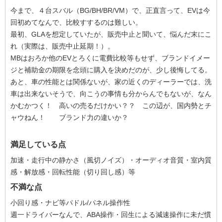
今まで、４台スバル（BG/BH/BR/VM）で、正直言って、EVは今
回初めてなんで、比較すするのは難しい。
最初、GLAを想定していたが、販売中止と聞いて、悩んだ末にこ
れ（実際は、販売中止延期！）。
MBはおろか他のEVとろくに電費比較等もせず、ブランドイメー
ジと補助金の期限を念頭に購入を決めだのが、少し後悔してる。
あと、車の性能とは関係ないが、家の近くのディーラーでは、洗
車は出来ないそうで、向こうの事情も分からんでもないが、なん
かむかつく！ 高いの売るだけかい？？ この辺が、国内勢とチ
ャウねん！ ブランド力の違いか？
満足している点
加速・走行中の静かさ（風切ノイズ）・オーディオ音質・室内質
感・解放感・回転性能（切り回し感）等
不満な点
小回り感・ナビ等パドル/パネル操作性
週一ドライバーなんで、ABA操作・回生による減速操作に未だ慣