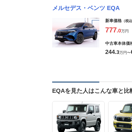
メルセデス・ベンツ EQA
新車価格
（税
777
.0
万円
中古車本体価
244
.3
万円
〜
EQAを見た人はこんな車と比