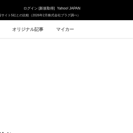
ログイン
[
新規取得
]
Yahoo! JAPAN
サイト5社との比較（2026年2月株式会社プラグ調べ）
オリジナル記事
マイカー