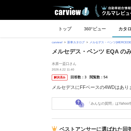
トップ
360°ビュー
カタ
carview!
新車カタログ
メルセデス・ベンツ(MERCEDES
メルセデス・ベンツ EQA の
水原一盃口さん
2026.4.22 11:40
回答数：
3
閲覧数：
54
解決済み
メルセデスにFFベースの4WDはあり
「みんなの質問」はYaho
ベストアンサーに選ばれた回