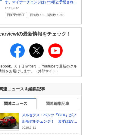
す。マイナーチェンジはいつ頃と予想されま
すでしょうか。つい最近EQ Aがデビューし
2021.4.10
たばかりですが少し小さいのでCの方がいい
回答受付終了
回答数：
1
閲覧数：
788
と思っています。 現在はマカン...
carview!の最新情報をチェック！
cebook、X（旧Twitter）、Youtubeで最新のクル
情報をお届けします。（外部サイト）
関連ニュース＆編集記事
関連ニュース
関連編集記事
メルセデス・ベンツ『GLA』がフ
ルモデルチェンジ！ まずはEVで
来年ハイブリッド登場 約4万800
2026.7.31
0ユーロから注文受付開始