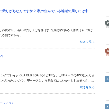
りには中小企業団地と呼ばれる中小企業が多い地域があり、 工場や運送業、卸し、建設など様々な中小企業があります...
り節税対策。 会社の売り上げを伸ばすには経費である人件費は安い方が
れる側ですから。
続きを見る
か？
ティングブレイク GLA GLB EQA EQB がFFないしFFベースの4WDになりま
はエンジンがないので、FFベースという概念ではないかもしれませんが、フ
が存在しない、4MATICが存在しない車種もありますが本国その他地域で
続きを見る
ページに戻る