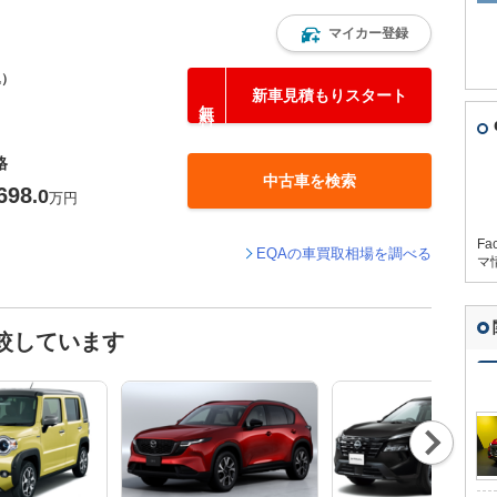
マイカー登録
込）
新車見積もりスタート
格
中古車を検索
698
.0
万円
Fa
EQAの車買取相場を調べる
マ
較しています
Nex
t