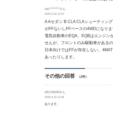
zac********さん
2026.4.22 12:07
A Aセダン B CLA CLAシューティングブ
がFFないしFFベースの4WDになり
電気自動車のEQA、EQBはエンジ
せんが、フロントのみ駆動車がある
日本向けではFFが存在しない、4MA
あったりします。
その他の回答
（2件）
a91c5bd4fさん
2026.4.22 11:48
あります。