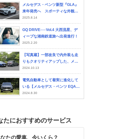
メルセデス・ベンツ新型『GLA』
スバル フォレスター
トヨタ ハリアーハイブ
ト
来年発売へ スポーティな外観へ
リッド
ー3
刷新 ボディはやや大型化？
2025.8.14
GQ DRIVE──Vol.4 大西流星、デ
ィープな湘南鉄道旅へ出発進行！
2025.2.20
【写真蔵】一部改良で内外装も走
りもクオリティアップした、メル
セデス・ベンツ EQA & EQB
2024.10.13
電気自動車として着実に進化して
いる【メルセデス・ベンツ EQA】
【九島辰也】
2024.8.30
なたにおすすめのサービス
あなたの愛車、今いくら？