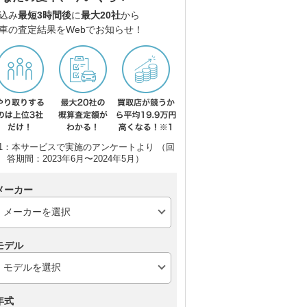
込み
最短3時間後
に
最大20社
から
車の査定結果をWebでお知らせ！
1：本サービスで実施のアンケートより （回
答期間：2023年6月〜2024年5月）
メーカー
モデル
年式