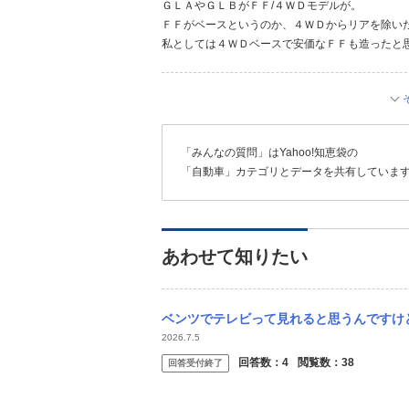
ＧＬＡやＧＬＢがＦＦ/４ＷＤモデルが。
ＦＦがベースというのか、４ＷＤからリアを除い
私としては４ＷＤベースで安価なＦＦも造ったと
「みんなの質問」はYahoo!知恵袋の
「自動車」カテゴリとデータを共有していま
あわせて知りたい
ベンツでテレビって見れると思うんですけど走行中は非表示になって
2026.7.5
回答数：
4
閲覧数：
38
回答受付終了