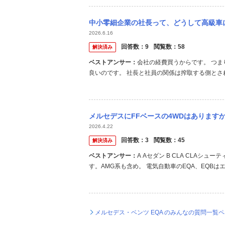
中小零細企業の社長って、どうして高級車に乗りがちなんですか？ 私の住んでいる地域の周
2026.6.16
回答数：
9
閲覧数：
58
解決済み
ベストアンサー：
会社の経費買うからです。 つま
良いのです。 社長と社員の関係は搾取する側とさ
メルセデスにFFベースの4WDはあります
2026.4.22
回答数：
3
閲覧数：
45
解決済み
ベストアンサー：
A Aセダン B CLA CLAシュー
す。AMG系も含め。 電気自動車のEQA、EQB
ロントのみ駆動車があるので。笑 日本向けではFF
はあったりします。
メルセデス・ベンツ EQA のみんなの質問一覧