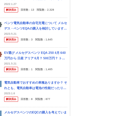
さ等、総合的におすすめなSUVの車を教えて
2022.1.27
ください。新車、中古問いません。 とりあえ
解決済み
回答数：
13
閲覧数：
2,328
ず高級車乗り回して見栄をはり...
ベンツ電気自動車の自宅充電について メルセ
デス・ベンツEQAの購入を検討しています。
自宅充電について、専用のウォールユニット
2023.5.21
が必要との情報を見たのですが、自宅壁付タ
解決済み
回答数：
3
閲覧数：
1,645
イプの200Vコンセントが...
EV選び メルセデスベンツ EQA 250 4月 640
万円から 日産 アリア 6月？ 500万円？ トヨ
タ bＺ4X 2022年 価格不明 何を買いますか？
2021.5.21
買いませんか？ ガソリン車継続？
解決済み
回答数：
1
閲覧数：
1,465
電気自動車でおすすめの車種ありますか？ そ
れとも、電気自動車は電池の性能だったり、
給電設備等の面でまだ待った方が良いのか？
2023.1.6
お詳しい方、アドバイス頂けるとありがたい
解決済み
回答数：
8
閲覧数：
877
です。 ちなみに、今考えてるのが ・
メルセデスベンツのEQCの購入を考えていま