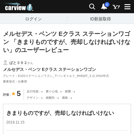
carview!
検索
通知
i
ログイン
ID新規取得
メルセデス・ベンツ Eクラス ステーションワゴ
ン 「きまりものですが、売却しなければいけな
い」のユーザーレビュー
ぱと３９２
さん
メルセデス・ベンツ Eクラス ステーションワゴン
グレード：E320ステーションワゴン_アバンギャルド_RHD(AT_3.2) 2004年式
乗車形式：仕事用
-
-
-
5
走行性能
乗り心地
燃費
評価
-
-
-
デザイン
積載性
価格
きまりものですが、売却しなければいけない
2019.11.15