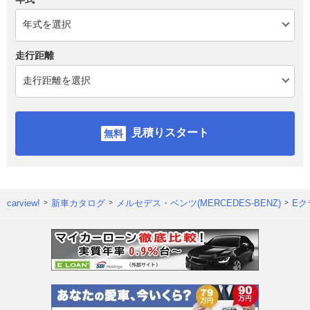
走行距離
見積りスタート
carview!
新車カタログ
メルセデス・ベンツ(MERCEDES-BENZ)
Eク