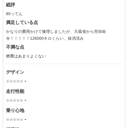
総評
80ってん
満足している点
かなりの費用かけて修理しましたが、大蔵省から売却命
令！！！！！126000キロくらい、抹消済み
不満な点
燃費はあまりよくない
デザイン
-
走行性能
-
乗り心地
-