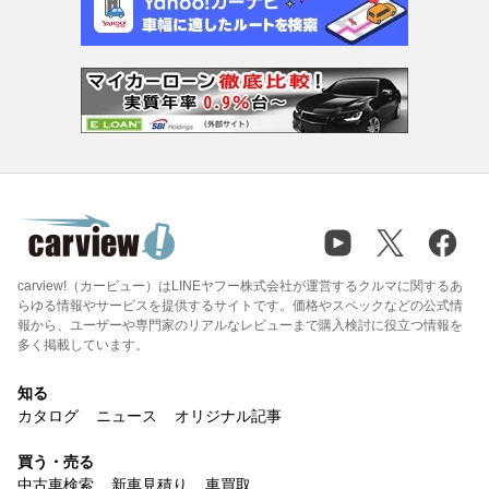
carview!（カービュー）はLINEヤフー株式会社が運営するクルマに関するあ
らゆる情報やサービスを提供するサイトです。価格やスペックなどの公式情
報から、ユーザーや専門家のリアルなレビューまで購入検討に役立つ情報を
多く掲載しています。
知る
カタログ
ニュース
オリジナル記事
買う・売る
中古車検索
新車見積り
車買取