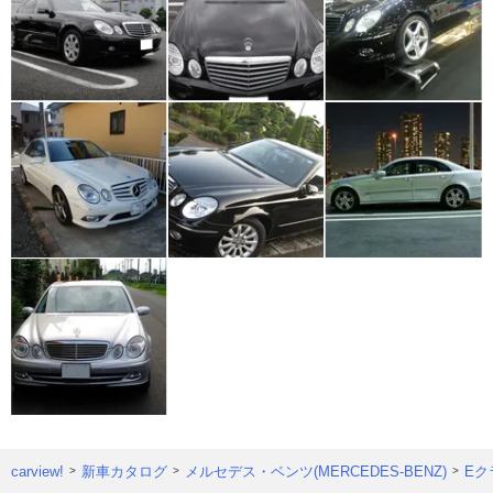
carview!
新車カタログ
メルセデス・ベンツ(MERCEDES-BENZ)
Eク