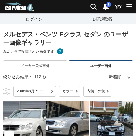
carview!
検索
通知
i
ログイン
ID新規取得
メルセデス・ベンツ Eクラス セダン のユーザ
ー画像ギャラリー
みんカラで投稿された画像です
メーカー公式画像
ユーザー画像
絞り込み結果：
112
枚
2008年8月 〜 一部改良
カラー
内装・外装