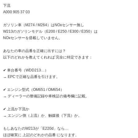
下流
A000 905 37 03
ガソリン車（M274 / M264）はNOxセンサー無し
W213のガソリンモデル（E200 / E250 / E300 / E350）は
NOxセンサーを搭載していません。
あなたの車の品番を正確に出すには？
以下のどれかを教えてくれれば 完全に特定できます：
✔ 車台番号（WDD213…）
→ EPCで正確な品番を引けます。
✔ エンジン型式（OM651 / OM654）
→ ディーラーの整備記録や車検証の備考欄に記載。
✔ 上流か下流か
→ エンジン側（上流）か、触媒後（下流）か。
もしあなたのW213が「E220d」なら…
ほぼ確実に 上記のどれかの品番 になります。