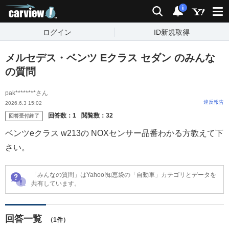
carview!
検索
通知
i
ログイン
ID新規取得
メルセデス・ベンツ Eクラス セダン のみんな
の質問
pak********さん
違反報告
2026.6.3 15:02
回答数：
1
閲覧数：
32
回答受付終了
ベンツeクラス w213の NOXセンサー品番わかる方教えて下
さい。
「みんなの質問」はYahoo!知恵袋の「自動車」カテゴリとデータを
共有しています。
回答一覧
（1件）