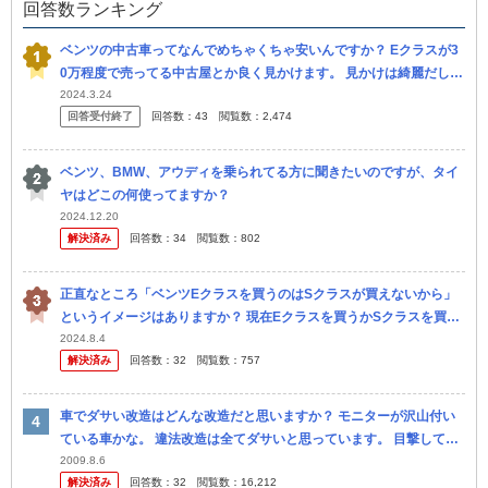
回答数ランキング
ベンツの中古車ってなんでめちゃくちゃ安いんですか？ Eクラスが3
0万程度で売ってる中古屋とか良く見かけます。 見かけは綺麗だし、
ブランド力もあるし、外車なのにここまで安くしてる理由って何なの
2024.3.24
回答受付終了
回答数：
43
閲覧数：
2,474
でし...
ベンツ、BMW、アウディを乗られてる方に聞きたいのですが、タイ
ヤはどこの何使ってますか？
2024.12.20
解決済み
回答数：
34
閲覧数：
802
正直なところ「ベンツEクラスを買うのはSクラスが買えないから」
というイメージはありますか？ 現在Eクラスを買うかSクラスを買う
かで迷っています。やはり見た目はSクラスが断然格好良いと思って
2024.8.4
解決済み
回答数：
32
閲覧数：
757
いるの...
車でダサい改造はどんな改造だと思いますか？ モニターが沢山付い
ている車かな。 違法改造は全てダサいと思っています。 目撃して思
わずダサいと思った改造を教えてください。
2009.8.6
解決済み
回答数：
32
閲覧数：
16,212