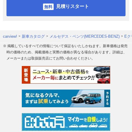
見積りスタート
carview!
新車カタログ
メルセデス・ベンツ(MERCEDES-BENZ)
Eク
※ 掲載しているすべての情報について保証をいたしかねます。新車価格は発売
時の価格のため、掲載価格と実際の価格が異なる場合があります。詳細は、
メーカーまたは取扱販売店にてお問い合わせください。