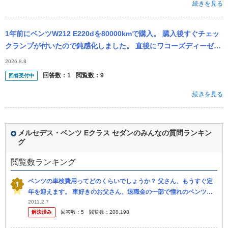
続きを見る
1年前にベンツW212 E220dを80000kmで購入。 購入後すぐチェッ
クランプが付いたので鈍感化しました。 直後にワコーズディーゼル
ワンを入れて約1.2万キロ走行しています。 平日は毎日...
2026.8.8
回答数：
1
閲覧数：
9
回答受付中
続きを見る
メルセデス・ベンツ Eクラス セダンのみんなの質問ランキン
グ
閲覧数ランキング
ベンツの車検費用ってどのくらいでしょうか？ 父さん、もうすぐ定
年を迎えます。 車好きのお父さん、退職金の一部で憧れのベンツを
買うと言っています。 母さんも私も別に反対しているわけはないの
2011.2.7
解決済み
回答数：
5
閲覧数：
208,198
です。