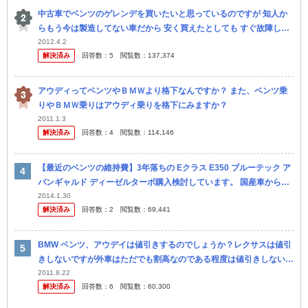
中古車でベンツのゲレンデを買いたいと思っているのですが 知人か
らもう今は製造してない車だから 安く買えたとしても すぐ故障して
その度に部品代が凄くかかるからやめた方がいい！と言われま し
2012.4.2
解決済み
回答数：
5
閲覧数：
137,374
た。 ...
アウディってベンツやＢＭＷより格下なんですか？ また、ベンツ乗
りやＢＭＷ乗りはアウディ乗りを格下にみますか？
2011.1.3
解決済み
回答数：
4
閲覧数：
114,146
【最近のベンツの維持費】3年落ちの Eクラス E350 ブルーテック ア
バンギャルド ディーゼルターボ購入検討しています。 国産車からの
乗り換えで維持費が不明な部分があるので 同じくらいの年式に...
2014.1.30
解決済み
回答数：
2
閲覧数：
69,441
BMW ベンツ、アウデイは値引きするのでしょうか？レクサスは値引
きしないですが外車はただでも割高なのである程度は値引きしないと
売れないと思います。30万から50万は引くのでは？ BMWは1,3,...
2011.8.22
解決済み
回答数：
6
閲覧数：
60,300