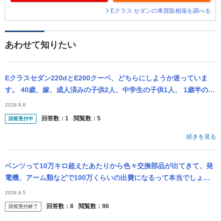
Eクラス セダンの車買取相場を調べる
あわせて知りたい
Eクラスセダン220dとE200クーペ、どちらにしようか迷っていま
す。 40歳、嫁、成人済みの子供2人、中学生の子供1人、 1歳半の孫
1人、来年更に2人孫が生まれる予定、成人済みの子供2人は家を...
2026.8.8
回答数：
1
閲覧数：
5
回答受付中
続きを見る
ベンツって10万キロ超えたあたりから色々交換部品が出てきて、発
電機、アーム類などで100万くらいの出費になるって本当でしょう
か？ 2018年Eクラスですが、今8万キロで乗り換え悩んでます。
2026.8.5
回答数：
8
閲覧数：
96
回答受付終了