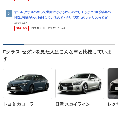
古いレクサスの車って世間ではどう映るのでしょうか？ 10系後期の
NXに興味があり検討しているのですが、型落ちのレクサスってダサ
いって記事やSNSなどの投稿を見かけます。 理由はレクサスは新車
2024.2.17
解決済み
回答数：
30
閲覧数：
1,544
で...
Eクラス セダンを見た人はこんな車と比較していま
す
トヨタ カローラ
日産 スカイライン
レク