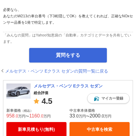
必要なら、
あなたのW213の車台番号（下3桁隠してOK）を教えてくれれば、正確なNOxセ
ンサー品番を1発で特定します。
「みんなの質問」はYahoo!知恵袋の「自動車」カテゴリとデータを共有してい
ます。
質問をする
メルセデス・ベンツ Eクラス セダンの質問一覧に戻る
メルセデス・ベンツ Eクラス セダン
総合評価
マイカー登録
4.5
新車価格
中古車本体価格
（税込）
958
1160
33
2000
.0
.0
.0
.0
万円〜
万円
万円〜
万円
新車見積もり(無料)
中古車を検索