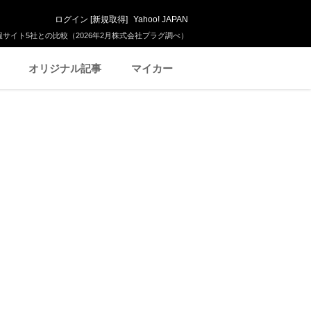
ログイン
[
新規取得
]
Yahoo! JAPAN
サイト5社との比較（2026年2月株式会社プラグ調べ）
オリジナル記事
マイカー