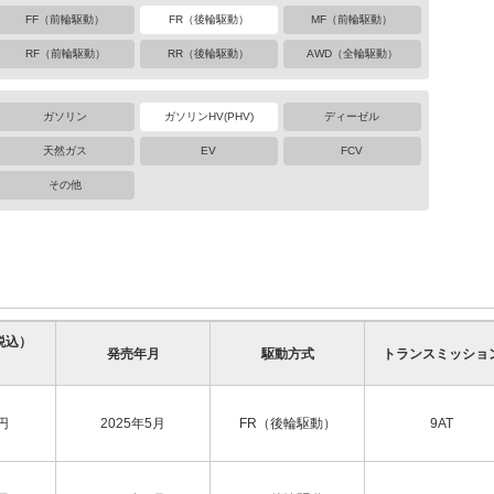
FF（前輪駆動）
FR（後輪駆動）
MF（前輪駆動）
RF（前輪駆動）
RR（後輪駆動）
AWD（全輪駆動）
ガソリン
ガソリンHV(PHV)
ディーゼル
天然ガス
EV
FCV
その他
税込）
発売年月
駆動方式
トランスミッショ
円
2025年5月
FR（後輪駆動）
9AT