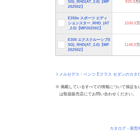
SG)_RHD(AT_2.0)【MP
935.0
万
202502】
E350e スポーツ エディ
ションスター_RHD_(AT
1036.0
万
_2.0)【MP202502】
E300 エクスクルーシブ(I
SG)_RHD(AT_2.0)【MP
1146.0
万
202502】
メルセデス・ベンツ Eクラス セダンのカタ
※ 掲載しているすべての情報について保証を
は取扱販売店にてお問い合わせください。
カタログ－新型