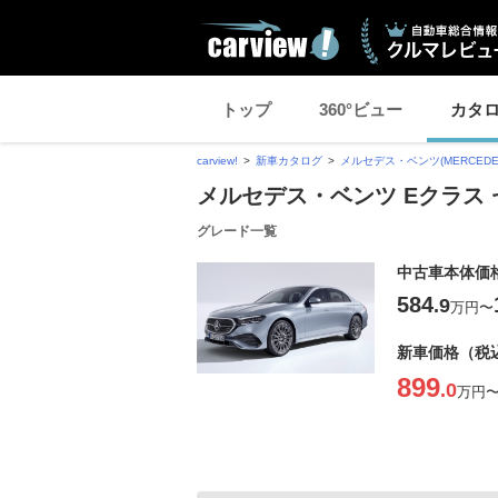
トップ
360°ビュー
カタ
carview!
新車カタログ
メルセデス・ベンツ(MERCEDES
メルセデス・ベンツ Eクラス セ
グレード一覧
中古車本体価
584
.9
万円
〜
新車価格（税
899
.0
万円