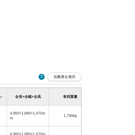
比較表を表示
乗車定員
ン
全長×全幅×全高
車両重量
少
多
4,960×1,880×1,470m
1,790kg
5名
m
4,960×1,880×1,470m