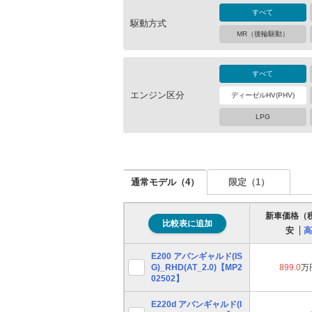
すべて
駆動方式
MR（後輪駆動）
すべて
エンジン区分
ディーゼルHV(PHV)
LPG
通常モデル（
4
）
限定（
1
）
新車価格（
比較表に追加
安
高
E200 アバンギャルド(IS
G)_RHD(AT_2.0)【MP2
899.0
万
02502】
E220d アバンギャルド(I