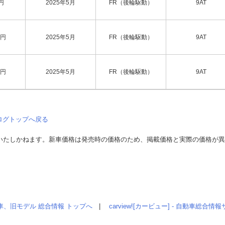
円
2025年5月
FR（後輪駆動）
9AT
円
2025年5月
FR（後輪駆動）
9AT
円
2025年5月
FR（後輪駆動）
9AT
ログトップへ戻る
いたしかねます。新車価格は発売時の価格のため、掲載価格と実際の価格が
車、旧モデル 総合情報 トップへ
|
carview![カービュー] - 自動車総合