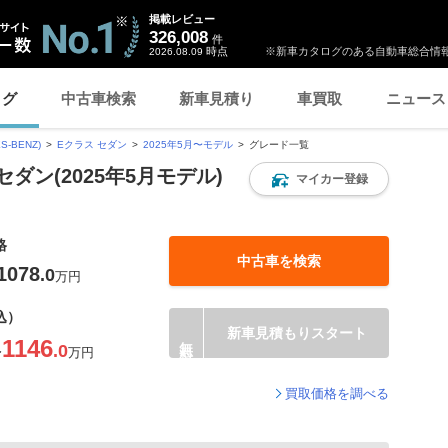
掲載レビュー
326,008
件
時点
※新車カタログのある自動車総合情報
2026.08.09
ログ
中古車検索
新車見積り
車買取
ニュース
-BENZ)
Eクラス セダン
2025年5月〜モデル
グレード一覧
ダン(2025年5月モデル)
マイカー登録
格
中古車を検索
1078
.0
万円
込）
新車見積もりスタート
1146
.0
〜
万円
買取価格を調べる