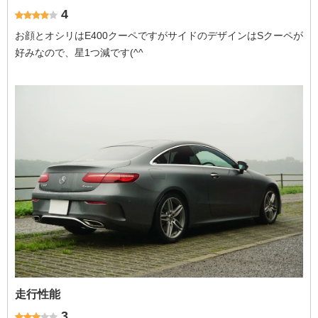
4
お顔とオシリはE400クーペですがサイドのデザインはSクーペが
好みなので、星1つ減です(^^ゞ
走行性能
3