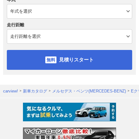
走行距離
見積りスタート
carview!
新車カタログ
メルセデス・ベンツ(MERCEDES-BENZ)
Eク