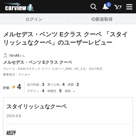
carview!
検索
通知
i
ログイン
ID新規取得
メルセデス・ベンツ Eクラス クーペ 「スタイ
リッシュなクーペ」のユーザーレビュー
hiroM
さん
メルセデス・ベンツ Eクラス クーペ
グレード：E400 4マチック クーペ スポーツ_RHD（AT_3.0） 2017年式
乗車形式：マイカー
3
4
2
4
走行性能
乗り心地
燃費
評価
4
5
-
デザイン
積載性
価格
スタイリッシュなクーペ
2024.9.8
総評