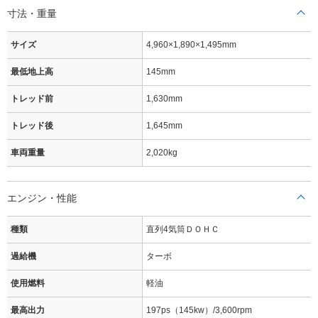
寸法・重量
サイズ
4,960×1,890×1,495mm
最低地上高
145mm
トレッド前
1,630mm
トレッド後
1,645mm
車両重量
2,020kg
エンジン・性能
種類
直列4気筒ＤＯＨＣ
過給機
ターボ
使用燃料
軽油
最高出力
197ps（145kw）/3,600rpm