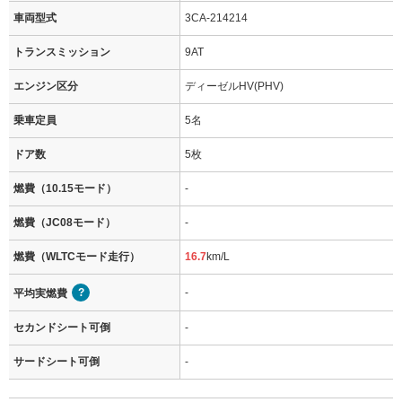
車両型式
3CA-214214
トランスミッション
9AT
エンジン区分
ディーゼルHV(PHV)
乗車定員
5名
ドア数
5枚
燃費（10.15モード）
-
燃費（JC08モード）
-
燃費（WLTCモード走行）
16.7
km/L
-
平均実燃費
セカンドシート可倒
-
サードシート可倒
-