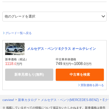
グレード一覧へ戻る
メルセデス・ベンツ Eクラス オールテレイン
新車価格（税込）
中古車本体価格
1118
749
1008
.0
.9
.0
万円
万円〜
万円
新車見積もり(無料)
中古車を検索
買取価格を調べる
carview!
新車カタログ
メルセデス・ベンツ(MERCEDES-BENZ)
Eク
※ 掲載しているすべての情報について保証をいたしかねます。新車価格は発売