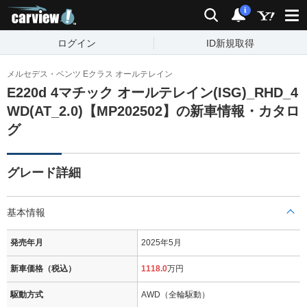
carview!
検索
通知
i
ログイン
ID新規取得
メルセデス・ベンツ Eクラス オールテレイン
E220d 4マチック オールテレイン(ISG)_RHD_4
WD(AT_2.0)【MP202502】の新車情報・カタロ
グ
グレード詳細
基本情報
発売年月
2025年5月
新車価格（税込）
1118.0
万円
駆動方式
AWD（全輪駆動）