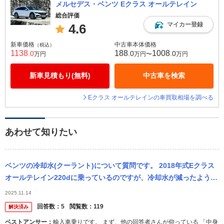
メルセデス・ベンツ Eクラス オールテレイン
総合評価
マイカー登録
4.6
新車価格
中古車本体価格
（税込）
1138
188
1008
.0
.0
.0
万円
万円〜
万円
新車見積もり(無料)
中古車を検索
Eクラス オールテレインの車買取相場を調べる
あわせて知りたい
ベンツの冷却水(クーラント)について質問です。 2018年式Eクラス
オールテレイン220dに乗っているのですが、冷却水が減ったようで
警告が出たので補充したいのですが何を入れていいのかわかりま...
2025.11.14
回答数：
5
閲覧数：
119
解決済み
ベストアンサー：
輸入車乗りです。 まず、他の回答者さんが仰っている 「中身