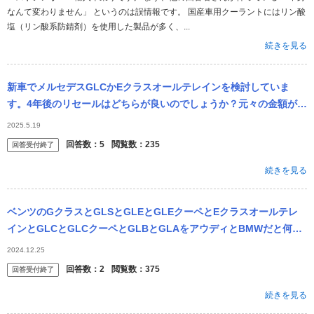
なんて変わりません」 というのは誤情報です。 国産車用クーラントにはリン酸
塩（リン酸系防錆剤）を使用した製品が多く、...
続きを見る
新車でメルセデスGLCかEクラスオールテレインを検討していま
す。4年後のリセールはどちらが良いのでしょうか？元々の金額が違
うので%だとどちらが多く残ると予想されますでしょうか。
2025.5.19
回答数：
5
閲覧数：
235
回答受付終了
続きを見る
ベンツのGクラスとGLSとGLEとGLEクーペとEクラスオールテレ
インとGLCとGLCクーペとGLBとGLAをアウディとBMWだと何に
なりますか？それとGL◯シリーズの違いはなんですか？
2024.12.25
回答数：
2
閲覧数：
375
回答受付終了
続きを見る