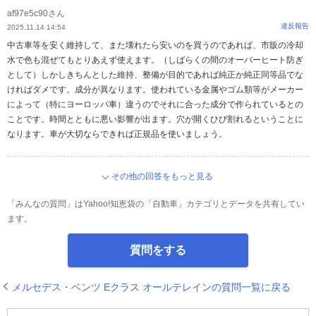
af97e5c90さん
違反報告
2025.11.14 14:54
中古車等を安く維持して、また壊れたら安いのを買うのであれば、市販の冷却
水で色も混ぜてもとりあえず使えます。（しばらくの間のオーバーヒート防ぎ
として）しかしきちんとした維持、整備が目的であれば純正か純正同等品でな
ければダメです。成分が異なります。使われている金属やゴム類等がメーカー
によって（特にヨーロッパ車）違うのでそれに合った成分で作られているとの
ことです。時間とともに悪い影響が出ます。穴が開くひび割れるということに
なります。車が大切ならできれば正規品を使いましょう。
その他の回答をもっと見る
「みんなの質問」はYahoo!知恵袋の「自動車」カテゴリとデータを共有してい
ます。
質問をする
メルセデス・ベンツ Eクラス オールテレインの質問一覧に戻る