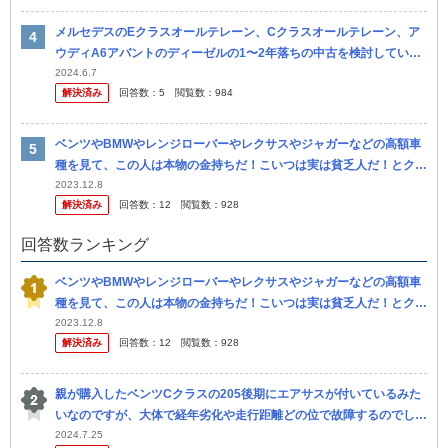
メルセデスのEクラスオールテレーン、Cクラスオールテレーン、ア
ウディA6アバントのディーゼルの1〜2年落ちの中古を検討していま
す。 年間2万キロほど走ります。 長く乗るつもりでいるのですが、
2024.6.7
解決済み
回答数：
5
閲覧数：
984
やは...
ベンツやBMWやレンジローバーやレクサスやジャガーなどの高額車
種を見て、この人は本物の金持ちだ！こいつは実は貧乏人だ！とクル
マ屋の友人がタイヤのメーカーやブランド見て言ってました。 金持
2023.12.8
解決済み
回答数：
12
閲覧数：
928
ちと貧乏...
回答数ランキング
ベンツやBMWやレンジローバーやレクサスやジャガーなどの高額車
種を見て、この人は本物の金持ちだ！こいつは実は貧乏人だ！とクル
マ屋の友人がタイヤのメーカーやブランド見て言ってました。 金持
2023.12.8
解決済み
回答数：
12
閲覧数：
928
ちと貧乏...
親が購入したベンツCクラスの205後期にエアサスが付いているみた
いなのですが、大体で経年劣化や走行距離どの位で故障するのでしょ
うか？
2024.7.25