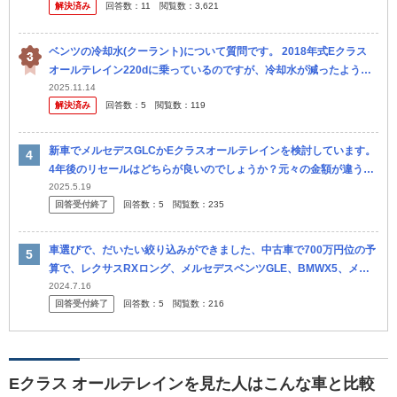
解決済み
回答数：
11
閲覧数：
3,621
ベンツの冷却水(クーラント)について質問です。 2018年式Eクラス
オールテレイン220dに乗っているのですが、冷却水が減ったようで
警告が出たので補充したいのですが何を入れていいのかわかりま...
2025.11.14
解決済み
回答数：
5
閲覧数：
119
新車でメルセデスGLCかEクラスオールテレインを検討しています。
4年後のリセールはどちらが良いのでしょうか？元々の金額が違うの
で%だとどちらが多く残ると予想されますでしょうか。
2025.5.19
回答受付終了
回答数：
5
閲覧数：
235
車選びで、だいたい絞り込みができました、中古車で700万円位の予
算で、レクサスRXロング、メルセデスベンツGLE、BMWX5、メル
セデスベンツCクラスオールテレイン、BMW５シリーズツーリン
2024.7.16
回答受付終了
回答数：
5
閲覧数：
216
グ、 メル
Eクラス オールテレインを見た人はこんな車と比較