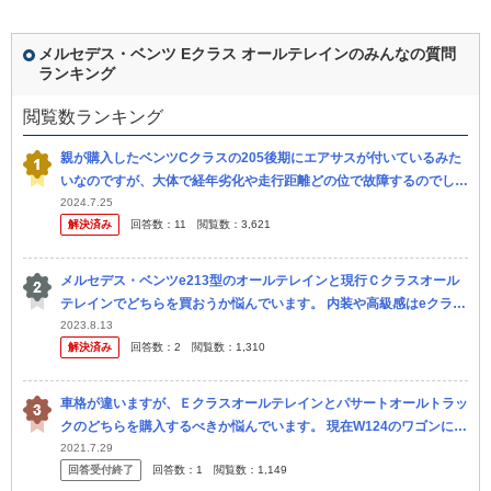
メルセデス・ベンツ Eクラス オールテレインのみんなの質問
ランキング
閲覧数ランキング
親が購入したベンツCクラスの205後期にエアサスが付いているみた
いなのですが、大体で経年劣化や走行距離どの位で故障するのでしょ
うか？
2024.7.25
解決済み
回答数：
11
閲覧数：
3,621
メルセデス・ベンツe213型のオールテレインと現行Ｃクラスオール
テレインでどちらを買おうか悩んでいます。 内装や高級感はeクラス
オールテレインですが、ディーゼルに簡易ハイブリッドが付いた現行
2023.8.13
解決済み
回答数：
2
閲覧数：
1,310
Ｃク...
車格が違いますが、Ｅクラスオールテレインとパサートオールトラッ
クのどちらを購入するべきか悩んでいます。 現在W124のワゴンに乗
っているのですが、修理している期間が長く、レッカー車のお世話に
2021.7.29
回答受付終了
回答数：
1
閲覧数：
1,149
なる...