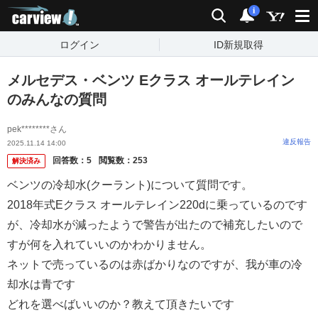
carview!
検索
通知
i
ログイン
ID新規取得
メルセデス・ベンツ Eクラス オールテレイン
のみんなの質問
pek********さん
違反報告
2025.11.14 14:00
回答数：
5
閲覧数：
253
解決済み
ベンツの冷却水(クーラント)について質問です。
2018年式Eクラス オールテレイン220dに乗っているのです
が、冷却水が減ったようで警告が出たので補充したいので
すが何を入れていいのかわかりません。
ネットで売っているのは赤ばかりなのですが、我が車の冷
却水は青です
どれを選べばいいのか？教えて頂きたいです