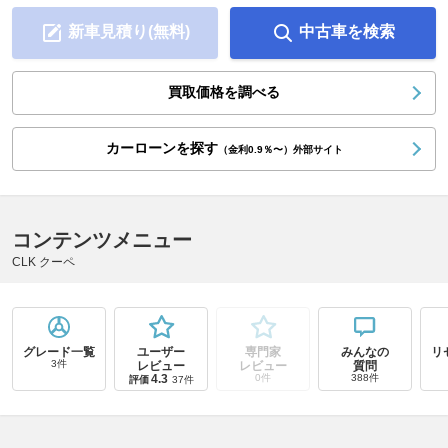
新車見積り(無料)
中古車を検索
買取価格を調べる
カーローンを探す
（金利0.9％〜）外部サイト
コンテンツメニュー
CLK クーペ
グレード一覧
ユーザー
専門家
みんなの
リ
3件
レビュー
レビュー
質問
4.3
0件
388件
評価
37件