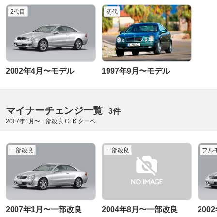
2代目
初代
2002年4月〜モデル
1997年9月〜モデル
マイナーチェンジ一覧
3件
2007年1月〜一部改良 CLK クーペ
一部改良
一部改良
フル
2007年1月〜一部改良
2004年8月〜一部改良
200