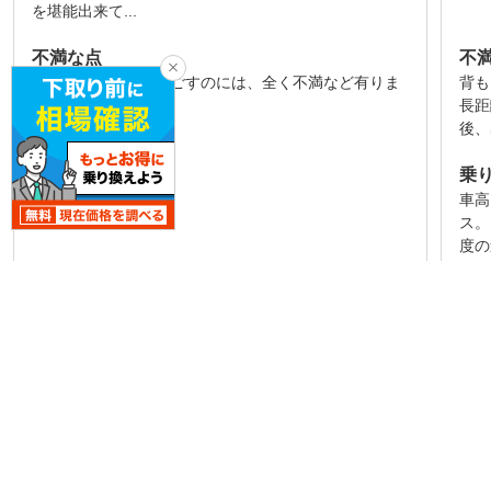
を堪能出来て...
不満な点
不
二人でのひと時を過ごすのには、全く不満など有りま
背も
せんでした（笑）
長距
後、
乗り心地
乗
流石ベンツです！
車高
ス。
度の
続きを見る
ユーザーレビュー一覧を見る