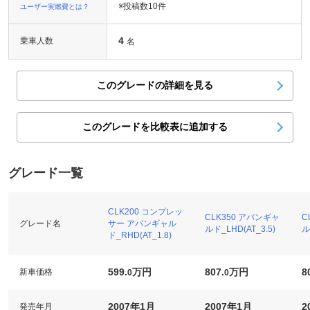
※投稿数
10件
ユーザー実燃費とは？
4
乗車人数
名
このグレードの詳細を見る
このグレードを比較表に追加する
グレード一覧
CLK200 コンプレッ
CLK350 アバンギャ
C
グレード名
サー アバンギャル
ルド_LHD(AT_3.5)
ル
ド_RHD(AT_1.8)
599.
万円
807.
万円
8
新車価格
0
0
2007年1月
2007年1月
2
発売年月