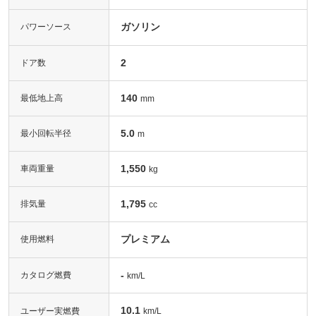
ガソリン
パワーソース
2
ドア数
140
最低地上高
mm
5.0
最小回転半径
m
1,550
車両重量
kg
1,795
排気量
cc
プレミアム
使用燃料
-
カタログ燃費
km/L
10.1
ユーザー実燃費
km/L