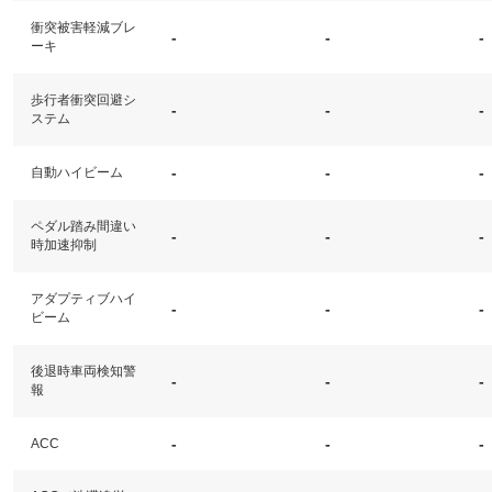
衝突被害軽減ブレ
-
-
-
ーキ
歩行者衝突回避シ
-
-
-
ステム
-
-
-
自動ハイビーム
ペダル踏み間違い
-
-
-
時加速抑制
アダプティブハイ
-
-
-
ビーム
後退時車両検知警
-
-
-
報
-
-
-
ACC