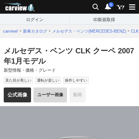
carview!
検索
通知
i
ログイン
ID新規取得
carview!
新車カタログ
メルセデス・ベンツ(MERCEDES-BENZ)
CL
メルセデス・ベンツ CLK クーペ 2007
年1月モデル
新型情報・価格・グレード
見た目が美しい
運転が楽しい
操作しやすい
公式画像
ユーザー画像
動画