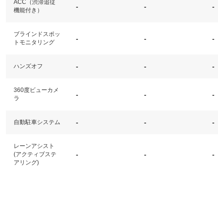
ACC（渋滞追従
-
-
-
機能付き）
ブラインドスポッ
-
-
-
トモニタリング
-
-
-
ハンズオフ
360度ビューカメ
-
-
-
ラ
-
-
-
自動駐車システム
レーンアシスト
-
-
-
(アクティブステ
アリング)