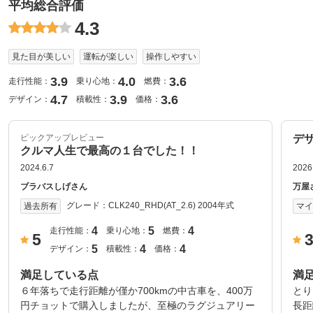
平均総合評価
4.3
見た目が美しい
運転が楽しい
操作しやすい
3.9
4.0
3.6
走行性能：
乗り心地：
燃費：
4.7
3.9
3.6
デザイン：
積載性：
価格：
ピックアップレビュー
デ
クルマ人生で最高の１台でした！！
2024.6.7
2026
ブラバスしげさん
万屋
グレード：
CLK240_RHD(AT_2.6) 2004年式
過去所有
マ
4
5
4
走行性能：
乗り心地：
燃費：
5
5
4
4
デザイン：
積載性：
価格：
満足している点
満
６年落ちで走行距離が僅か700kmの中古車を、400万
とり
円チョットで購入しましたが、至極のラグジュアリー
長距