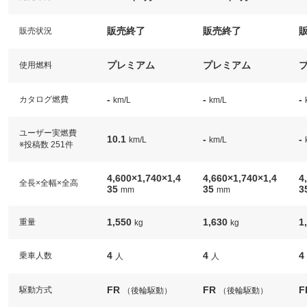
販売終了
販売終了
販売状況
プレミアム
プレミアム
使用燃料
-
-
-
カタログ燃費
km/L
km/L
ユーザー実燃費
10.1
-
-
km/L
km/L
※投稿数 251件
4,600×1,740×1,4
4,660×1,740×1,4
4
全長×全幅×全高
35
35
3
mm
mm
1,550
1,630
1
重量
kg
kg
4
4
4
乗車人数
人
人
FR
FR
F
駆動方式
（後輪駆動）
（後輪駆動）