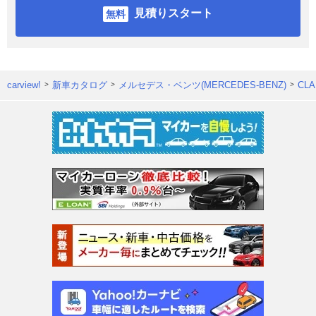
見積りスタート
carview!
新車カタログ
メルセデス・ベンツ(MERCEDES-BENZ)
CL