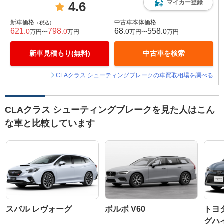
マイカー登録
4.6
新車価格
中古車本体価格
（税込）
621
798
68
558
.0
.0
.0
.0
万円〜
万円
万円〜
万円
新車見積もり(無料)
中古車を検索
CLAクラス シューティングブレークの車買取相場を調べる
CLAクラス シューティングブレークを見た人はこん
な車と比較しています
スバル レヴォーグ
ボルボ V60
トヨ
グハ