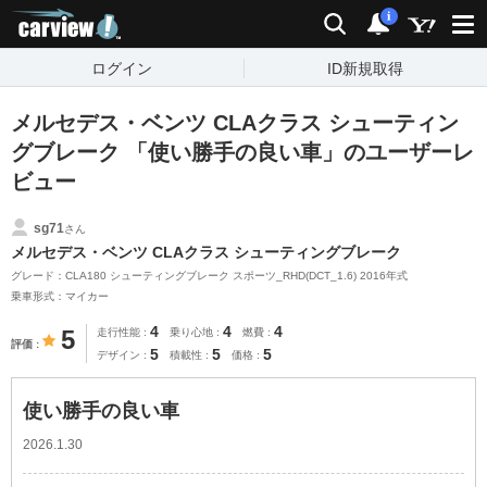
carview!
検索
通知
i
ログイン
ID新規取得
メルセデス・ベンツ CLAクラス シューティン
グブレーク 「使い勝手の良い車」のユーザーレ
ビュー
sg71
さん
メルセデス・ベンツ CLAクラス シューティングブレーク
グレード：CLA180 シューティングブレーク スポーツ_RHD(DCT_1.6) 2016年式
乗車形式：マイカー
4
4
4
5
走行性能
乗り心地
燃費
評価
5
5
5
デザイン
積載性
価格
使い勝手の良い車
2026.1.30