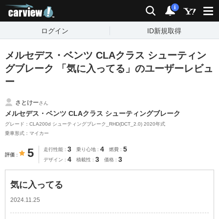
carview!
検索
通知
i
ログイン
ID新規取得
メルセデス・ベンツ CLAクラス シューティン
グブレーク 「気に入ってる」のユーザーレビュ
ー
さとけー
さん
メルセデス・ベンツ CLAクラス シューティングブレーク
グレード：CLA200d シューティングブレーク_RHD(DCT_2.0) 2020年式
乗車形式：マイカー
3
4
5
5
走行性能
乗り心地
燃費
評価
4
3
3
デザイン
積載性
価格
気に入ってる
2024.11.25