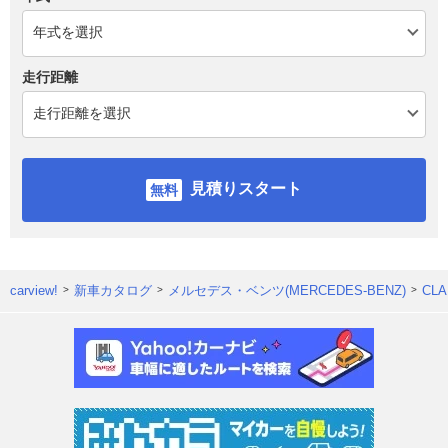
走行距離
見積りスタート
carview!
新車カタログ
メルセデス・ベンツ(MERCEDES-BENZ)
CL