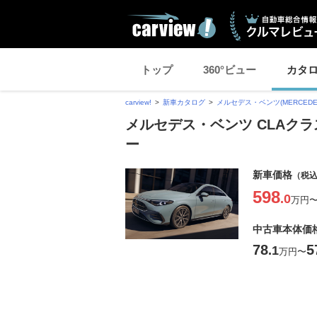
トップ
360°ビュー
カタ
carview!
新車カタログ
メルセデス・ベンツ(MERCEDES
メルセデス・ベンツ CLAク
ー
新車価格
（税
598
.0
万円
中古車本体価
78
5
.1
万円
〜