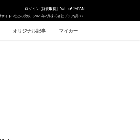
ログイン
[
新規取得
]
Yahoo! JAPAN
サイト5社との比較（2026年2月株式会社プラグ調べ）
オリジナル記事
マイカー