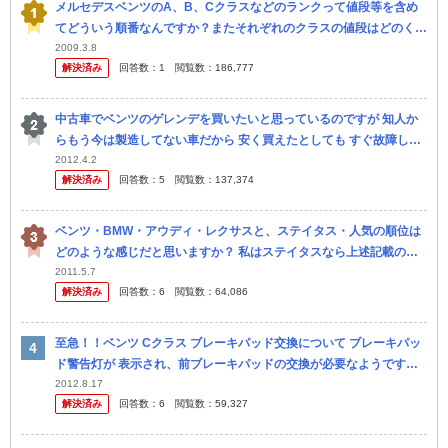
メルセデスベンツのA、B、Cクラスなどのランクって値段等を含め
てどういう順番なんですか？またそれぞれのクラスの値段はどのくら
いですか？
2009.3.8
解決済み
回答数：
1
閲覧数：
186,777
中古車でベンツのゲレンデを買いたいと思っているのですが 知人か
らもう今は製造してない車だから 安く買えたとしても すぐ故障して
その度に部品代が凄くかかるからやめた方がいい！と言われま し
2012.4.2
解決済み
回答数：
5
閲覧数：
137,374
た。 ...
ベンツ・BMW・アウディ・レクサスと、ステイタス・人気の順位は
どのような感じだと思いますか？ 私はステイタスなら上述記載の通
り（ベンツが最高→レクサスが最低）で、人気の順位ならBMW・ア
2011.5.7
解決済み
回答数：
6
閲覧数：
64,086
ウディ・...
至急！！ベンツ Cクラス ブレーキパッド交換について ブレーキパッ
ド警告灯が 表示され、前ブレーキパッドの交換が必要なようです。
交換費用はいくらくらいでしょうか？ディスクも交換した場合は プ...
2012.8.17
解決済み
回答数：
6
閲覧数：
59,327