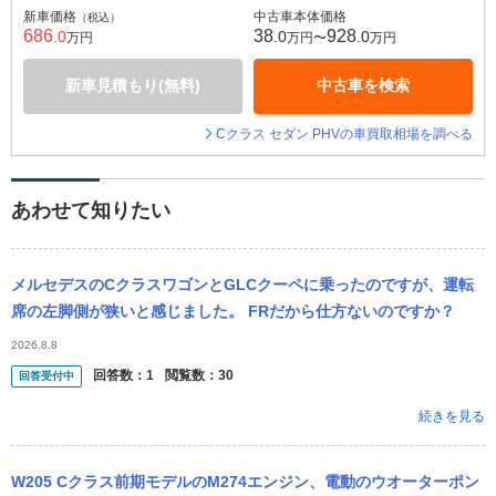
新車価格
中古車本体価格
（税込）
686
38
928
.0
.0
.0
万円
万円〜
万円
新車見積もり(無料)
中古車を検索
Cクラス セダン PHVの車買取相場を調べる
あわせて知りたい
メルセデスのCクラスワゴンとGLCクーペに乗ったのですが、運転
席の左脚側が狭いと感じました。 FRだから仕方ないのですか？
2026.8.8
回答数：
1
閲覧数：
30
回答受付中
続きを見る
W205 Cクラス前期モデルのM274エンジン、電動のウオーターポン