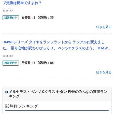
プ交換は簡単ですよね？
2026.8.7
回答数：
2
閲覧数：
35
回答受付中
続きを見る
BMW3シリーズ タイヤをランフラットから ラジアルに変えまし
た。 乗り心地が変わりびっくり。 ベンツCクラスのよう。 ＢＭＷの
よさは あの 硬い感じは ランフラットから由来とわかった。 ...
2026.8.7
回答数：
6
閲覧数：
85
回答受付中
続きを見る
メルセデス・ベンツ Cクラス セダン PHVのみんなの質問ラン
キング
閲覧数ランキング