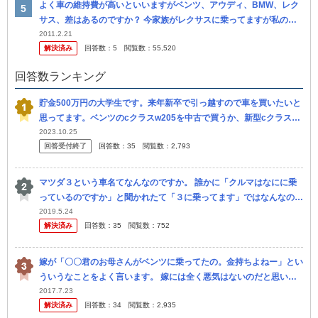
よく車の維持費が高いといいますがベンツ、アウディ、BMW、レク
サス、差はあるのですか？ 今家族がレクサスに乗ってますが私の車
を買いたいと思ってます。 ぶつけたりした時はそれ相応は覚悟して
2011.2.21
解決済み
回答数：
5
閲覧数：
55,520
ますがそ...
回答数ランキング
貯金500万円の大学生です。来年新卒で引っ越すので車を買いたいと
思ってます。ベンツのcクラスw205を中古で買うか、新型cクラスを
ローンで買うのと、トヨタのgr86を新車か中古で買うか迷ってま
2023.10.25
回答受付終了
回答数：
35
閲覧数：
2,793
す。 気
マツダ３という車名てなんなのですか。 誰かに「クルマはなにに乗
っているのですか」と聞かれたて「３に乗ってます」ではなんなので
すかて感じなのでは。 クルマの車名はやっぱしアクセラみたいな固
2019.5.24
解決済み
回答数：
35
閲覧数：
752
有名詞の...
嫁が「〇〇君のお母さんがベンツに乗ってたの。金持ちよねー」とい
ういうなことをよく言います。 嫁には全く悪気はないのだと思いま
すが、ベンツと言ってもCクラスだし、家も賃貸マンション だし、絶
2017.7.23
解決済み
回答数：
34
閲覧数：
2,935
対そ...