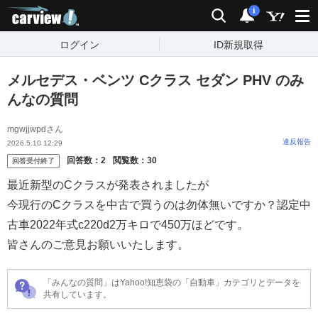
carview!
検索
通知
i
ログイン
ID新規取得
メルセデス・ベンツ Cクラス セダン PHV のみ
んなの質問
mgwjjwpdさん
違反報告
2026.5.10 12:29
回答数：
2
閲覧数：
30
回答受付終了
最近新型のCクラスが発表されましたが
今現行のCクラスを中古で買うのは勿体無いですか？認定中
古車2022年式c220d2万キロで450万ほどです。
皆さんのご意見お願いいたします。
「みんなの質問」はYahoo!知恵袋の「自動車」カテゴリとデータを
共有しています。