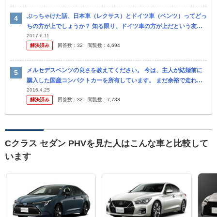
ぶっちゃけた話、日本車（レクサス）とドイツ車（ベンツ）ってどっ
ちの方が上でしょうか？ 知る限り、ドイツ車の方が上だという友人
が多いのです。 で、父がドイツ車を買ったのですが、あながち父の
2017.6.11
解決済み
回答数：
32
閲覧数：
4,694
意見はそ...
メルセデスベンツの良さを教えてください。 今は、主人が結婚前に
購入した国産コンパクトカーを所有しています。 まだ余裕で走れる
のですが、子供ができる前にベンツに乗りたい！と言ってい ます。
2016.4.25
解決済み
回答数：
32
閲覧数：
7,733
今、...
Cクラス セダン PHVを見た人はこんな車と比較して
います