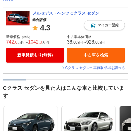
メルセデス・ベンツ Cクラス セダン
総合評価
マイカー登録
4.3
新車価格
中古車本体価格
（税込）
742
1042
38
928
.0
.0
.0
.0
万円〜
万円
万円〜
万円
新車見積もり(無料)
中古車を検索
Cクラス セダンの車買取相場を調べる
Cクラス セダンを見た人はこんな車と比較していま
す