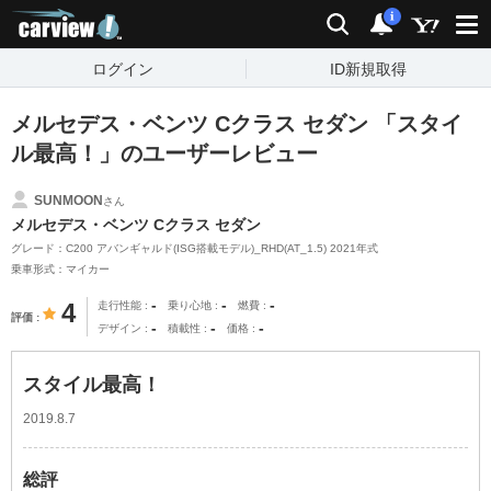
carview!
検索
通知
i
ログイン
ID新規取得
メルセデス・ベンツ Cクラス セダン 「スタイ
ル最高！」のユーザーレビュー
SUNMOON
さん
メルセデス・ベンツ Cクラス セダン
グレード：C200 アバンギャルド(ISG搭載モデル)_RHD(AT_1.5) 2021年式
乗車形式：マイカー
-
-
-
4
走行性能
乗り心地
燃費
評価
-
-
-
デザイン
積載性
価格
スタイル最高！
2019.8.7
総評