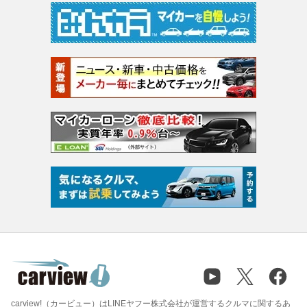
carview!（カービュー）はLINEヤフー株式会社が運営するクルマに関するあ