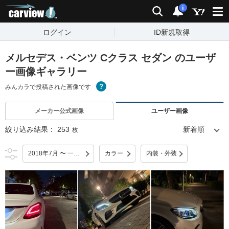
carview!
検索
通知
i
ログイン
ID新規取得
メルセデス・ベンツ Cクラス セダン のユーザ
ー画像ギャラリー
みんカラで投稿された画像です
メーカー公式画像
ユーザー画像
絞り込み結果：
253
枚
2018年7月 〜 一部改良
カラー
内装・外装