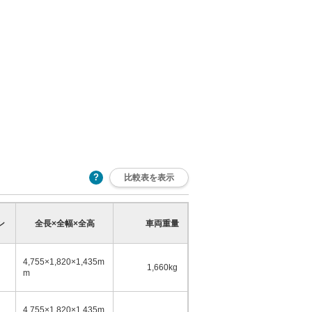
比較表を表示
乗車定員
ン
全長×全幅×全高
車両重量
少
多
4,755×1,820×1,435m
1,660kg
5名
m
4,755×1,820×1,435m