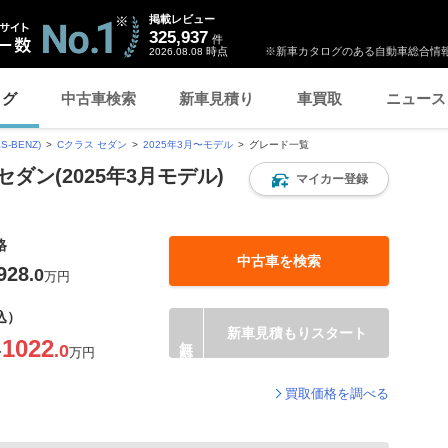
掲載レビュー
325,937
件
時点
※新車カタログのある自動車総合情報
2026.08.08
ログ
中古車検索
新車見積り
車買取
ニュース
-BENZ)
Cクラス セダン
2025年3月〜モデル
グレード一覧
ダン(2025年3月モデル)
マイカー登録
格
中古車を検索
928
.0
万円
込）
新車見積もりスタート
1022
.0
〜
万円
買取価格を調べる