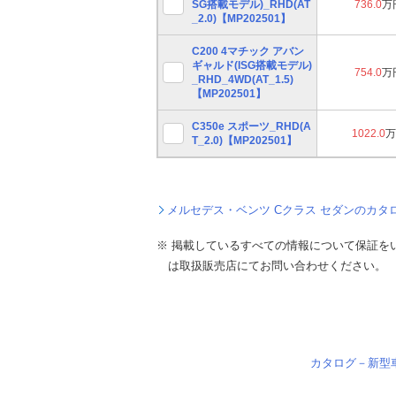
SG搭載モデル)_RHD(AT
736.0
万
_2.0)【MP202501】
C200 4マチック アバン
ギャルド(ISG搭載モデル)
754.0
万
_RHD_4WD(AT_1.5)
【MP202501】
C350e スポーツ_RHD(A
1022.0
万
T_2.0)【MP202501】
メルセデス・ベンツ Cクラス セダンのカタ
※ 掲載しているすべての情報について保証を
は取扱販売店にてお問い合わせください。
カタログ－新型