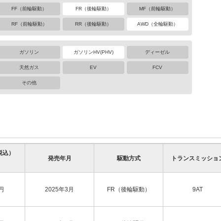
FF（前輪駆動）
FR（後輪駆動）
MF（前輪駆動）
RF（前輪駆動）
RR（後輪駆動）
AWD（全輪駆動）
ガソリン
ガソリンHV(PHV)
ディーゼル
天然ガス
EV
FCV
その他
税込）
発売年月
駆動方式
トランスミッショ
円
2025年3月
FR（後輪駆動）
9AT