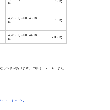
1,750kg
5名
m
4,755×1,820×1,435m
1,710kg
5名
m
4,785×1,820×1,440m
2,080kg
5名
m
異なる場合があります。詳細は、メーカーまた
情報サイト トップへ