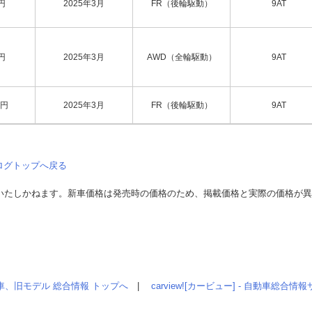
円
2025年3月
FR（後輪駆動）
9AT
円
2025年3月
AWD（全輪駆動）
9AT
円
2025年3月
FR（後輪駆動）
9AT
ログトップへ戻る
いたしかねます。新車価格は発売時の価格のため、掲載価格と実際の価格が
車、旧モデル 総合情報 トップへ
|
carview![カービュー] - 自動車総合