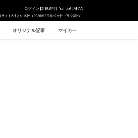
ログイン
[
新規取得
]
Yahoo! JAPAN
サイト5社との比較（2026年2月株式会社プラグ調べ）
オリジナル記事
マイカー