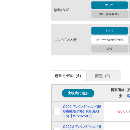
すべて
駆動方式
MR（後輪駆動）
すべて
エンジン区分
ディーゼルHV(PHV)
LPG
通常モデル（
4
）
限定（
0
）
新車価格（
比較表に追加
安
高
C200 アバンギャルド(IS
G搭載モデル)_RHD(AT_
720.0
万
1.5)【MP202501】
C220d アバンギャルド(I