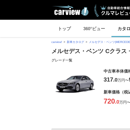
トップ
360°ビュー
カタ
carview!
新車カタログ
メルセデス・ベンツ(MERCEDES
メルセデス・ベンツ Cクラス セ
グレード一覧
中古車本体価
317
.0
万円
〜
新車価格（税
720
.0
万円