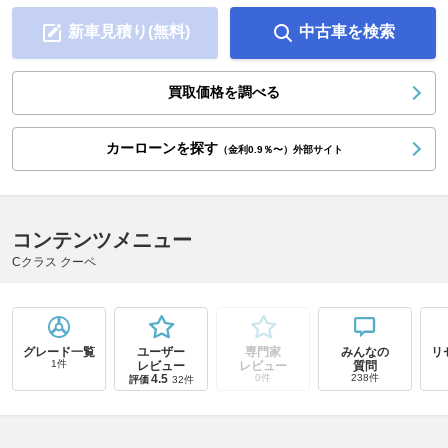
新車見積り(無料)
中古車を検索
買取価格を調べる
カーローンを探す
（金利0.9％〜）外部サイト
コンテンツメニュー
Cクラス クーペ
グレード一覧
ユーザー
専門家
みんなの
リ
1件
レビュー
レビュー
質問
4.5
0件
238件
評価
32件