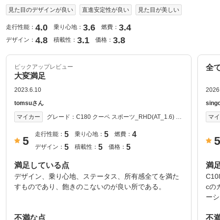
見た目のデザインが良い
直進安定性が良い
見た目が美しい
4.0
3.6
3.4
走行性能：
乗り心地：
燃費：
4.8
3.1
3.8
デザイン：
積載性：
価格：
ピックアップレビュー
全
大変満足
2023.6.10
2026
tomsuさん
sing
グレード：
C180 クーペ スポーツ_RHD(AT_1.6) 20
マイカー
マ
18年式
5
5
4
走行性能：
乗り心地：
燃費：
5
5
5
5
デザイン：
積載性：
価格：
満足している点
満
デザイン、乗り心地、ステータス、所有感全てを満た
C1
すものであり、飽きのこないのが良い所である。
cの
ーショ
不満な点
不