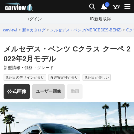
carview!
検索
通知
i
ログイン
ID新規取得
carview!
新車カタログ
メルセデス・ベンツ(MERCEDES-BENZ)
Cク
メルセデス・ベンツ Cクラス クーペ 2
022年2月モデル
新型情報・価格・グレード
見た目のデザインが良い
直進安定性が良い
見た目が美しい
公式画像
ユーザー画像
動画