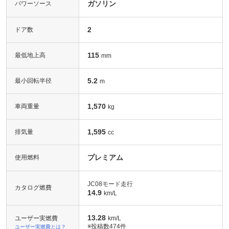
ガソリン
パワーソース
2
ドア数
115
最低地上高
mm
5.2
最小回転半径
m
1,570
車両重量
kg
1,595
排気量
cc
プレミアム
使用燃料
JC08モード走行
カタログ燃費
14.9
km/L
13.28
ユーザー実燃費
km/L
※投稿数
474件
ユーザー実燃費とは？