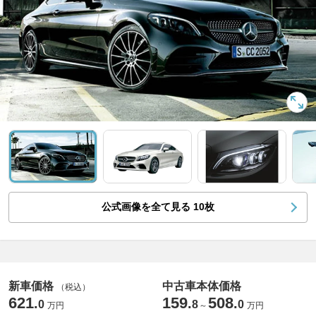
公式画像を全て見る
10
枚
新車価格
中古車本体価格
（税込）
621
159
508
.
.
.
0
8
0
万円
～
万円