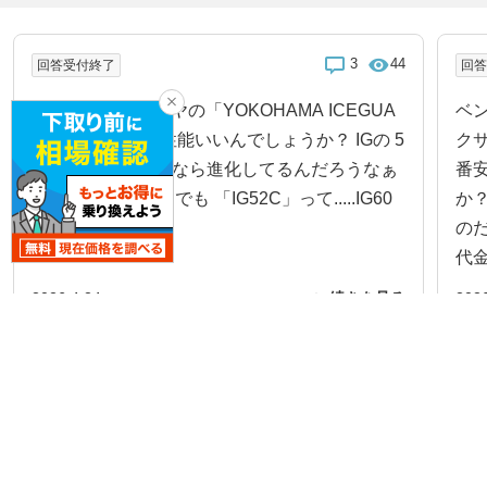
3
44
回答受付終了
回
スタッドレスタイヤの「YOKOHAMA ICEGUA
ベ
RD IG52c」って性能いいんでしょうか？ IGの 5
クサ
0、60、70 あたりなら進化してるんだろうなぁ
番
とわかるのですが でも 「IG52C」って.....IG60
か
より下の製品...
の
代金.
2026.4.24
続きを見る
2026
みんなの質問一覧をみる
所有者データ