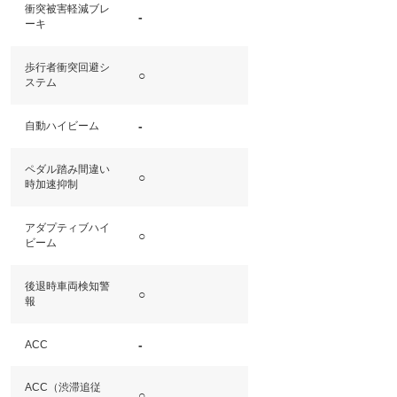
衝突被害軽減ブレ
-
ーキ
歩行者衝突回避シ
○
ステム
-
自動ハイビーム
ペダル踏み間違い
○
時加速抑制
アダプティブハイ
○
ビーム
後退時車両検知警
○
報
-
ACC
ACC（渋滞追従
○