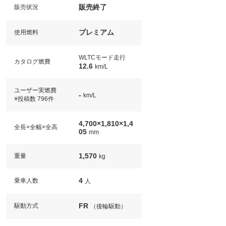
販売終了
販売状況
プレミアム
使用燃料
WLTCモード走行
カタログ燃費
12.6
km/L
ユーザー実燃費
-
km/L
※投稿数 796件
4,700×1,810×1,4
全長×全幅×全高
05
mm
1,570
重量
kg
4
乗車人数
人
FR
駆動方式
（後輪駆動）