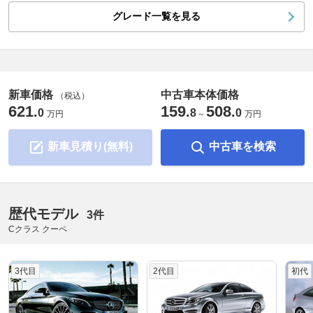
グレード一覧を見る
新車価格
中古車本体価格
（税込）
621
159
508
.
.
.
0
8
0
万円
～
万円
新車見積り(無料)
中古車を検索
歴代モデル
3件
Cクラス クーペ
3代目
2代目
初代