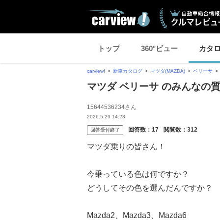
トップ
360°ビュー
カタ
carview!
新車カタログ
マツダ(MAZDA)
ベリーサ
マツダ ベリーサ のみんなの
15644536234さん
2026.5.29 14:28
回答数：
17
閲覧数：
312
回答受付終了
マツダ乗りの皆さん！
今乗っている色は何ですか？
どうしてその色を選んだんですか？
Mazda2、Mazda3、Mazda6