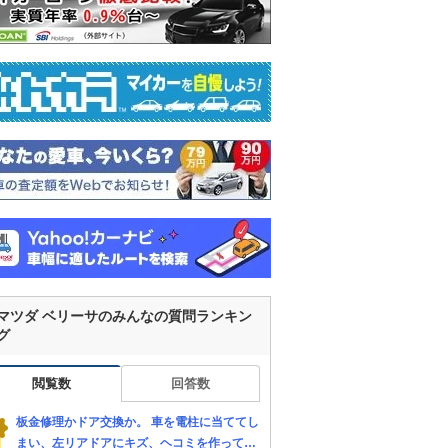
マツダ ベリーサのみんなの質問ランキン
グ
閲覧数
回答数
板金修理かドア交換か。 車を電柱に当ててし
まい、左リアドアにキズ、ヘコミを作ってし