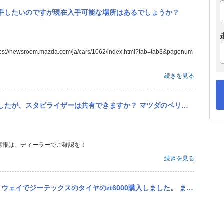
手したいのですが現在入手可能な場所はあるでしょうか？
sroom.mazda.com/ja/cars/1062/index.html?tab=tab3&pagenum
続きを見る
ダのベリーサに乗っています。意外にもよく走り、気に入っております。が、ロールが大きいので抑えたい。スタビライザ...
情報は、ディーラーでご確認を！
続きを見る
00購入しました。 まだ、交換してないのにアマゾンとかユーチューブで悪い噂ばかり目にするので早くも後悔しています。