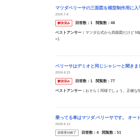
マツダベリーサの三面図を模型制作用に入
2026.7.8
回答数：
1
閲覧数：
48
解決済み
ベストアンサー：
マツダ公式から四面図だけど https://new
=1
ベリーサはデミオと同じシャシーと聞きましたが、スタビライザーは共有できますか？ マツ
2024.9.22
回答数：
1
閲覧数：
77
解決済み
ベストアンサー：
おそらく同様でしょう。正確な
乗ってる車はマツダ.ベリーサです。 オートウェイでジーテックスのタイヤのzt60
2026.6.12
回答数：
4
閲覧数：
51
回答受付終了