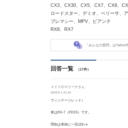
CX3、CX30、CX5、CX7、CX8、CX
ロードスター、デミオ、ベリーサ、
プレマシー、MPV、ビアンテ
RX8、RX7
「みんなの質問」はYaho
回答一覧
（17件）
メイドのマリーナさん
2026.6.1 01:22
ヴィンテージレッド♪
車はRX-7（FD3S）です。
理由は単純に一目ぼれｗ