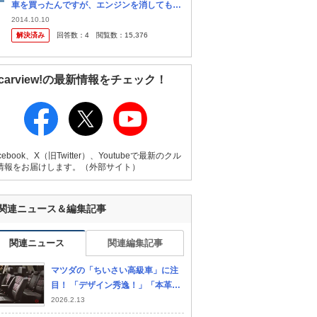
車を買ったんですが、エンジンを消しても表
示灯が消えなくて困ってます。鍵をしてその
2014.10.10
まま放置してみてもずっと点滅しています。
解決済み
回答数：
4
閲覧数：
15,376
何かやり方が あるのでしょ...
carview!の最新情報をチェック！
cebook、X（旧Twitter）、Youtubeで最新のクル
情報をお届けします。（外部サイト）
関連ニュース＆編集記事
関連ニュース
関連編集記事
マツダの「ちいさい高級車」に注
目！ 「デザイン秀逸！」「本革シ
ートがいい」と評判に！全長4mの
2026.2.13
小型ボディに“クラス超え”豪華内