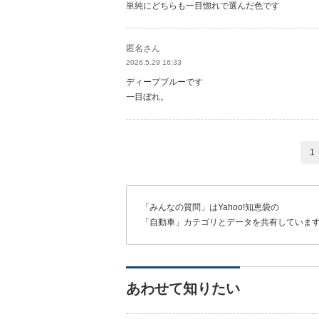
単純にどちらも一目惚れで選んだ色です
匿名さん
2026.5.29 16:33
ディープブルーです
一目ぼれ。
1
「みんなの質問」はYahoo!知恵袋の
「自動車」カテゴリとデータを共有していま
あわせて知りたい