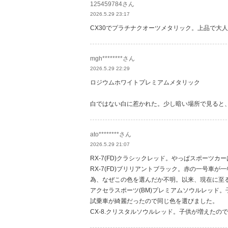
125459784さん
2026.5.29 23:17
CX30でプラチナクオーツメタリック。上品で大
mgh********さん
2026.5.29 22:29
ロジウムホワイトプレミアムメタリック
白ではない白に惹かれた。少し暗い場所で見ると
ato********さん
2026.5.29 21:07
RX-7(FD)クラシックレッド。やっぱスポーツ
RX-7(FD)ブリリアントブラック。赤の一号車
為、なぜこの色を選んだか不明。以来、現在に至る
アクセラスポーツ(BM)プレミアムソウルレッド
試乗車が綺麗だったので同じ色を選びました。
CX-8.クリスタルソウルレッド。子供が増えた