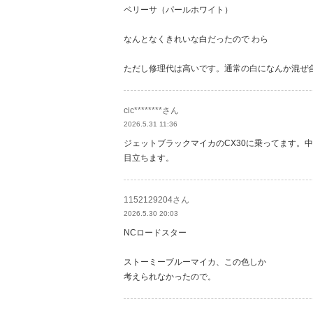
ベリーサ（パールホワイト）
なんとなくきれいな白だったので わら
ただし修理代は高いです。通常の白になんか混ぜ
cic********さん
2026.5.31 11:36
ジェットブラックマイカのCX30に乗ってます。
目立ちます。
1152129204さん
2026.5.30 20:03
NCロードスター
ストーミーブルーマイカ、この色しか
考えられなかったので。