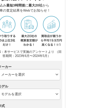
込み
最短3時間後
に
最大20社
から
車の査定結果をWebでお知らせ！
1：本サービスで実施のアンケートより （回
答期間：2023年6月〜2024年5月）
メーカー
モデル
年式