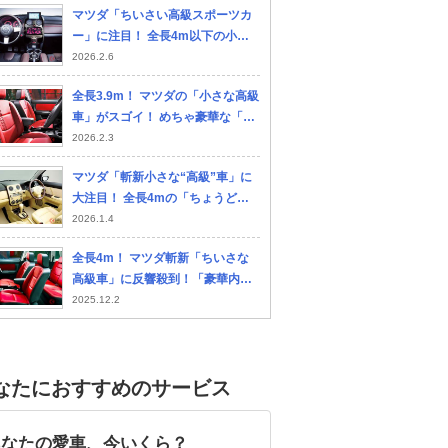
マツダ「ちいさい高級スポーツカ
装がステキな「ベリーサ」とは！
ー」に注目！ 全長4m以下の小型
ボディに6速MT×2Lエンジン搭
2026.2.6
載！ 上級セダン並みの“豪華イン
全長3.9m！ マツダの「小さな高級
テリア”がスゴい「MXマイクロス
車」がスゴイ！ めちゃ豪華な「本
ポーツ」米国発表モデルとは！
革シート」も標準装備！ クラス超
2026.2.3
えた“プレミアム”実現した「極上
マツダ「斬新小さな“高級”車」に
コンパクトカー」ベリーサとは！
大注目！ 全長4mの「ちょうどい
い5ナンバーボディ」×クラス超え
2026.1.4
「めちゃ豪華内装」採用！ 高級コ
全長4m！ マツダ斬新「ちいさな
ンパクトカーの先駆け「ベリー
高級車」に反響殺到！「豪華内装
サ」の魅力
がスゴイ！」「すぐ買いたい」の
2025.12.2
声も！ プレミアムな「本革シー
ト」標準装備した“ワンクラス
上”のコンパクトカー「ベリーサ」
なたにおすすめのサービス
とは！
あなたの愛車、今いくら？