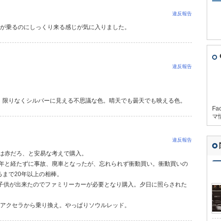
違反報告
人が乗るのにしっくり来る感じが気に入りました。
違反報告
、限りなくシルバーに見える不思議な色。晴天でも曇天でも映える色。
Fa
マ
違反報告
カーは赤だろ、と安易な考えで購入。
が一年と経たずに事故、廃車となったが、忘れられず衝動買い。衝動買いの
まで20年以上の相棒。
。子供が出来たのでファミリーカーが必要となり購入。夕日に照らされた
のでアクセラから乗り換え。やっぱりソウルレッド。