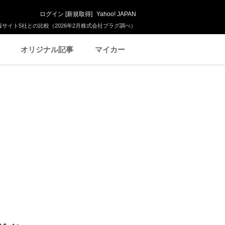
ログイン
[
新規取得
]
Yahoo! JAPAN
サイト5社との比較（2026年2月株式会社プラグ調べ）
オリジナル記事
マイカー