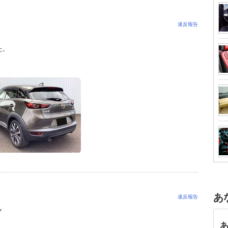
違反報告
た。
あ
違反報告
ク