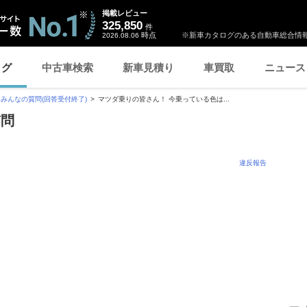
掲載レビュー
325,850
件
時点
※新車カタログのある自動車総合情報
2026.08.06
ログ
中古車検索
新車見積り
車買取
ニュース
みんなの質問(回答受付終了)
マツダ乗りの皆さん！ 今乗っている色は...
質問
違反報告