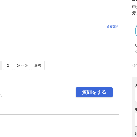
申
愛
違反報告
2
※
質問をする
す。