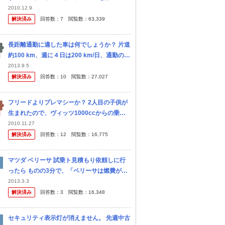
まいました。まだ1年半ほどしか乗っていな
2010.12.9
いマツダのベリーサです。車両保険に加入し
解決済み
回答数：
7
閲覧数：
63,339
ていないため、実費での支払いにな...
長距離通勤に適した車は何でしょうか？ 片道
約100 km、週に４日は200 km/日、通勤のた
めに高速道路を運転しているワーキングマザ
2013.9.5
ーです。 共働きのため、主人（自宅と同じ市
解決済み
回答数：
10
閲覧数：
27,027
内に勤務）と私と一...
フリードよりプレマシーか？ 2人目の子供が
生まれたので、ヴィッツ1000ccからの乗り
変えを考えています。 値段や維持費から、フ
2010.11.27
リードを考えてホンダで試乗させてもらった
解決済み
回答数：
12
閲覧数：
16,775
のですが… 内装のチャチな...
マツダ ベリーサ 試乗ト見積もり依頼しに行
ったら ものの3分で、「ベリーサは燃費が悪
い」、「燃費：16.4km/Lと書いてあるが実質
2013.3.3
10㎞/Ｌ」「減税対象車でないので、初期費
解決済み
回答数：
3
閲覧数：
16,348
用が○十万くらい高く...
セキュリティ表示灯が消えません。 先週中古