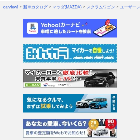
carview!
新車カタログ
マツダ(MAZDA)
スクラムワゴン
ユーザー