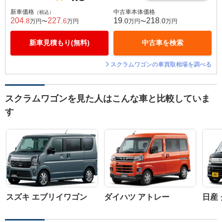
新車価格
中古車本体価格
（税込）
204
227
19
218
.8
.6
.0
.0
万円〜
万円
万円〜
万円
新車見積もり(無料)
中古車を検索
スクラムワゴンの車買取相場を調べる
スクラムワゴンを見た人はこんな車と比較していま
す
スズキ エブリイワゴン
ダイハツ アトレー
日産