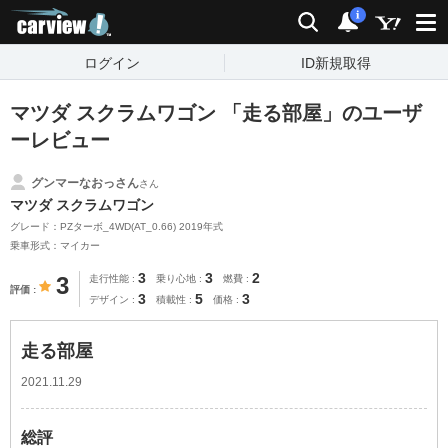
carview!
検索
通知
i
ログイン
ID新規取得
マツダ スクラムワゴン 「走る部屋」のユーザ
ーレビュー
グンマーなおっさん
さん
マツダ スクラムワゴン
グレード：PZターボ_4WD(AT_0.66) 2019年式
乗車形式：マイカー
3
3
2
3
走行性能
乗り心地
燃費
評価
3
5
3
デザイン
積載性
価格
走る部屋
2021.11.29
総評