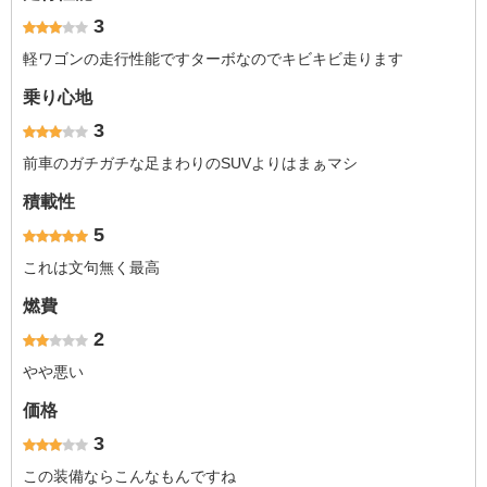
3
軽ワゴンの走行性能ですターボなのでキビキビ走ります
乗り心地
3
前車のガチガチな足まわりのSUVよりはまぁマシ
積載性
5
これは文句無く最高
燃費
2
やや悪い
価格
3
この装備ならこんなもんですね