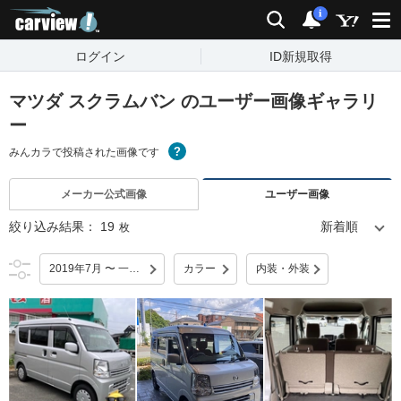
carview!
検索
通知
i
ログイン
ID新規取得
マツダ スクラムバン のユーザー画像ギャラリ
ー
みんカラで投稿された画像です
メーカー公式画像
ユーザー画像
絞り込み結果：
19
枚
2019年7月 〜 一部改良
カラー
内装・外装