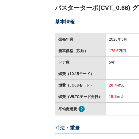
バスターターボ(CVT_0.66)
基本情報
発売年月
2026年5月
新車価格（税込）
178.6
万円
ドア数
5枚
燃費（10.15モード）
-
燃費（JC08モード）
20.7
km/L
燃費（WLTCモード走行）
15.1
km/L
-
平均実燃費
寸法・重量