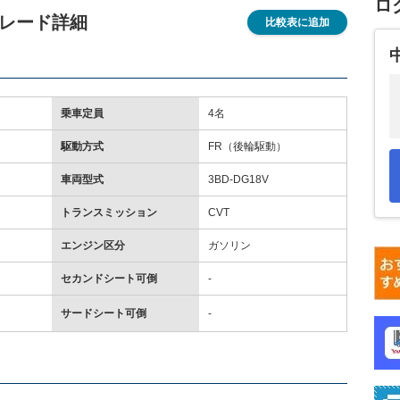
ロ
 グレード詳細
比較表に追加
乗車定員
4名
駆動方式
FR（後輪駆動）
車両型式
3BD-DG18V
トランスミッション
CVT
エンジン区分
ガソリン
セカンドシート可倒
-
サードシート可倒
-