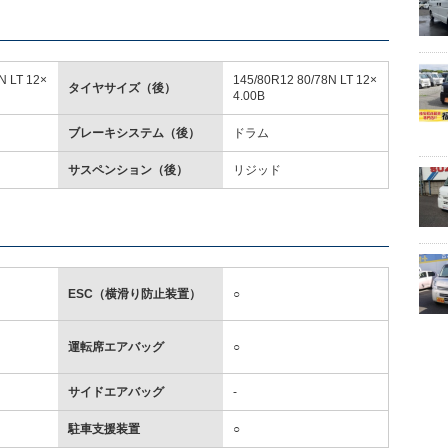
N LT 12×
145/80R12 80/78N LT 12×
タイヤサイズ（後）
4.00B
ブレーキシステム（後）
ドラム
サスペンション（後）
リジッド
ESC（横滑り防止装置）
○
運転席エアバッグ
○
サイドエアバッグ
-
駐車支援装置
○