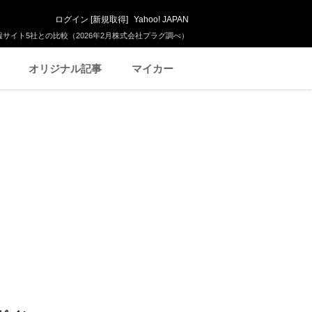
ログイン
[
新規取得
]
Yahoo! JAPAN
サイト5社との比較（2026年2月株式会社プラグ調べ）
オリジナル記事
マイカー