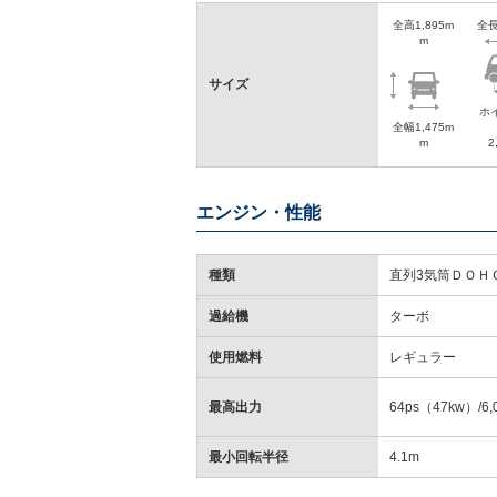
全高1,895m
全長
m
サイズ
ホ
全幅1,475m
m
2
エンジン・性能
種類
直列3気筒ＤＯＨ
過給機
ターボ
使用燃料
レギュラー
最高出力
64ps（47kw）/6,
最小回転半径
4.1m