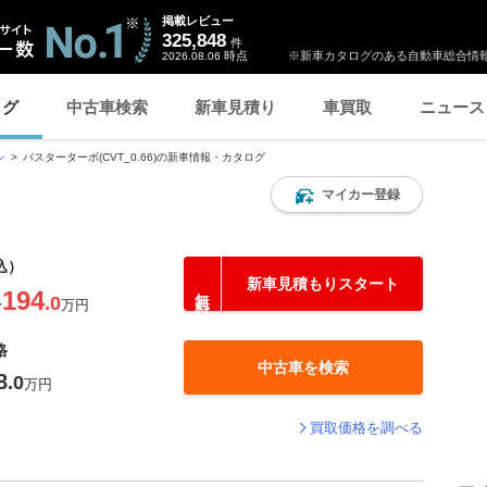
掲載レビュー
325,848
件
時点
※新車カタログのある自動車総合情報
2026.08.06
ログ
中古車検索
新車見積り
車買取
ニュース
ン
バスターターボ(CVT_0.66)の新車情報・カタログ
マイカー登録
込）
新車見積もりスタート
194
.0
〜
万円
格
中古車を検索
8
.0
万円
買取価格を調べる