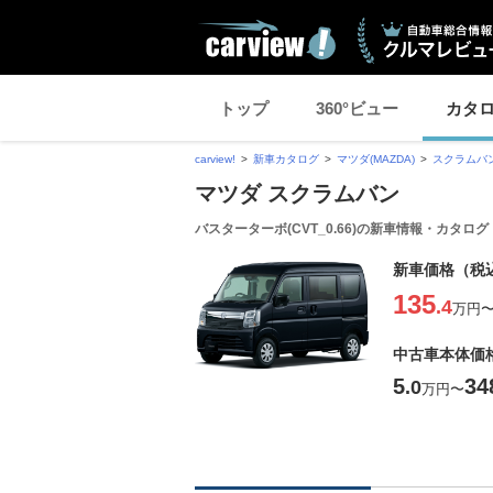
トップ
360°ビュー
カタ
carview!
新車カタログ
マツダ(MAZDA)
スクラムバ
マツダ スクラムバン
バスターターボ(CVT_0.66)の新車情報・カタログ
新車価格（税
135
.4
万円
中古車本体価
5
34
.0
万円
〜