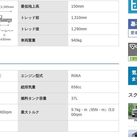
最低地上高
150mm
3,395mm
トレッド前
1,310mm
トレッド後
1,290mm
イールベー
ス
,430mm
車両重量
940kg
Ｃ
エンジン型式
R06A
総排気量
658cc
ス
燃料タンク容量
37L
9.7kg・m（95N・m）/3,0
000rpm
最大トルク
00rpm