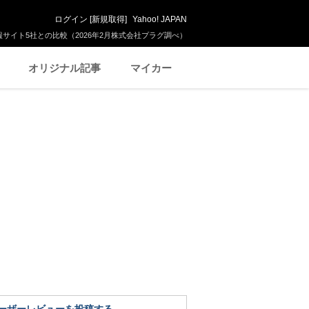
ログイン
[
新規取得
]
Yahoo! JAPAN
サイト5社との比較（2026年2月株式会社プラグ調べ）
オリジナル記事
マイカー