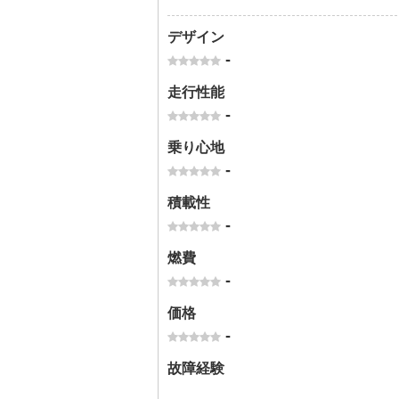
デザイン
-
走行性能
-
乗り心地
-
積載性
-
燃費
-
価格
-
故障経験