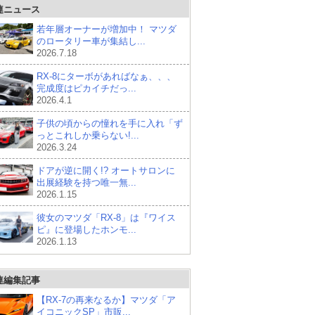
連ニュース
若年層オーナーが増加中！ マツダ
のロータリー車が集結し...
2026.7.18
RX-8にターボがあればなぁ、、、
完成度はピカイチだっ...
2026.4.1
子供の頃からの憧れを手に入れ「ず
っとこれしか乗らない!...
2026.3.24
ドアが逆に開く!? オートサロンに
出展経験を持つ唯一無...
2026.1.15
彼女のマツダ「RX-8」は『ワイス
ピ』に登場したホンモ...
2026.1.13
連編集記事
【RX-7の再来なるか】マツダ「ア
イコニックSP」市販...