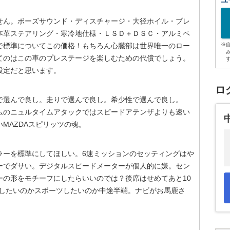
ユ
せん。ボーズサウンド・ディスチャージ・大径ホイル・ブレ
本革ステアリング・寒冷地仕様・ＬＳＤ＋ＤＳＣ・アルミペ
で標準についてこの価格！もちろん心臓部は世界唯一のロー
※
てのはこの車のプレステージを楽しむための代償でしょう。
設定だと思います。
ロ
で選んで良し。走りで選んで良し。希少性で選んで良し。
ムのニュルタイムアタックではスピードアテンザよりも速い
MAZDAスピリッツの魂。
ラーを標準にしてほしい。6速ミッションのセッティングはや
ーでダサい。デジタルスピードメーターが個人的に嫌。セン
ーの形をモチーフにしたらいいのでは？後席はせめてあと10
にしたいのかスポーツしたいのか中途半端。ナビがお馬鹿さ