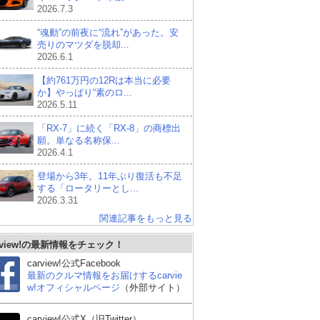
2026.7.3
“魂動”の前夜に“流れ”があった。安
売りのマツダを脱却...
2026.6.1
【約761万円の12Rは本当に必要
か】やっぱり“素のロ...
2026.5.11
「RX-7」に続く「RX-8」の商標出
願。単なる名称保...
2026.4.1
登場から3年。11年ぶり復活も不足
する「ロータリーとし...
2026.3.31
関連記事をもっと見る
rview!の最新情報をチェック！
carview!公式Facebook
最新のクルマ情報をお届けするcarvie
w!オフィシャルページ
（外部サイト）
carview!公式X（旧Twitter）