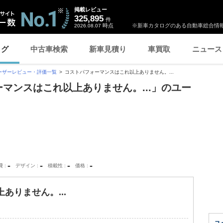
掲載レビュー
325,895
件
時点
※新車カタログのある自動車総合情報
2026.08.07
ログ
中古車検索
新車見積り
車買取
ニュース
ーザーレビュー・評価一覧
コストパフォーマンスはこれ以上ありません。...
ォーマンスはこれ以上ありません。...」のユー
-
-
-
-
費
デザイン
積載性
価格
ありません。...