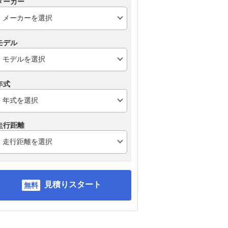
メーカー
モデル
年式
走行距離
見積りスタート