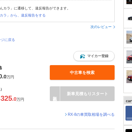
んカラ」に遷移して、違反報告ができます。
カラ」から、違反報告をする
次のレビュー
ージに戻る
マイカー登録
格
中古車を検索
0
.0
万円
込）
新車見積もりスタート
325
.0
〜
万円
ca
RX-8の車買取相場を調べる