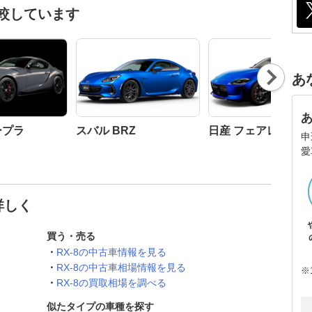
比較しています
Nex
あ
t
ープラ
スバル BRZ
日産 フェアレディZ
申
愛
詳しく
買う・売る
RX-8の中古車情報を見る
RX-8の中古車相場情報を見る
※
RX-8の買取相場を調べる
似たタイプの車種を探す