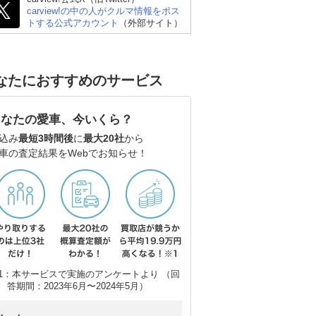
carview!の中の人がクルマ情報をポス
トする公式アカウント
（外部サイト）
なたにおすすめのサービス
あなたの愛車、今いくら？
ポルシェ 911
ホンダ プレリュード
シ
込み
最短3時間後
に
最大20社
から
ー
車の査定結果をWebでお知らせ！
1：本サービスで実施のアンケートより （回
答期間：2023年6月〜2024年5月）