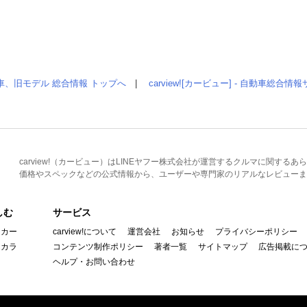
車、旧モデル 総合情報 トップへ
|
carview![カービュー] - 自動車総合
carview!（カービュー）はLINEヤフー株式会社が運営するクルマに関す
価格やスペックなどの公式情報から、ユーザーや専門家のリアルなレビューま
しむ
サービス
イカー
carview!について
運営会社
お知らせ
プライバシーポリシー
んカラ
コンテンツ制作ポリシー
著者一覧
サイトマップ
広告掲載に
ヘルプ・お問い合わせ