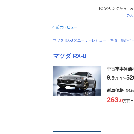
下記のリンクから「み
「みん
前のレビュー
マツダ RX-8 のユーザーレビュー・評価一覧のペ
マツダ RX-8
中古車本体価
9
52
.9
万円
〜
新車価格
（税
263
.0
万円