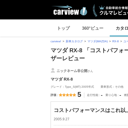
トップ
360°ビュー
カタ
carview!
新車カタログ
マツダ(MAZDA)
RX-8
ユ
マツダ RX-8 「コストパフ
ザーレビュー
ニックネーム非公開
さん
マツダ RX-8
グレード：Type_S(MT) 2005年式
乗車形式：その他
5
-
-
評価
走行性能
乗り心地
燃
コストパフォーマンスはこれ以上
2005.9.27