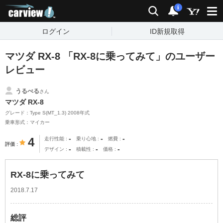
carview!
検索
通知
i
ログイン
ID新規取得
マツダ RX-8 「RX-8に乗ってみて」のユーザー
レビュー
うるべる
さん
マツダ RX-8
グレード：Type S(MT_1.3) 2008年式
乗車形式：マイカー
-
-
-
4
走行性能
乗り心地
燃費
評価
-
-
-
デザイン
積載性
価格
RX-8に乗ってみて
2018.7.17
総評