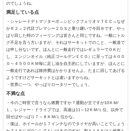
のでしょうね。
満足している点
・シャレードデトマソターボ→シビックフェリオＶＴＥＣ→なぜ
かＲ２→２代目プレマシー２０Ｓと乗り継いで今回８です。やっ
ぱり回した時のフィーリングは皆さんと同じですね。一般にトル
ク不足を言う方いますが、それはサーキットでのこと、一般道で
は申し分ないです。ほんとに一般走行ではレギュラーでＯＫだ
し、エンジンオイル（純正ゴールデンＥＣＯ）に至っては４００
０～４５００ＫＭ毎に足し油を自主的にしていますが、ほんとに
一般走行であれば維持費はかかりませんよ。たまに回してあげる
ようですけどサーキットとは違いますからね。
・世界に一つ、やっぱりロータリーでしょう。
不満な点
・今のご時世で言うなら燃費ですか？通勤が主ですが10ＫＭ/
Ｌ。レジャー・ドライブでは、高速は11～12ＫＭ/Ｌ位、以外で
回せばやっぱり７～８ＫＭ/Ｌ位かな。
・後は、ホイールが１７インチなのでタイヤが高いことでしょう
か？１６にダウンしてもいけるのですが、割と１５をはく他車も