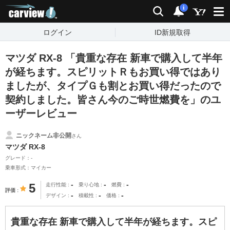
carview!
検索
通知
i
ログイン
ID新規取得
マツダ RX-8 「貴重な存在 新車で購入して半年
が経ちます。スピリットＲもお買い得ではあり
ましたが、タイプＧも割とお買い得だったので
契約しました。皆さん今のご時世燃費を」のユ
ーザーレビュー
ニックネーム非公開
さん
マツダ RX-8
グレード：-
乗車形式：マイカー
-
-
-
5
走行性能
乗り心地
燃費
評価
-
-
-
デザイン
積載性
価格
貴重な存在 新車で購入して半年が経ちます。スピ