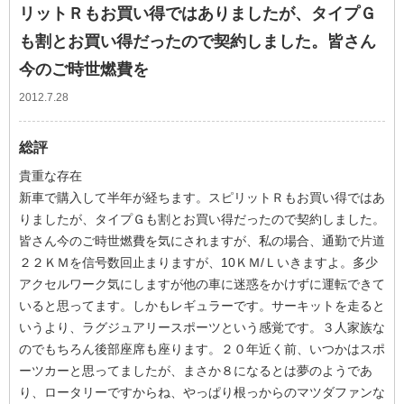
リットＲもお買い得ではありましたが、タイプＧ
も割とお買い得だったので契約しました。皆さん
今のご時世燃費を
2012.7.28
総評
貴重な存在
新車で購入して半年が経ちます。スピリットＲもお買い得ではあ
りましたが、タイプＧも割とお買い得だったので契約しました。
皆さん今のご時世燃費を気にされますが、私の場合、通勤で片道
２２ＫＭを信号数回止まりますが、10ＫＭ/Ｌいきますよ。多少
アクセルワーク気にしますが他の車に迷惑をかけずに運転できて
いると思ってます。しかもレギュラーです。サーキットを走ると
いうより、ラグジュアリースポーツという感覚です。３人家族な
のでもちろん後部座席も座ります。２０年近く前、いつかはスポ
ーツカーと思ってましたが、まさか８になるとは夢のようであ
り、ロータリーですからね、やっぱり根っからのマツダファンな