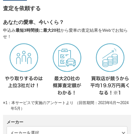
査定を依頼する
あなたの愛車、今いくら？
申込み
最短3時間後
に
最大20社
から愛車の査定結果をWebでお知ら
せ！
※1：本サービスで実施のアンケートより （回答期間：2023年6月〜2024
年5月）
メーカー