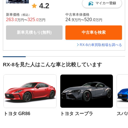
マイカー登録
4.2
新車価格
中古車本体価格
（税込）
263
325
24
520
.0
.0
.9
.0
万円〜
万円
万円〜
万円
新車見積もり(無料)
中古車を検索
RX-8の車買取相場を調べる
RX-8を見た人はこんな車と比較しています
トヨタ GR86
トヨタ スープラ
スバル