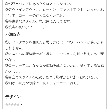
②パワーバンドにあったクロスミッション。
③アウトインアウト、スローイン・ファストアウト、たったこれ
だけで、コーナーの達人になった気分。
④特徴的なスタイル。私は気に入ってます。
⑤接客の良いディーラー。
不満な点
①シフトダウンを面倒だと思う方には、パワーバンドが狭いかも
しれません。
②３→２への変速時のギア鳴り。ミッションを載せ替えても、変
化なし。
③コーナーでは、なかなか挙動を乱さないため、操っている実感
が乏しい。
④目立つスタイルのため、あまり恥ずかしい所へは行けない。
⑤細かい変更や故障で、良くディーラーに行く。
デザイン
-