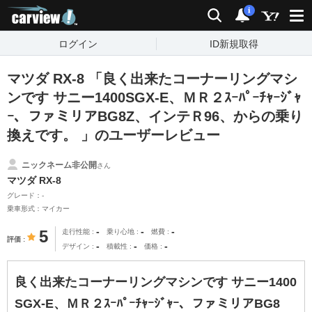
carview!
検索
通知
i
ログイン
ID新規取得
マツダ RX-8 「良く出来たコーナーリングマシ
ンです サニー1400SGX-E、ＭＲ２ｽｰﾊﾟｰﾁｬｰｼﾞｬ
ｰ、ファミリアBG8Z、インテＲ96、からの乗り
換えです。 」のユーザーレビュー
ニックネーム非公開
さん
マツダ RX-8
グレード：-
乗車形式：マイカー
-
-
-
5
走行性能
乗り心地
燃費
評価
-
-
-
デザイン
積載性
価格
良く出来たコーナーリングマシンです サニー1400
SGX-E、ＭＲ２ｽｰﾊﾟｰﾁｬｰｼﾞｬｰ、ファミリアBG8