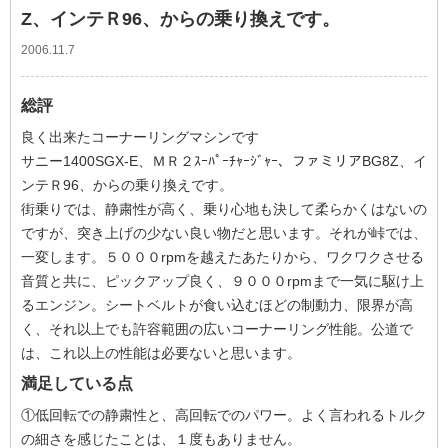
Z、インテＲ96、からの乗り換えです。
2006.11.7
総評
良く出来たコーナーリングマシンです
サニー1400SGX-E、ＭＲ２ｽｰﾊﾟｰﾁｬｰｼﾞｬｰ、ファミリアBG8Z、イ
ンテＲ96、からの乗り換えです。
街乗りでは、静粛性が高く、乗り心地も決して柔らかくはないの
ですが、突き上げの少ない良い物だと思います。それが峠では、
一変します。５０００rpmを越えたあたりから、ワクワクさせる
音質と共に、ピックアップ良く、９０００rpmまで一気に駆け上
るエンジン。シートベルトが食い込むほどの制動力、限界が高
く、それ以上でも許容範囲の広いコーナーリング性能。公道で
は、これ以上の性能は必要ないと思います。
満足している点
①低回転での静粛性と、高回転でのパワー。よく言われるトルク
の細さを感じたことは、１度もありません。