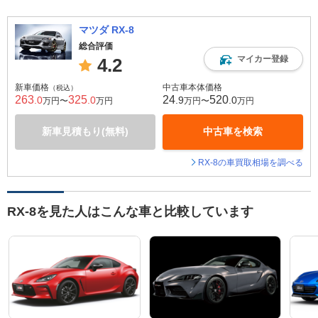
マツダ RX-8
総合評価
マイカー登録
4.2
新車価格
中古車本体価格
（税込）
263
325
24
520
.0
.0
.9
.0
万円〜
万円
万円〜
万円
新車見積もり(無料)
中古車を検索
RX-8の車買取相場を調べる
RX-8を見た人はこんな車と比較しています