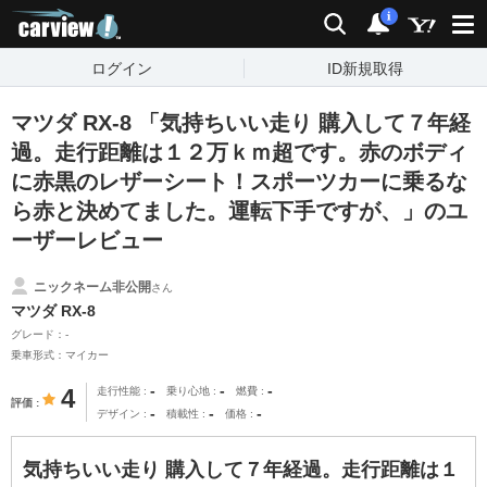
carview!
検索
通知
i
ログイン
ID新規取得
マツダ RX-8 「気持ちいい走り 購入して７年経
過。走行距離は１２万ｋｍ超です。赤のボディ
に赤黒のレザーシート！スポーツカーに乗るな
ら赤と決めてました。運転下手ですが、」のユ
ーザーレビュー
ニックネーム非公開
さん
マツダ RX-8
グレード：-
乗車形式：マイカー
-
-
-
4
走行性能
乗り心地
燃費
評価
-
-
-
デザイン
積載性
価格
気持ちいい走り 購入して７年経過。走行距離は１