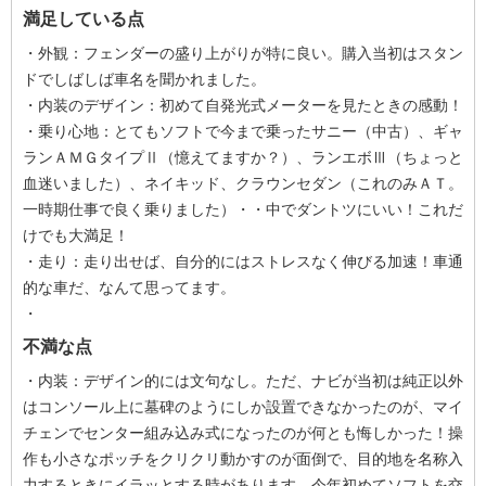
満足している点
・外観：フェンダーの盛り上がりが特に良い。購入当初はスタン
ドでしばしば車名を聞かれました。
・内装のデザイン：初めて自発光式メーターを見たときの感動！
・乗り心地：とてもソフトで今まで乗ったサニー（中古）、ギャ
ランＡＭＧタイプⅡ（憶えてますか？）、ランエボⅢ（ちょっと
血迷いました）、ネイキッド、クラウンセダン（これのみＡＴ。
一時期仕事で良く乗りました）・・中でダントツにいい！これだ
けでも大満足！
・走り：走り出せば、自分的にはストレスなく伸びる加速！車通
的な車だ、なんて思ってます。
・
不満な点
・内装：デザイン的には文句なし。ただ、ナビが当初は純正以外
はコンソール上に墓碑のようにしか設置できなかったのが、マイ
チェンでセンター組み込み式になったのが何とも悔しかった！操
作も小さなポッチをクリクリ動かすのが面倒で、目的地を名称入
力するときにイラッとする時があります。今年初めてソフトを交