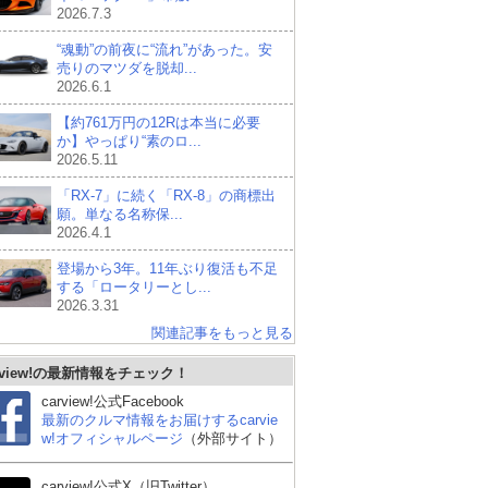
2026.7.3
“魂動”の前夜に“流れ”があった。安
売りのマツダを脱却...
2026.6.1
【約761万円の12Rは本当に必要
か】やっぱり“素のロ...
2026.5.11
「RX-7」に続く「RX-8」の商標出
願。単なる名称保...
2026.4.1
登場から3年。11年ぶり復活も不足
する「ロータリーとし...
2026.3.31
関連記事をもっと見る
rview!の最新情報をチェック！
carview!公式Facebook
最新のクルマ情報をお届けするcarvie
w!オフィシャルページ
（外部サイト）
carview!公式X（旧Twitter）