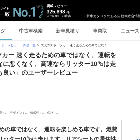
掲載レビュー
325,898
件
時点
※新車カタログのある自動車総合情報
2026.08.07
ログ
中古車検索
新車見積り
車買取
ニュース
ーザーレビュー・評価一覧
大人のスポーツカー 速く走るための車ではなく...
ーツカー 速く走るための車ではなく、運転を
なに悪くなく、高速ならリッター10㌔は走
も良い」のユーザーレビュー
-
-
-
-
費
デザイン
積載性
価格
ための車ではなく、運転を楽しめる車です。燃費
リッター10㌔は走ります。リアシートの居住性