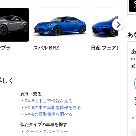
Nex
t
あ
ープラ
スバル BRZ
日産 フェアレディZ
申
愛
詳しく
買う・売る
RX-8の中古車情報を見る
RX-8の中古車相場情報を見る
RX-8の買取相場を調べる
※
似たタイプの車種を探す
クーペ・スポーツカー