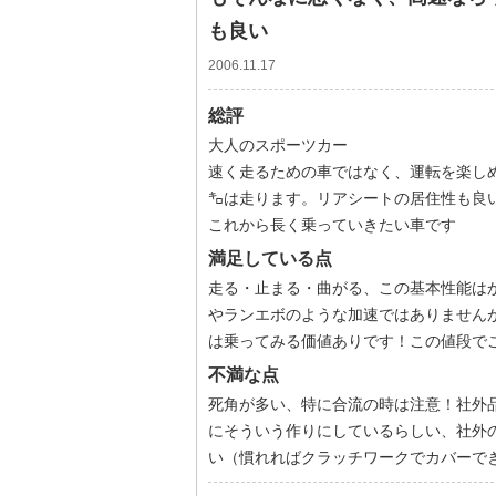
も良い
2006.11.17
総評
大人のスポーツカー
速く走るための車ではなく、運転を楽し
㌔は走ります。リアシートの居住性も良
これから長く乗っていきたい車です
満足している点
走る・止まる・曲がる、この基本性能は
やランエボのような加速ではありません
は乗ってみる価値ありです！この値段で
不満な点
死角が多い、特に合流の時は注意！社外
にそういう作りにしているらしい、社外
い（慣れればクラッチワークでカバーで