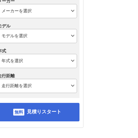
メーカー
モデル
年式
走行距離
見積りスタート