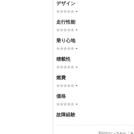
デザイン
-
走行性能
-
乗り心地
-
積載性
-
燃費
-
価格
-
故障経験
下記のリンクから「み