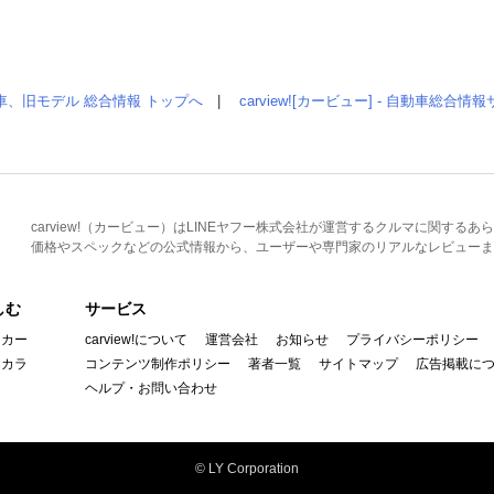
車、旧モデル 総合情報 トップへ
|
carview![カービュー] - 自動車総合
carview!（カービュー）はLINEヤフー株式会社が運営するクルマに関す
価格やスペックなどの公式情報から、ユーザーや専門家のリアルなレビューま
しむ
サービス
イカー
carview!について
運営会社
お知らせ
プライバシーポリシー
んカラ
コンテンツ制作ポリシー
著者一覧
サイトマップ
広告掲載に
ヘルプ・お問い合わせ
© LY Corporation