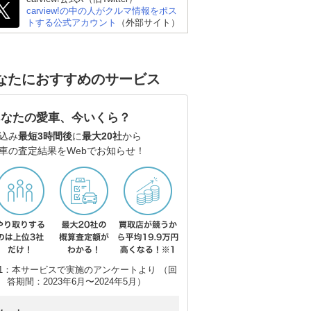
carview!の中の人がクルマ情報をポス
トする公式アカウント
（外部サイト）
なたにおすすめのサービス
ポルシェ 911
ホンダ プレリュード
シ
あなたの愛車、今いくら？
ー
込み
最短3時間後
に
最大20社
から
車の査定結果をWebでお知らせ！
1：本サービスで実施のアンケートより （回
答期間：2023年6月〜2024年5月）