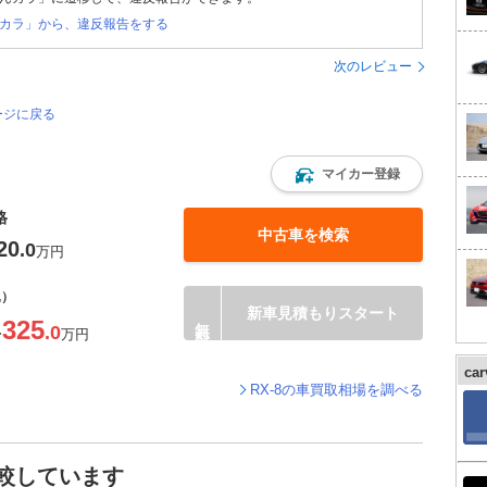
カラ」から、違反報告をする
次のレビュー
ージに戻る
マイカー登録
格
中古車を検索
20
.0
万円
込）
新車見積もりスタート
325
.0
〜
万円
ca
RX-8の車買取相場を調べる
比較しています