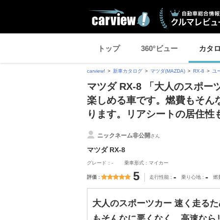
トップ
360°ビュー
カタ
carview!
新車カタログ
マツダ(MAZDA)
RX-8
ユ
マツダ RX-8 「大人のスポ
楽しめる車です。燃費もそん
ります。リアシートの居住性
ニックネーム非公開
さん
マツダ RX-8
グレード：-
乗車形式：マイカー
5
-
-
評価
走行性能
乗り心地
燃
大人のスポーツカー 速く走る
もそんなに悪くなく、高速なら