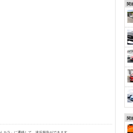
関
関
んカラ」に遷移して、違反報告ができます。