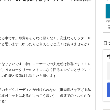
ユ
※
める車です。燃費もそんなに悪くなく、高速ならリッター10
ロ
いと思います（ゆったりと言えるほど広くはありませんが）
かなりよいです、特にコーナーでの安定感は抜群です！ＦＤ
が、ＮＡロータリーのストレスなく回るエンジンとサウンド
この性能と装備はお買得だと思います
品のナビやオーディオが付けられない（車両価格を下げる為
の取付キットはあるがけっこう高い）、低速でのトルクがな
きる）