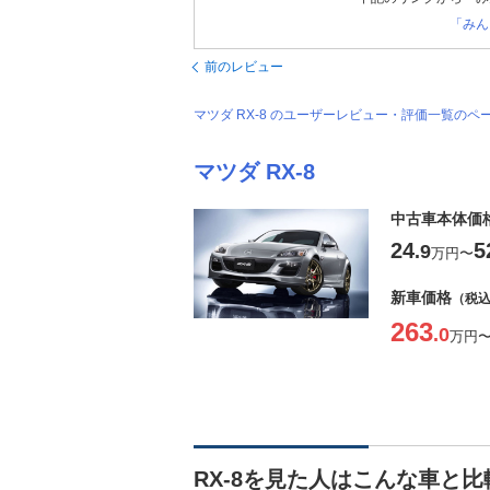
「みん
前のレビュー
マツダ RX-8 のユーザーレビュー・評価一覧のペ
マツダ RX-8
中古車本体価
24
5
.9
万円
〜
新車価格
（税
263
.0
万円
RX-8を見た人はこんな車と