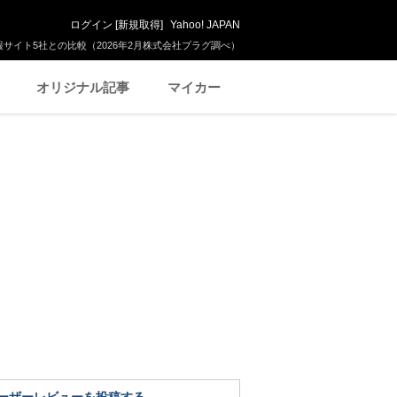
ログイン
[
新規取得
]
Yahoo! JAPAN
サイト5社との比較（2026年2月株式会社プラグ調べ）
オリジナル記事
マイカー