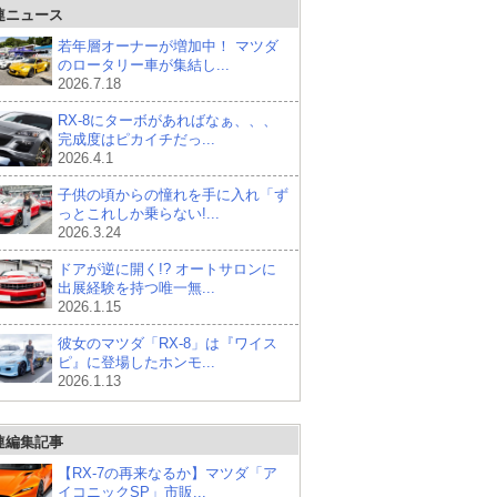
連ニュース
若年層オーナーが増加中！ マツダ
のロータリー車が集結し...
2026.7.18
RX-8にターボがあればなぁ、、、
完成度はピカイチだっ...
2026.4.1
子供の頃からの憧れを手に入れ「ず
っとこれしか乗らない!...
2026.3.24
ドアが逆に開く!? オートサロンに
出展経験を持つ唯一無...
2026.1.15
彼女のマツダ「RX-8」は『ワイス
ピ』に登場したホンモ...
2026.1.13
連編集記事
【RX-7の再来なるか】マツダ「ア
イコニックSP」市販...