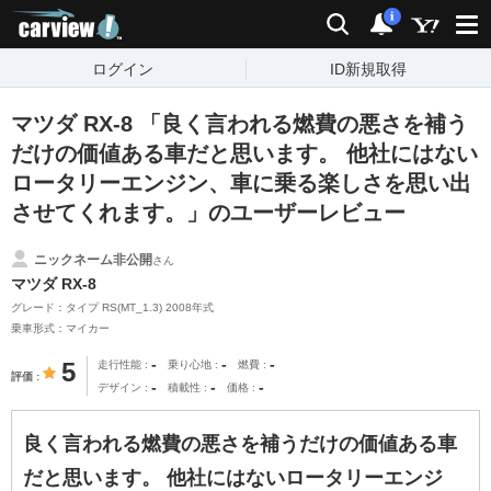
carview!
検索
通知
i
ログイン
ID新規取得
マツダ RX-8 「良く言われる燃費の悪さを補う
だけの価値ある車だと思います。 他社にはない
ロータリーエンジン、車に乗る楽しさを思い出
させてくれます。」のユーザーレビュー
ニックネーム非公開
さん
マツダ RX-8
グレード：タイプ RS(MT_1.3) 2008年式
乗車形式：マイカー
-
-
-
5
走行性能
乗り心地
燃費
評価
-
-
-
デザイン
積載性
価格
良く言われる燃費の悪さを補うだけの価値ある車
だと思います。 他社にはないロータリーエンジ