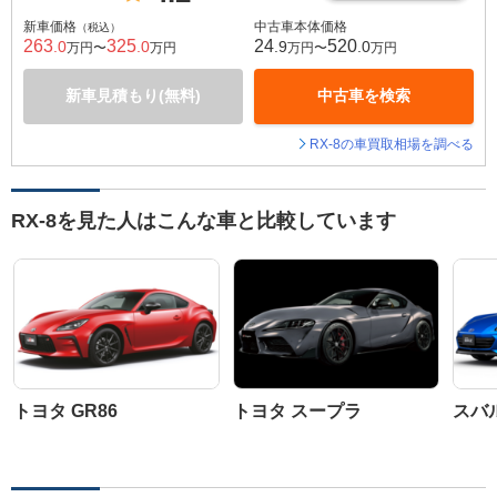
新車価格
中古車本体価格
（税込）
263
325
24
520
.0
.0
.9
.0
万円〜
万円
万円〜
万円
新車見積もり(無料)
中古車を検索
RX-8の車買取相場を調べる
RX-8を見た人はこんな車と比較しています
トヨタ GR86
トヨタ スープラ
スバル