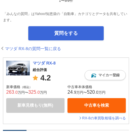
1
〜
9
/
9
件
「みんなの質問」はYahoo!知恵袋の「自動車」カテゴリとデータを共有してい
ます。
質問をする
マツダ RX-8の質問一覧に戻る
マツダ RX-8
総合評価
マイカー登録
4.2
新車価格
中古車本体価格
（税込）
263
325
24
520
.0
.0
.9
.0
万円〜
万円
万円〜
万円
新車見積もり(無料)
中古車を検索
RX-8の車買取相場を調べる