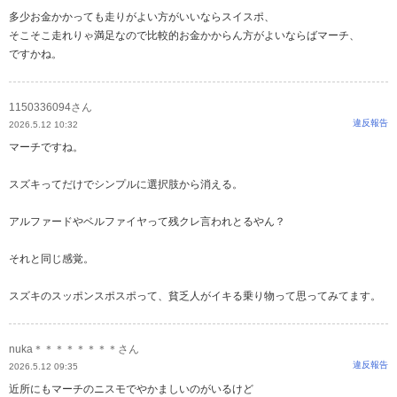
多少お金かかっても走りがよい方がいいならスイスポ、
そこそこ走れりゃ満足なので比較的お金かからん方がよいならばマーチ、
ですかね。
1150336094さん
違反報告
2026.5.12 10:32
マーチですね。
スズキってだけでシンプルに選択肢から消える。
アルファードやベルファイヤって残クレ言われとるやん？
それと同じ感覚。
スズキのスッポンスポスポって、貧乏人がイキる乗り物って思ってみてます。
nuka＊＊＊＊＊＊＊＊さん
違反報告
2026.5.12 09:35
近所にもマーチのニスモでやかましいのがいるけど