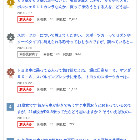
６０歳か６５歳の定年ないし、引退を迎えてから、 ８６やＲＸ８、
ポルシェ９１１カレラなんか、買って 乗ろうとする人を、どう思い
ますか？
2016.2.27
解決済み
回答数：
46
閲覧数：
2,984
スポーツカーについて教えてください。 スポーツカーってセダンや
クーペタイプに与えられる称号っておもうのですが、調べていると箱
型？アルトワークスとかマーチとかスイフトスポーツとかGRヤリス
2023.4.30
回答受付終了
回答数：
40
閲覧数：
944
などもス...
トヨタ車に乗ってる人って負け組だよね。 通は日産ＧＴＲ、マツダ
ＲＸ－８、スバルインプレッサに乗る。 トヨタのスポーツカーはし
ょぼい。
2011.9.22
解決済み
回答数：
35
閲覧数：
1,104
21歳女です 昔から車が好きでもうすぐ車買おうとおもっているので
すが、21歳女がRX-8乗ってたらどう思いますか？ そういえば女の子
でRX-8乗ってるの一度も見たことないなぁ…と思い、ふと気にな...
2010.4.3
解決済み
回答数：
33
閲覧数：
727