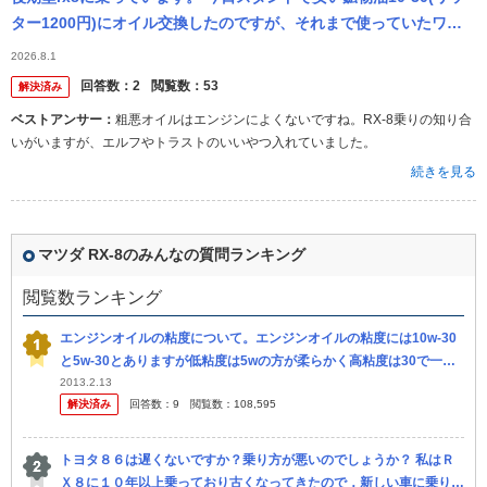
ター1200円)にオイル交換したのですが、それまで使っていたワコ
ーズ合成油10w-50(リッター5000円)より音もうるさく...
2026.8.1
回答数：
2
閲覧数：
53
解決済み
ベストアンサー：
粗悪オイルはエンジンによくないですね。RX-8乗りの知り合
いがいますが、エルフやトラストのいいやつ入れていました。
続きを見る
マツダ RX-8のみんなの質問ランキング
閲覧数ランキング
エンジンオイルの粘度について。エンジンオイルの粘度には10w-30
と5w-30とありますが低粘度は5wの方が柔らかく高粘度は30で一緒
なので全体的に5w-30のが良いと思うんですがどういう時に ...
2013.2.13
解決済み
回答数：
9
閲覧数：
108,595
トヨタ８６は遅くないですか？乗り方が悪いのでしょうか？ 私はＲ
Ｘ８に１０年以上乗っており古くなってきたので，新しい車に乗り換