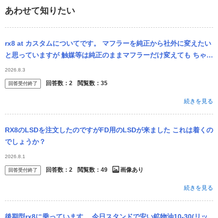
あわせて知りたい
rx8 at カスタムについてです。 マフラーを純正から社外に変えたい
と思っていますが 触媒等は純正のままマフラーだけ変えても ちゃん
と音の違いはあるのでしょうか。 rmagicチューンドサイレ...
2026.8.3
回答数：
2
閲覧数：
35
回答受付終了
続きを見る
RX8のLSDを注文したのですがFD用のLSDが来ました これは着くの
でしょうか？
2026.8.1
回答数：
2
閲覧数：
49
画像あり
回答受付終了
続きを見る
後期型rx8に乗っています。 今日スタンドで安い鉱物油10-30(リッ