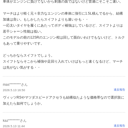
車体がエンジンに負けてないから刺激の面ではないけど普通にそこそこ速い。
マーチはより軽く元々非力なエンジンの車体に強引に1.5L積んでるから、結構
加速は良い。もしかしたらスイフトよりも速いかも・・
一応太いタイヤを履くにあたってボディ補強はしているけど、スイフトよりは
若干シャーシ性能は低い。
このモデルの前の12SRのエンジン程は回して面白いわけでもないけど、トルク
もあって乗りやすいです。
どっちかならスイフトでしょう。
スイフトならそこから補強や足回り入れていけばもっと速くなるけど、マーチ
は先がない気がする・・
mas********さん
違反報告
2026.5.13 16:50
ヴィッツRSやマツダスピードアクセラも結構似たような価格帯なので選択肢に
加えたら如何でしょうか。
kaz********さん
違反報告
2026.5.13 11:44