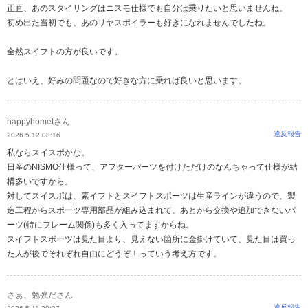
正直、あのスタイリングはニスモ仕様でも自分は乗りたいと思いませんね。
初め出た当初でも、あのリヤスポイラーも好きになれませんでしたね。
全然スイフトの方が良いです。
とはいえ、好みの問題なので好きな方に乗れば良いと思います。
happyhometさん
違反報告
2026.5.12 08:16
私ならスイスポかな。
日産のNISMO仕様って、アフターパーツを付けただけのなんちゃって仕様が結
構多いですから。
対してスイスポは、素イフトとスイフトスポーツは生産ラインが違うので、製
造工程からスポーツ専用部品が組み込まれて、あとから交換や追加できないパ
ーツ(特にフレーム関係)も多く入ってますからね。
スイフトスポーツは見た目より、見えない箇所に金掛けていて、見た目は買っ
た人が後でそれぞれ自由にどうぞ！っていう考え方です。
さぁ、勉強ださん
違反報告