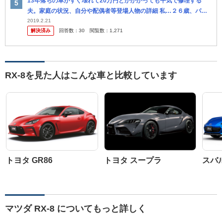
13年落ちの車がすぐ壊れて20万円とかかかっても平気で修理する
夫。家庭の状況、自分や配偶者等登場人物の詳細 私…２６歳、パー
ト 年収100万程 夫…２５歳、会社員 年収350万程度 結婚二年目...
2019.2.21
解決済み
回答数：
30
閲覧数：
1,271
RX-8を見た人はこんな車と比較しています
トヨタ GR86
トヨタ スープラ
スバル
マツダ RX-8 についてもっと詳しく