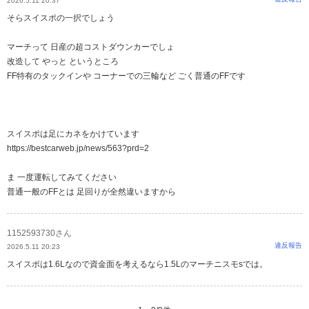
2026.5.11 20:37
そらスイスポの一択でしょう
マーチって 日産の超コストダウンカーでしょ
改造して やっと というところ
FF特有のタックインや コーナーでの三輪など ごく普通のFFです
スイスポは足にカネをかけています
https://bestcarweb.jp/news/563?prd=2
ま 一度運転してみてください
普通一般のFFとは 足回りが全然違いますから
1152593730さん
違反報告
2026.5.11 20:23
スイスポは1.6Lなので資金面を考えるなら1.5Lのマーチニスモsでは。