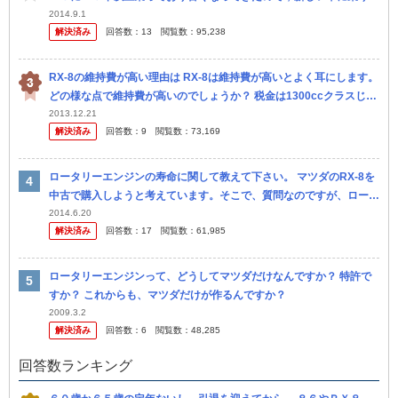
えようと思っています。 馬力やトルク等を見ると，ＲＸ８とトヨタ
2014.9.1
解決済み
回答数：
13
閲覧数：
95,238
８６は同...
RX-8の維持費が高い理由は RX-8は維持費が高いとよく耳にします。
どの様な点で維持費が高いのでしょうか？ 税金は1300ccクラスじゃ
なく レシプロ換算で1300cc×1.5で1950c...
2013.12.21
解決済み
回答数：
9
閲覧数：
73,169
ロータリーエンジンの寿命に関して教えて下さい。 マツダのRX-8を
中古で購入しようと考えています。そこで、質問なのですが、ロータ
リーエンジンの寿命は一般的なエンジンに比べて短いのでし ょう
2014.6.20
解決済み
回答数：
17
閲覧数：
61,985
か？...
ロータリーエンジンって、どうしてマツダだけなんですか？ 特許で
すか？ これからも、マツダだけが作るんですか？
2009.3.2
解決済み
回答数：
6
閲覧数：
48,285
回答数ランキング