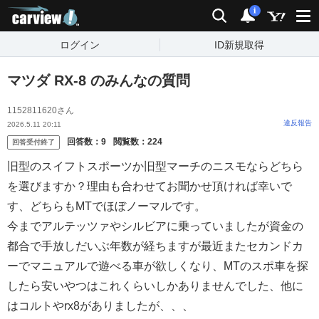
carview!
検索
通知
i
ログイン
ID新規取得
マツダ RX-8 のみんなの質問
1152811620さん
違反報告
2026.5.11 20:11
回答数：
9
閲覧数：
224
回答受付終了
旧型のスイフトスポーツか旧型マーチのニスモならどちら
を選びますか？理由も合わせてお聞かせ頂ければ幸いで
す、どちらもMTでほぼノーマルです。
今までアルテッツァやシルビアに乗っていましたが資金の
都合で手放しだいぶ年数が経ちますが最近またセカンドカ
ーでマニュアルで遊べる車が欲しくなり、MTのスポ車を探
したら安いやつはこれくらいしかありませんでした、他に
はコルトやrx8がありましたが、、、