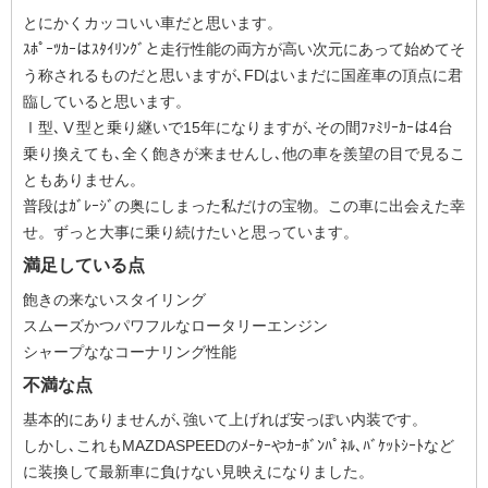
とにかくカッコいい車だと思います。
ｽﾎﾟｰﾂｶｰはｽﾀｲﾘﾝｸﾞと走行性能の両方が高い次元にあって始めてそ
う称されるものだと思いますが､FDはいまだに国産車の頂点に君
臨していると思います。
Ⅰ型､Ⅴ型と乗り継いで15年になりますが､その間ﾌｧﾐﾘｰｶｰは4台
乗り換えても､全く飽きが来ませんし､他の車を羨望の目で見るこ
ともありません。
普段はｶﾞﾚｰｼﾞの奥にしまった私だけの宝物。この車に出会えた幸
せ。ずっと大事に乗り続けたいと思っています。
満足している点
飽きの来ないスタイリング
スムーズかつパワフルなロータリーエンジン
シャープななコーナリング性能
不満な点
基本的にありませんが､強いて上げれば安っぽい内装です。
しかし､これもMAZDASPEEDのﾒｰﾀｰやｶｰﾎﾞﾝﾊﾟﾈﾙ､ﾊﾞｹｯﾄｼｰﾄなど
に装換して最新車に負けない見映えになりました。