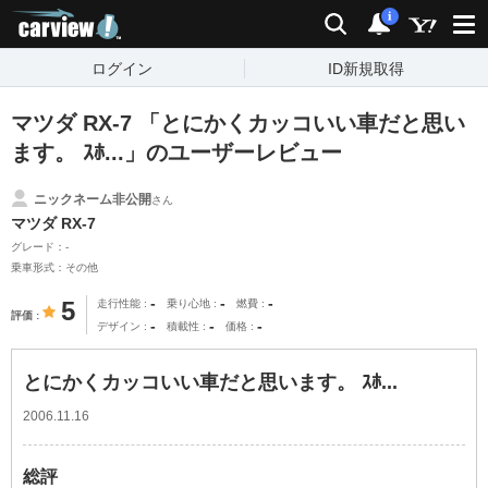
carview!
検索
通知
i
ログイン
ID新規取得
マツダ RX-7 「とにかくカッコいい車だと思い
ます。 ｽﾎ...」のユーザーレビュー
ニックネーム非公開
さん
マツダ RX-7
グレード：-
乗車形式：その他
-
-
-
5
走行性能
乗り心地
燃費
評価
-
-
-
デザイン
積載性
価格
とにかくカッコいい車だと思います。 ｽﾎ...
2006.11.16
総評