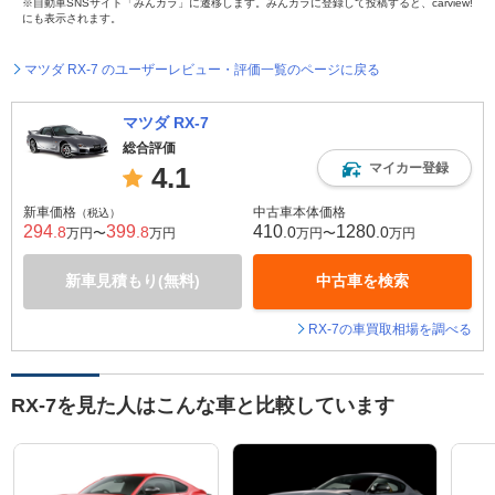
※自動車SNSサイト「みんカラ」に遷移します。みんカラに登録して投稿すると、carview!
にも表示されます。
マツダ RX-7 のユーザーレビュー・評価一覧のページに戻る
マツダ RX-7
総合評価
マイカー登録
4.1
新車価格
中古車本体価格
（税込）
294
399
410
1280
.8
.8
.0
.0
万円〜
万円
万円〜
万円
新車見積もり(無料)
中古車を検索
RX-7の車買取相場を調べる
RX-7を見た人はこんな車と比較しています