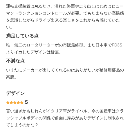
運転支援装置はABSだけ。濡れた路面や走り出しはじめはヒュー
マントランクションコントロールが必要。でもたまらない高揚感
を意識しながらドライブ出来る楽しさをこれからも感じていた
い。
満足している点
唯一無二のロータリーターボの市販最終型。また日本車でFD3S
よりイカしたデザインは皆無。
不満な点
いまだにメーカーが出してくれるのはありがたいが補修用部品の
高騰。
デザイン
5
言い過ぎかもしれんがイタリア車がライバル。今の国産車はクラ
ッシャブルボディの関係で前面に厚みがありデザインに制限され
てしまうのかな？