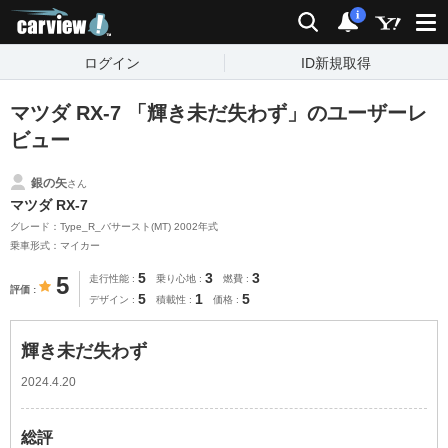
carview!
検索
通知
i
ログイン
ID新規取得
マツダ RX-7 「輝き未だ失わず」のユーザーレ
ビュー
銀の矢
さん
マツダ RX-7
グレード：Type_R_バサースト(MT) 2002年式
乗車形式：マイカー
5
3
3
5
走行性能
乗り心地
燃費
評価
5
1
5
デザイン
積載性
価格
輝き未だ失わず
2024.4.20
総評