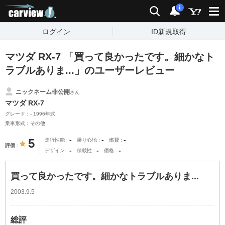
carview!
検索
通知
i
ログイン
ID新規取得
マツダ RX-7 「買って良かったです。細かなト
ラブルありま...」のユーザーレビュー
ニックネーム非公開
さん
マツダ RX-7
グレード：- 1996年式
乗車形式：その他
-
-
-
5
走行性能
乗り心地
燃費
評価
-
-
-
デザイン
積載性
価格
買って良かったです。細かなトラブルありま...
2003.9.5
総評