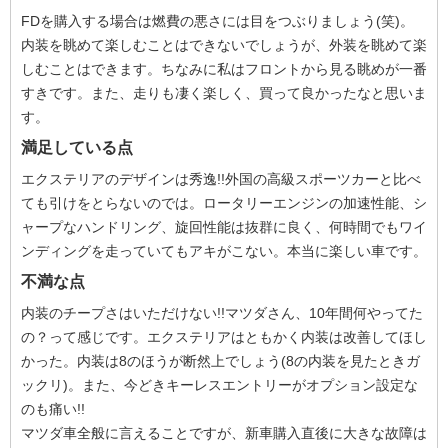
FDを購入する場合は燃費の悪さには目をつぶりましょう(笑)。
内装を眺めて楽しむことはできないでしょうが、外装を眺めて楽
しむことはできます。ちなみに私はフロントから見る眺めが一番
すきです。また、走りも凄く楽しく、買って良かったなと思いま
す。
満足している点
エクステリアのデザインは秀逸!!外国の高級スポーツカーと比べ
ても引けをとらないのでは。ロータリーエンジンの加速性能、シ
ャープなハンドリング、旋回性能は抜群に良く、何時間でもワイ
ンディングを走っていてもアキがこない。本当に楽しい車です。
不満な点
内装のチープさはいただけない!!マツダさん、10年間何やってた
の？って感じです。エクステリアはともかく内装は改善してほし
かった。内装は8のほうが断然上でしょう(8の内装を見たときガ
ックリ)。また、今どきキーレスエントリーがオプション設定な
のも痛い!!
マツダ車全般に言えることですが、新車購入直後に大きな故障は