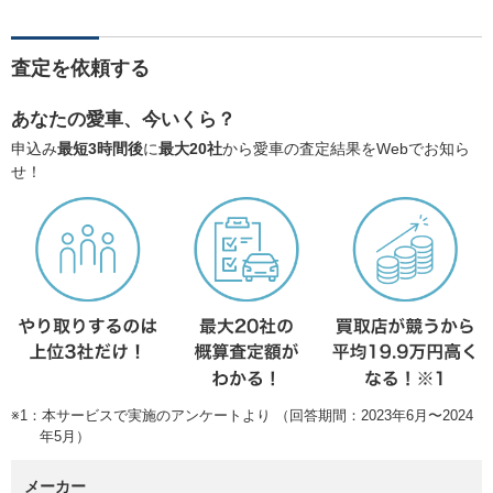
査定を依頼する
あなたの愛車、今いくら？
申込み
最短3時間後
に
最大20社
から愛車の査定結果をWebでお知ら
せ！
※1：本サービスで実施のアンケートより （回答期間：2023年6月〜2024
年5月）
メーカー