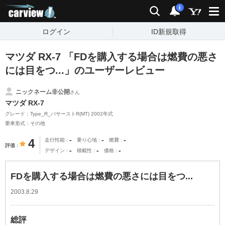
carview!
検索
通知
i
ログイン
ID新規取得
マツダ RX-7 「FDを購入する場合は燃費の悪さ
には目をつ...」のユーザーレビュー
ニックネーム非公開
さん
マツダ RX-7
グレード：Type_R_バサーストR(MT) 2002年式
乗車形式：その他
-
-
-
4
走行性能
乗り心地
燃費
評価
-
-
-
デザイン
積載性
価格
FDを購入する場合は燃費の悪さには目をつ...
2003.8.29
総評