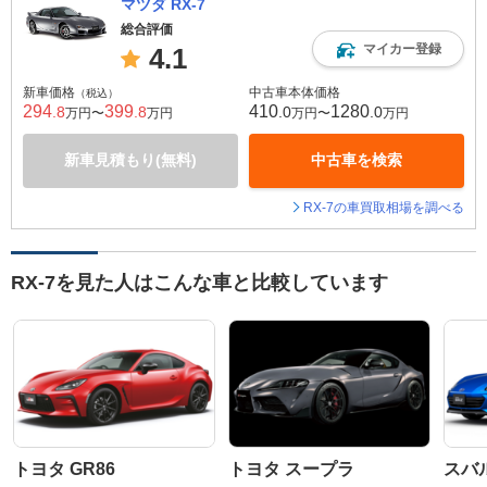
マツダ RX-7
総合評価
マイカー登録
4.1
新車価格
中古車本体価格
（税込）
294
399
410
1280
.8
.8
.0
.0
万円〜
万円
万円〜
万円
新車見積もり(無料)
中古車を検索
RX-7の車買取相場を調べる
RX-7を見た人はこんな車と比較しています
トヨタ GR86
トヨタ スープラ
スバル