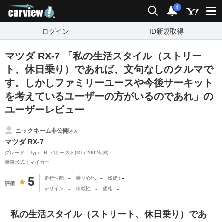
carview!
検索
通知
i
ログイン
ID新規取得
マツダ RX-7 「私の生活スタイル（ストリー
ト、休日乗り）であれば、文句なしのクルマで
す。しかしファミリーユースや今後サーキット
を考えているユーザーの方がいるのであれ」の
ユーザーレビュー
ニックネーム非公開
さん
マツダ RX-7
グレード：Type_R_バサースト(MT) 2002年式
乗車形式：マイカー
-
-
-
5
走行性能
乗り心地
燃費
評価
-
-
-
デザイン
積載性
価格
私の生活スタイル（ストリート、休日乗り）であ