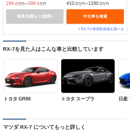
294
399
410
1280
.8
.8
.0
.0
万円〜
万円
万円〜
万円
新車見積もり(無料)
中古車を検索
RX-7の車買取相場を調べる
RX-7を見た人はこんな車と比較しています
トヨタ GR86
トヨタ スープラ
日産
マツダ RX-7 についてもっと詳しく