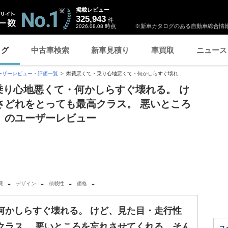
掲載レビュー
325,943
件
時点
※新車カタログのある自動車総合情報
2026.08.08
ログ
中古車検索
新車見積り
車買取
ニュース
ーザーレビュー・評価一覧
燃費悪くて・乗り心地悪くて・何かしらすぐ壊れ...
・乗り心地悪くて・何かしらすぐ壊れる。 け
さどれをとっても最高クラス。 悪いところ
」のユーザーレビュー
-
-
-
-
費
デザイン
積載性
価格
何かしらすぐ壊れる。 けど、見た目・走行性
クラス。 悪いところを忘れさせてくれる、そん