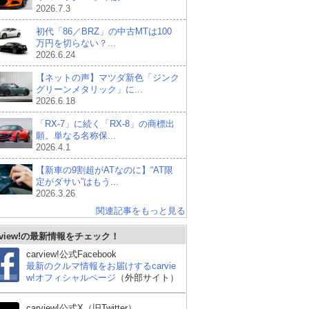
2026.7.3
初代「86／BRZ」の中古MTは100
万円を切らない？...
2026.6.24
【ネットの声】マツダ新色「ジンク
グリーンメタリック」に...
2026.6.18
「RX-7」に続く「RX-8」の商標出
願。単なる名称保...
2026.4.1
【新車の9割超がATなのに】“AT限
定がダサい”はもう...
2026.3.26
関連記事をもっと見る
rview!の最新情報をチェック！
carview!公式Facebook
最新のクルマ情報をお届けするcarvie
w!オフィシャルページ
（外部サイト）
carview!公式X（旧Twitter）