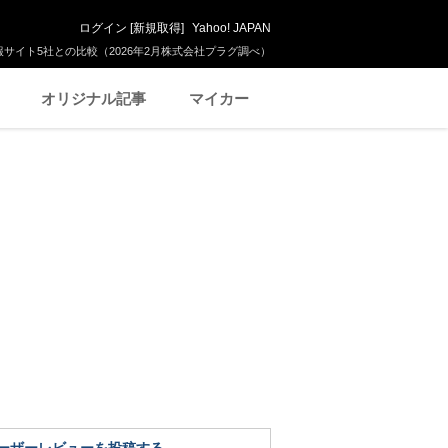
ログイン
[
新規取得
]
Yahoo! JAPAN
サイト5社との比較（2026年2月株式会社プラグ調べ）
オリジナル記事
マイカー