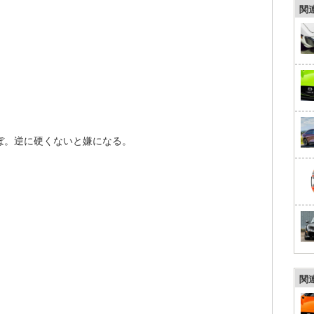
関
ぼ。逆に硬くないと嫌になる。
関