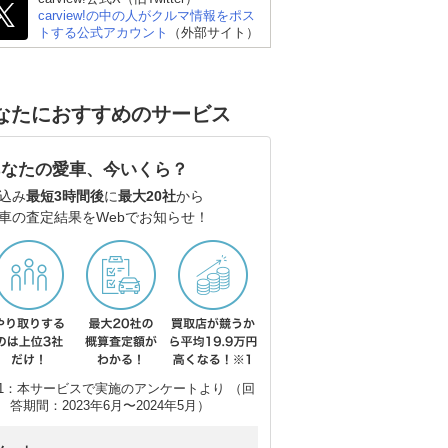
carview!の中の人がクルマ情報をポス
トする公式アカウント
（外部サイト）
なたにおすすめのサービス
あなたの愛車、今いくら？
込み
最短3時間後
に
最大20社
から
ポルシェ 911
ホンダ プレリュード
シ
車の査定結果をWebでお知らせ！
ー
1：本サービスで実施のアンケートより （回
答期間：2023年6月〜2024年5月）