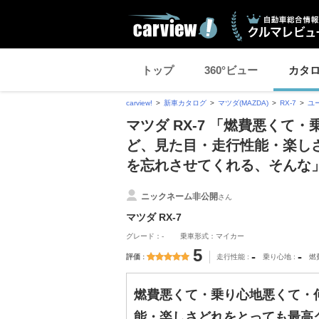
トップ
360°ビュー
カタ
carview!
新車カタログ
マツダ(MAZDA)
RX-7
ユ
マツダ RX-7 「燃費悪くて
ど、見た目・走行性能・楽し
を忘れさせてくれる、そんな
ニックネーム非公開
さん
マツダ RX-7
グレード：-
乗車形式：マイカー
5
-
-
評価
走行性能
乗り心地
燃
燃費悪くて・乗り心地悪くて・
能・楽しさどれをとっても最高