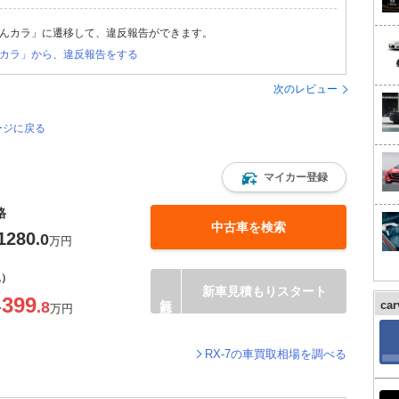
んカラ」に遷移して、違反報告ができます。
カラ」から、違反報告をする
次のレビュー
ージに戻る
マイカー登録
格
中古車を検索
1280
.0
万円
込）
新車見積もりスタート
399
.8
ca
〜
万円
RX-7の車買取相場を調べる