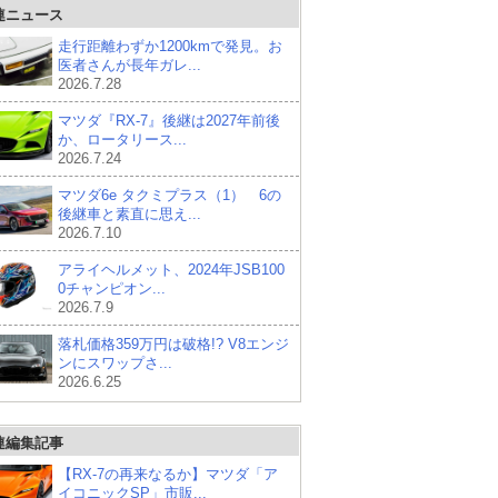
連ニュース
走行距離わずか1200kmで発見。お
医者さんが長年ガレ...
2026.7.28
マツダ『RX-7』後継は2027年前後
か、ロータリース...
2026.7.24
マツダ6e タクミプラス（1） 6の
後継車と素直に思え...
2026.7.10
アライヘルメット、2024年JSB100
0チャンピオン...
2026.7.9
落札価格359万円は破格!? V8エンジ
ンにスワップさ...
2026.6.25
連編集記事
【RX-7の再来なるか】マツダ「ア
イコニックSP」市販...