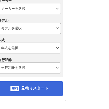
メーカー
モデル
年式
走行距離
見積りスタート