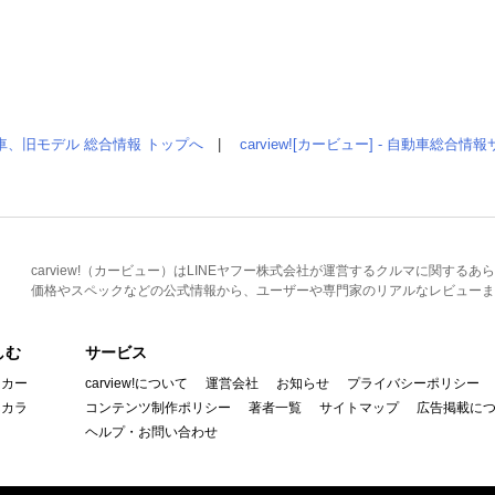
車、旧モデル 総合情報 トップへ
|
carview![カービュー] - 自動車総合
carview!（カービュー）はLINEヤフー株式会社が運営するクルマに関す
価格やスペックなどの公式情報から、ユーザーや専門家のリアルなレビューま
しむ
サービス
イカー
carview!について
運営会社
お知らせ
プライバシーポリシー
んカラ
コンテンツ制作ポリシー
著者一覧
サイトマップ
広告掲載に
ヘルプ・お問い合わせ