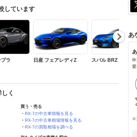
比較しています
あ
Nex
t
申
ープラ
日産 フェアレディZ
スバル BRZ
愛
詳しく
買う・売る
RX-7の中古車情報を見る
※
RX-7の中古車相場情報を見る
RX-7の買取相場を調べる