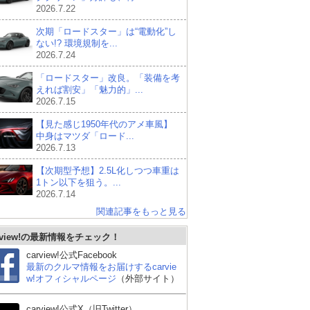
2026.7.22
次期「ロードスター」は“電動化”し
ない!? 環境規制を...
2026.7.24
「ロードスター」改良。「装備を考
えれば割安」「魅力的」...
2026.7.15
【見た感じ1950年代のアメ車風】
中身はマツダ「ロード...
2026.7.13
【次期型予想】2.5L化しつつ車重は
1トン以下を狙う。...
2026.7.14
関連記事をもっと見る
rview!の最新情報をチェック！
carview!公式Facebook
最新のクルマ情報をお届けするcarvie
w!オフィシャルページ
（外部サイト）
carview!公式X（旧Twitter）