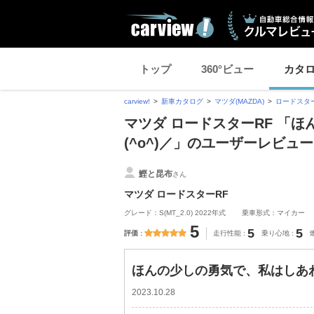
トップ
360°ビュー
カタ
carview!
新車カタログ
マツダ(MAZDA)
ロードスター
マツダ ロードスターRF 「
(^o^)／」のユーザーレビュー
鰹と昆布
さん
マツダ ロードスターRF
グレード：S(MT_2.0) 2022年式
乗車形式：マイカー
5
5
5
評価
走行性能
乗り心地
ほんの少しの勇気で、私はしあわ
2023.10.28