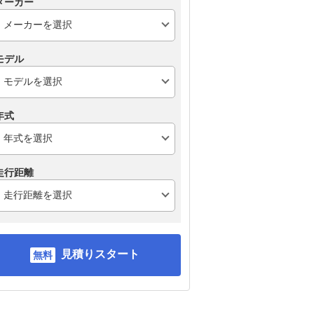
メーカー
スタ
ポルシェ 911 カブリオ
レクサス LCコンバーチ
メル
レ
ブル
モデル
年式
走行距離
見積りスタート