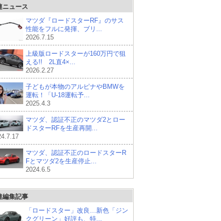
連ニュース
マツダ『ロードスターRF』のサス
性能をフルに発揮、ブリ...
2026.7.15
上級版ロードスターが160万円で狙
える!! 2L直4×...
2026.2.27
子どもが本物のアルピナやBMWを
運転！「U-18運転予...
2025.4.3
マツダ、認証不正のマツダ2とロー
ドスターRFを生産再開...
4.7.17
マツダ、認証不正のロードスターR
Fとマツダ2を生産停止...
2024.6.5
連編集記事
「ロードスター」改良…新色「ジン
クグリーン」好評も、特...