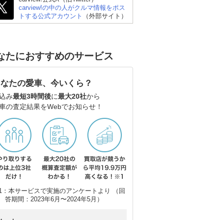
carview!の中の人がクルマ情報をポス
トする公式アカウント
（外部サイト）
なたにおすすめのサービス
あなたの愛車、今いくら？
込み
最短3時間後
に
最大20社
から
車の査定結果をWebでお知らせ！
1：本サービスで実施のアンケートより （回
答期間：2023年6月〜2024年5月）