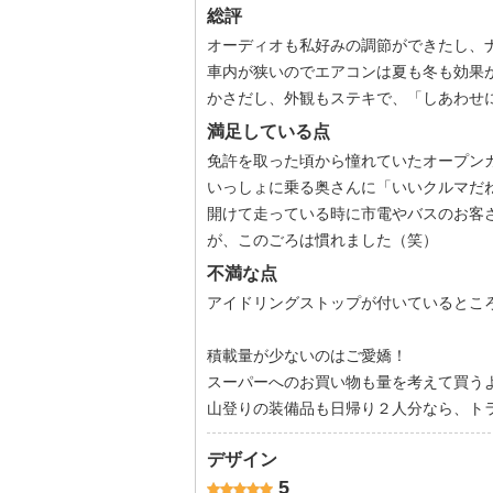
総評
オーディオも私好みの調節ができたし、
車内が狭いのでエアコンは夏も冬も効果
かさだし、外観もステキで、「しあわせ
満足している点
免許を取った頃から憧れていたオープン
いっしょに乗る奥さんに「いいクルマだね
開けて走っている時に市電やバスのお客
が、このごろは慣れました（笑）
不満な点
アイドリングストップが付いているところ•
積載量が少ないのはご愛嬌！
スーパーへのお買い物も量を考えて買う
山登りの装備品も日帰り２人分なら、トラン
デザイン
5