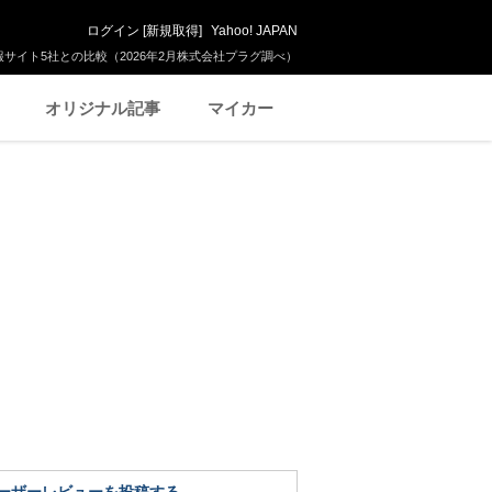
ログイン
[
新規取得
]
Yahoo! JAPAN
サイト5社との比較（2026年2月株式会社プラグ調べ）
オリジナル記事
マイカー