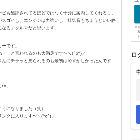
ユ
ナビも酷評されてるほどではなく十分に案内してくれるし、
がスゴイし、エンジンは力強いし、排気音もちょうどいい静
になる」クルマだと思います。
※
カーです。
！」と言われるのも大満足です〜＼(^o^)／
ロ
さんにチラッと見られるのも最初は恥ずかしかったんです
••。
ようになりました（笑）
クに入ります〜＼(^o^)／