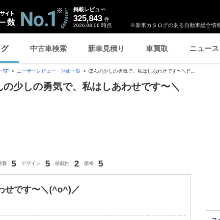
掲載レビュー
325,843
件
時点
※新車カタログのある自動車総合情報
2026.08.06
ログ
中古車検索
新車見積り
車買取
ニュース
RF
ユーザーレビュー・評価一覧
ほんの少しの勇気で、私はしあわせです〜＼(^...
ほんの少しの勇気で、私はしあわせです〜＼
5
5
2
5
燃費
デザイン
積載性
価格
せです〜＼(^o^)／