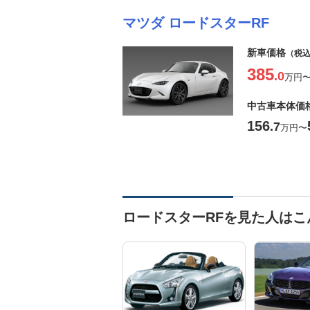
マツダ ロードスターRF
新車価格
（税
385
.0
万円
中古車本体価
156
.7
万円
〜
ロードスターRFを見た人は