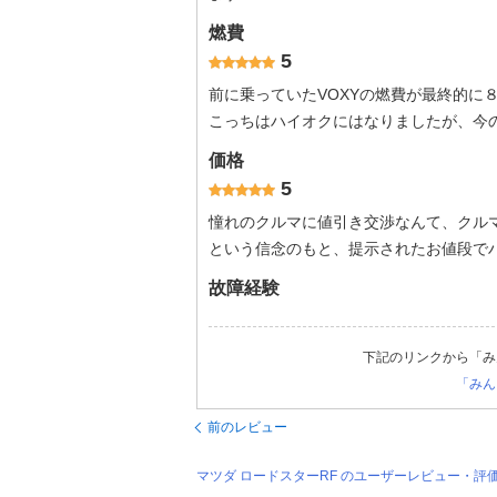
燃費
5
前に乗っていたVOXYの燃費が最終的に
こっちはハイオクにはなりましたが、今
価格
5
憧れのクルマに値引き交渉なんて、クル
という信念のもと、提示されたお値段で
故障経験
下記のリンクから「み
「みん
前のレビュー
マツダ ロードスターRF のユーザーレビュー・評