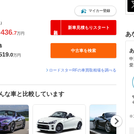
マイカー登録
込）
新車見積もりスタート
436
.7
あ
〜
万円
格
中古車を検索
519
.0
万円
申
愛
ロードスターRFの車買取相場を調べる
こんな車と比較しています
※
Nex
t