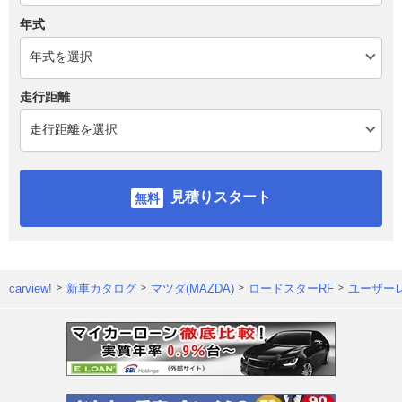
年式
走行距離
見積りスタート
carview!
新車カタログ
マツダ(MAZDA)
ロードスターRF
ユーザー