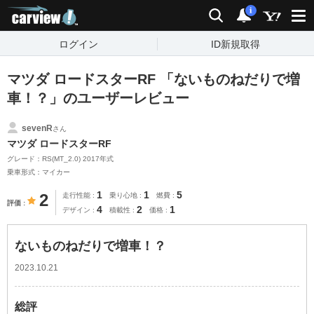
carview!
検索
通知
i
ログイン
ID新規取得
マツダ ロードスターRF 「ないものねだりで増
車！？」のユーザーレビュー
sevenR
さん
マツダ ロードスターRF
グレード：RS(MT_2.0) 2017年式
乗車形式：マイカー
1
1
5
2
走行性能
乗り心地
燃費
評価
4
2
1
デザイン
積載性
価格
ないものねだりで増車！？
2023.10.21
総評