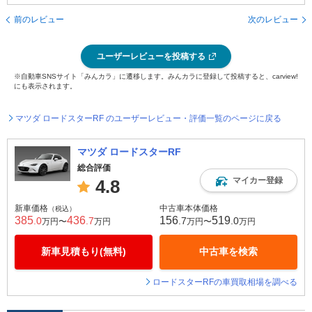
前のレビュー
次のレビュー
ユーザーレビューを投稿する
※自動車SNSサイト「みんカラ」に遷移します。みんカラに登録して投稿すると、carview!
にも表示されます。
マツダ ロードスターRF のユーザーレビュー・評価一覧のページに戻る
マツダ ロードスターRF
総合評価
マイカー登録
4.8
新車価格
中古車本体価格
（税込）
385
436
156
519
.0
.7
.7
.0
万円〜
万円
万円〜
万円
新車見積もり(無料)
中古車を検索
ロードスターRFの車買取相場を調べる