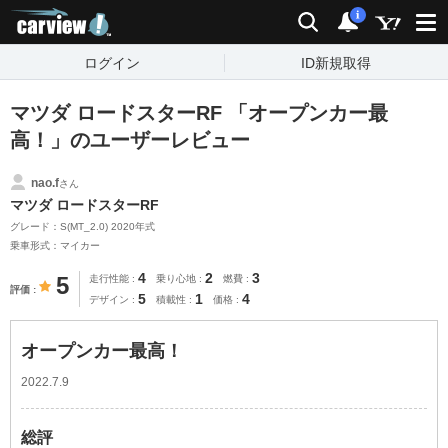
carview!
検索
通知
i
ログイン
ID新規取得
マツダ ロードスターRF 「オープンカー最
高！」のユーザーレビュー
nao.f
さん
マツダ ロードスターRF
グレード：S(MT_2.0) 2020年式
乗車形式：マイカー
4
2
3
5
走行性能
乗り心地
燃費
評価
5
1
4
デザイン
積載性
価格
オープンカー最高！
2022.7.9
総評