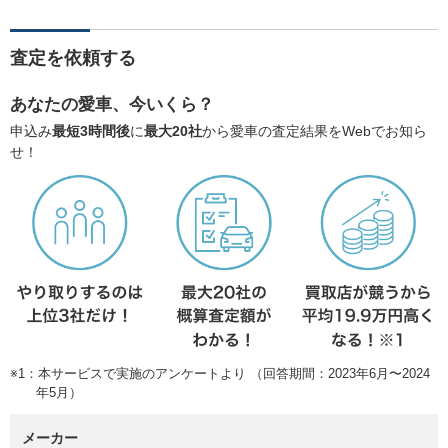
査定を依頼する
あなたの愛車、今いくら？
申込み
最短3時間後
に
最大20社
から愛車の査定結果をWebでお知ら
せ！
※1：本サービスで実施のアンケートより （回答期間：2023年6月〜2024
年5月）
メーカー