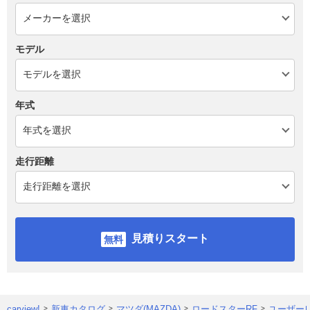
モデル
年式
走行距離
見積りスタート
carview!
新車カタログ
マツダ(MAZDA)
ロードスターRF
ユーザー