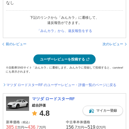
なし
下記のリンクから「みんカラ」に遷移して、
違反報告ができます。
「みんカラ」から、違反報告をする
前のレビュー
次のレビュー
ユーザーレビューを投稿する
※自動車SNSサイト「みんカラ」に遷移します。みんカラに登録して投稿すると、carview!
にも表示されます。
マツダ ロードスターRF のユーザーレビュー・評価一覧のページに戻る
マツダ ロードスターRF
総合評価
マイカー登録
4.8
新車価格
中古車本体価格
（税込）
385
436
156
519
.0
.7
.7
.0
万円〜
万円
万円〜
万円