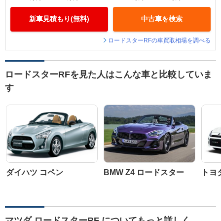
新車見積もり(無料)
中古車を検索
ロードスターRFの車買取相場を調べる
ロードスターRFを見た人はこんな車と比較していま
す
ダイハツ コペン
BMW Z4 ロードスター
トヨ
マツダ ロードスターRF についてもっと詳しく