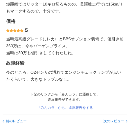
短距離ではリッター10キロ切るものの、長距離走行では15km/ｌ
もマークするので、十分です。
価格
5
当時最高級グレードにレカロとBBSオプション装備で、値引き前
360万は、今やバーゲンプライス。
当時は30万も値引きしてくれたしね。
故障経験
今のところ、O2センサの汚れでエンジンチェックランプが点い
たくらいで、大きなトラブルなし。
下記のリンクから「みんカラ」に遷移して、
違反報告ができます。
「みんカラ」から、違反報告をする
前のレビュー
次のレビュー