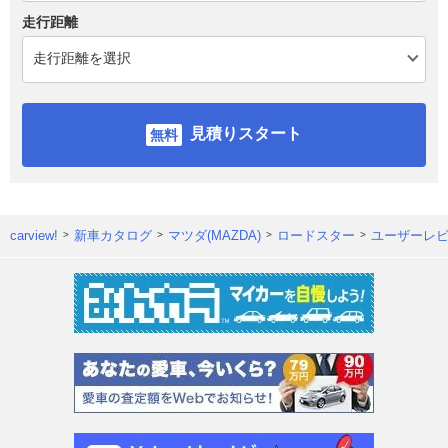
走行距離
見積りスタート
carview!
新車カタログ
マツダ(MAZDA)
ロードスター
ユーザーレ