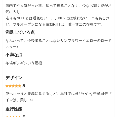
国内で不人気だった故、却って被ることなく、今なお輝く姿がお
気に入り。
走りもND１とは遜色ない、、、ND2には敵わないトコもあるけ
ど、フルオープンになる電動RHTは、唯一無二の存在です。
満足している点
なんたって、今後出ることはないサンフラワーイエローのロード
スター♪
不満な点
冬場ギシギシいう屋根
デザイン
5
並べちゃうと腰高に見えるけど、単独では伸びやかな中牟田デザ
インは、美しい♪
走行性能