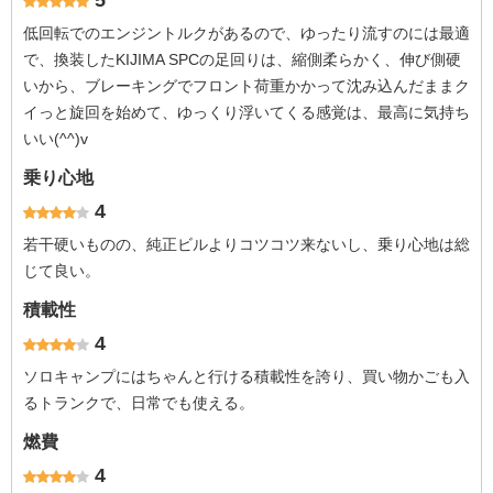
5
低回転でのエンジントルクがあるので、ゆったり流すのには最適
で、換装したKIJIMA SPCの足回りは、縮側柔らかく、伸び側硬
いから、ブレーキングでフロント荷重かかって沈み込んだままク
イっと旋回を始めて、ゆっくり浮いてくる感覚は、最高に気持ち
いい(^^)v
乗り心地
4
若干硬いものの、純正ビルよりコツコツ来ないし、乗り心地は総
じて良い。
積載性
4
ソロキャンプにはちゃんと行ける積載性を誇り、買い物かごも入
るトランクで、日常でも使える。
燃費
4