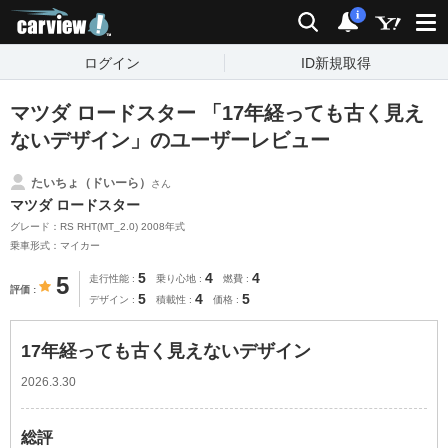
carview!
検索
通知
i
ログイン
ID新規取得
マツダ ロードスター 「17年経っても古く見え
ないデザイン」のユーザーレビュー
たいちょ（ドいーら）
さん
マツダ ロードスター
グレード：RS RHT(MT_2.0) 2008年式
乗車形式：マイカー
5
4
4
5
走行性能
乗り心地
燃費
評価
5
4
5
デザイン
積載性
価格
17年経っても古く見えないデザイン
2026.3.30
総評