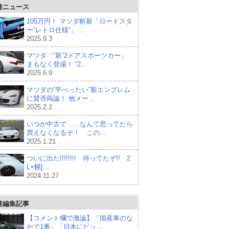
連ニュース
105万円！ マツダ斬新「ロードスタ
ー“レトロ仕様”」...
2025.9.3
マツダ「“新”2ドアスポーツカー」
まもなく登場！ “2...
2025.6.9
マツダの“平べったい”新エンブレム
に賛否両論！ 他メー...
2025.2.2
いつか中古で……なんて思ってたら
買えなくなるぞ！ この...
2025.1.21
ついに出た!!!!!!!! 待ってたぞ!! 2
L×幌[...
2024.11.27
連編集記事
【コメント欄で激論】「国産車のな
かで1番」「日本にピッ...