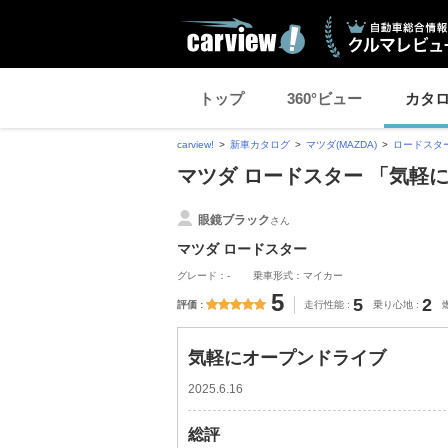
トップ
360°ビュー
カタ
carview!
新車カタログ
マツダ(MAZDA)
ロードスタ
マツダ ロードスター 「気軽
眼鏡ブラック
さん
マツダ ロードスター
グレード：-
乗車形式：マイカー
5
5
2
評価
走行性能
乗り心地
気軽にオープンドライブ
2025.6.16
総評