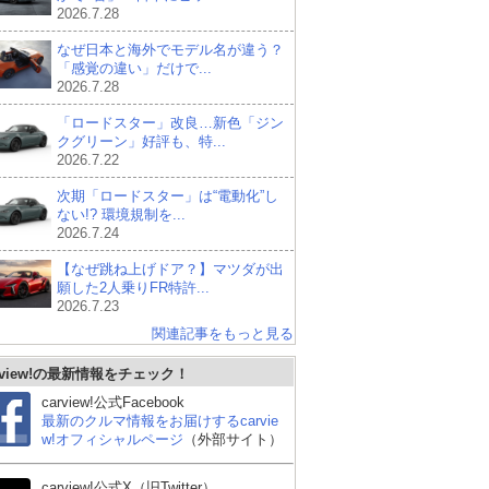
2026.7.28
なぜ日本と海外でモデル名が違う？
「感覚の違い」だけで...
2026.7.28
「ロードスター」改良…新色「ジン
クグリーン」好評も、特...
2026.7.22
次期「ロードスター」は“電動化”し
ない!? 環境規制を...
2026.7.24
【なぜ跳ね上げドア？】マツダが出
願した2人乗りFR特許...
2026.7.23
関連記事をもっと見る
rview!の最新情報をチェック！
carview!公式Facebook
最新のクルマ情報をお届けするcarvie
w!オフィシャルページ
（外部サイト）
carview!公式X（旧Twitter）