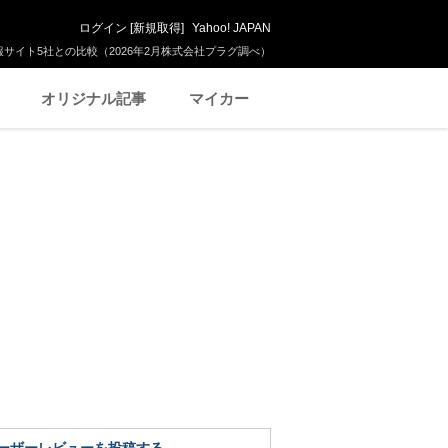
ログイン
[
新規取得
]
Yahoo! JAPAN
サイト5社との比較（2026年2月株式会社プラグ調べ）
オリジナル記事
マイカー