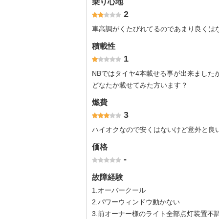
乗り心地
2
車高調がくたびれてるのであまり良くは
積載性
1
NBではタイヤ4本載せる事が出来ました
どなたか載せてみた方います？
燃費
3
ハイオクなので安くはないけど意外と良
価格
-
故障経験
1.オーバークール
2.パワーウィンドウ動かない
3.前オーナー様のライト全部点灯装置不