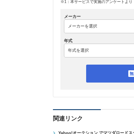
※1：本サービスで実施のアンケートより （
メーカー
年式
関連リンク
Yahoo!オークション でマツダロード