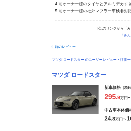
4.前オーナー様のタイヤとアルミデカす
5.前オーナー様の社外マフラー車検非対
下記のリンクから「み
「みん
前のレビュー
マツダ ロードスター のユーザーレビュー・評価
マツダ ロードスター
新車価格
（税
295
.9
万円
中古車本体価
24
1
.8
万円
〜