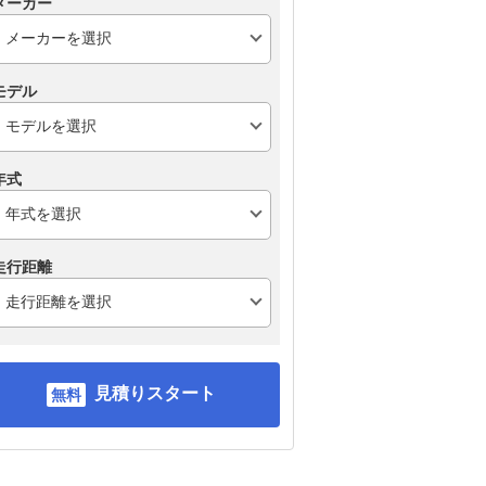
メーカー
モデル
年式
走行距離
見積りスタート