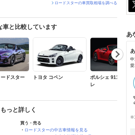
ロードスターの車買取相場を調べる
な車と比較しています
あ
Nex
t
申
愛
 ロードスター
トヨタ コペン
ポルシェ 911 カブ
レ
てもっと詳しく
※
買う・売る
ロードスターの中古車情報を見る