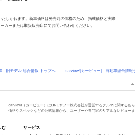
いたしかねます。新車価格は発売時の価格のため、掲載価格と実際
メーカーまたは取扱販売店にてお問い合わせください。
車、旧モデル 総合情報 トップへ
|
carview![カービュー] - 自動車総合
carview!（カービュー）はLINEヤフー株式会社が運営するクルマに関す
価格やスペックなどの公式情報から、ユーザーや専門家のリアルなレビューま
しむ
サービス