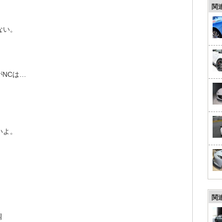
関
ない。
がNCは…
いよ。
関
調