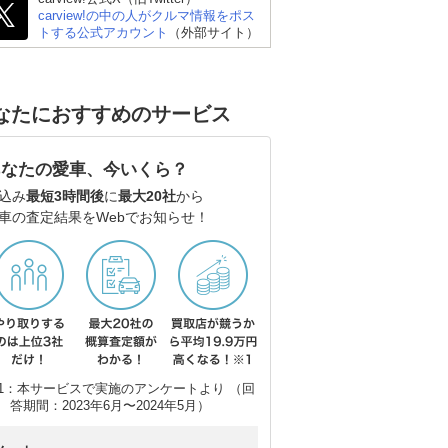
carview!の中の人がクルマ情報をポス
トする公式アカウント
（外部サイト）
なたにおすすめのサービス
あなたの愛車、今いくら？
込み
最短3時間後
に
最大20社
から
車の査定結果をWebでお知らせ！
リオ
ポルシェ 718 ボクスタ
レクサス LCコンバーチ
ロ
ー
ブル
1：本サービスで実施のアンケートより （回
答期間：2023年6月〜2024年5月）