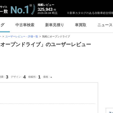
掲載レビュー
325,943
件
時点
※新車カタログのある自動車総合情報
2026.08.08
ログ
中古車検索
新車見積り
車買取
ニュース
ー
ユーザーレビュー・評価一覧
気軽にオープンドライブ
にオープンドライブ」のユーザーレビュー
3
4
1
-
燃費
デザイン
積載性
価格