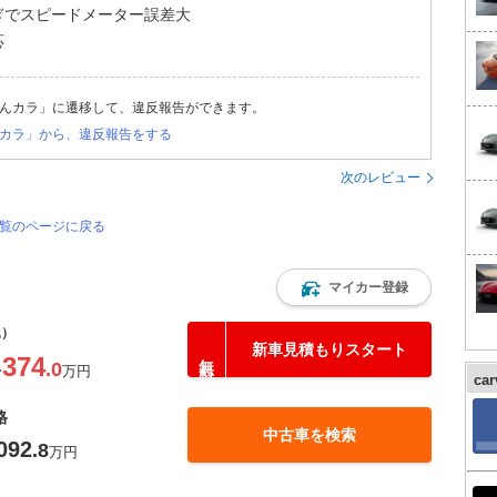
ぎでスピードメーター誤差大
応
んカラ」に遷移して、違反報告ができます。
カラ」から、違反報告をする
次のレビュー
一覧のページに戻る
マイカー登録
込）
新車見積もりスタート
374
.0
〜
万円
ca
格
中古車を検索
092
.8
万円