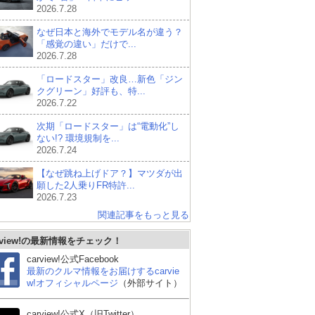
2026.7.28
なぜ日本と海外でモデル名が違う？
「感覚の違い」だけで...
2026.7.28
「ロードスター」改良…新色「ジン
クグリーン」好評も、特...
2026.7.22
次期「ロードスター」は“電動化”し
ない!? 環境規制を...
2026.7.24
【なぜ跳ね上げドア？】マツダが出
願した2人乗りFR特許...
2026.7.23
関連記事をもっと見る
rview!の最新情報をチェック！
carview!公式Facebook
最新のクルマ情報をお届けするcarvie
w!オフィシャルページ
（外部サイト）
carview!公式X（旧Twitter）