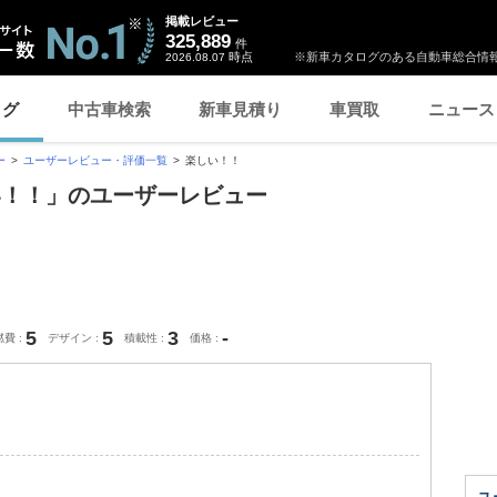
掲載レビュー
325,889
件
時点
※新車カタログのある自動車総合情報
2026.08.07
ログ
中古車検索
新車見積り
車買取
ニュース
ー
ユーザーレビュー・評価一覧
楽しい！！
い！！」のユーザーレビュー
5
5
3
-
燃費
デザイン
積載性
価格