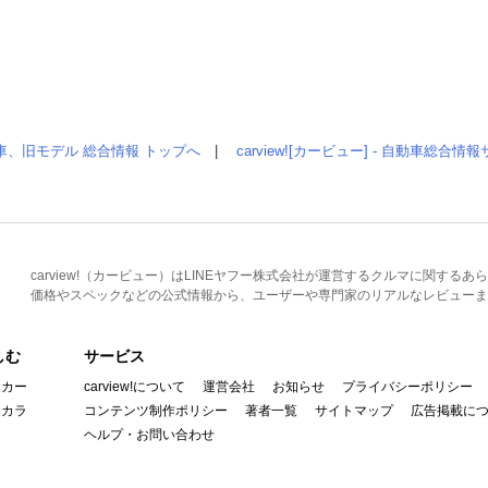
車、旧モデル 総合情報 トップへ
|
carview![カービュー] - 自動車総合
carview!（カービュー）はLINEヤフー株式会社が運営するクルマに関す
価格やスペックなどの公式情報から、ユーザーや専門家のリアルなレビューま
しむ
サービス
イカー
carview!について
運営会社
お知らせ
プライバシーポリシー
んカラ
コンテンツ制作ポリシー
著者一覧
サイトマップ
広告掲載に
ヘルプ・お問い合わせ