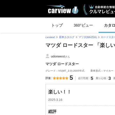
トップ
360°ビュー
カタ
carview!
新車カタログ
マツダ(MAZDA)
ロードスタ
マツダ ロードスター 「楽し
udonwest
さん
マツダ ロードスター
グレード：VS(MT_2.0) 2005年式
乗車形式：マイカー
5
5
3
評価
走行性能
乗り心地
楽しい！！
2025.3.16
総評