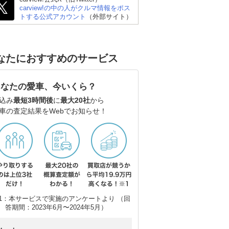
carview!の中の人がクルマ情報をポス
トする公式アカウント
（外部サイト）
なたにおすすめのサービス
ポルシェ 718 ボクスタ
ポルシェ 911 カブリオ
メル
あなたの愛車、今いくら？
ー
レ
込み
最短3時間後
に
最大20社
から
車の査定結果をWebでお知らせ！
1：本サービスで実施のアンケートより （回
答期間：2023年6月〜2024年5月）