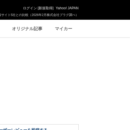
ログイン
[
新規取得
]
Yahoo! JAPAN
サイト5社との比較（2026年2月株式会社プラグ調べ）
オリジナル記事
マイカー