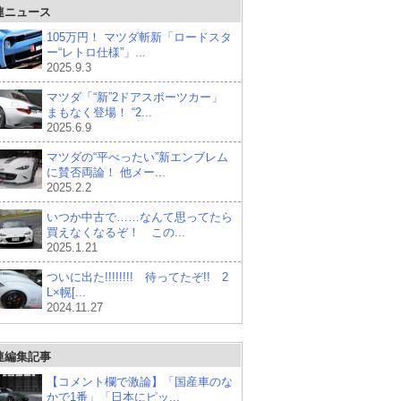
連ニュース
105万円！ マツダ斬新「ロードスタ
ー“レトロ仕様”」...
2025.9.3
マツダ「“新”2ドアスポーツカー」
まもなく登場！ “2...
2025.6.9
マツダの“平べったい”新エンブレム
に賛否両論！ 他メー...
2025.2.2
いつか中古で……なんて思ってたら
買えなくなるぞ！ この...
2025.1.21
ついに出た!!!!!!!! 待ってたぞ!! 2
L×幌[...
2024.11.27
連編集記事
【コメント欄で激論】「国産車のな
かで1番」「日本にピッ...