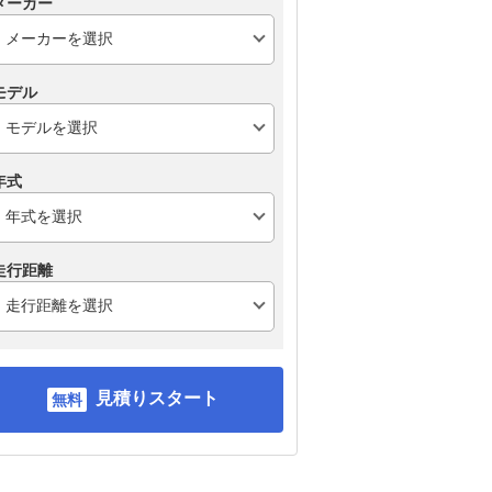
メーカー
モデル
年式
走行距離
見積りスタート