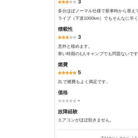
3
多分ほぼノーマル仕様で新車時から替え
ライブ（下道1000km）でもそんなに辛
積載性
3
意外と積めます。
寒い時期の1人キャンプでも問題ないで
燃費
5
2Lで燃費もよく満足です。
価格
-
故障経験
エアコンがほぼ効きません。