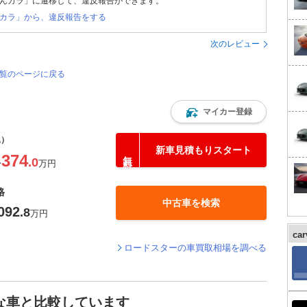
んカラ」に遷移して、違反報告ができます。
カラ」から、違反報告をする
次のレビュー
一覧のページに戻る
マイカー登録
込）
新車見積もりスタート
374
.0
〜
万円
格
中古車を検索
092
.8
万円
ca
ロードスターの車買取相場を調べる
な車と比較しています