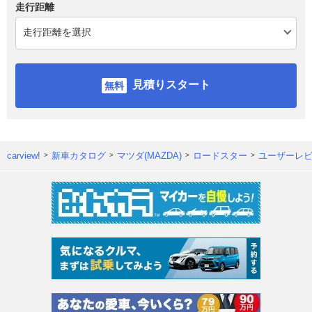
走行距離
見積りスタート
carview!
新車カタログ
マツダ(MAZDA)
ロードスター
ユーザーレ