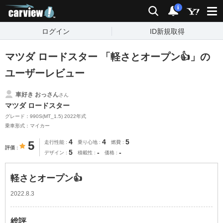
carview!
検索
通知
i
ログイン
ID新規取得
マツダ ロードスター 「軽さとオープン👍」の
ユーザーレビュー
車好き おっさん
さん
マツダ ロードスター
グレード：990S(MT_1.5) 2022年式
乗車形式：マイカー
4
4
5
5
走行性能
乗り心地
燃費
評価
5
-
-
デザイン
積載性
価格
軽さとオープン👍
2022.8.3
総評