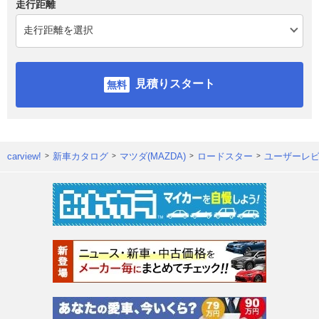
走行距離
見積りスタート
carview!
新車カタログ
マツダ(MAZDA)
ロードスター
ユーザーレ