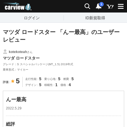
carview!
検索
通知
i
ログイン
ID新規取得
マツダ ロードスター 「んー最高」のユーザー
レビュー
kotekoteah
さん
マツダ ロードスター
グレード：S スペシャルパッケージ(MT_1.5) 2019年式
乗車形式：マイカー
5
5
5
5
走行性能
乗り心地
燃費
評価
5
1
4
デザイン
積載性
価格
んー最高
2022.5.29
総評