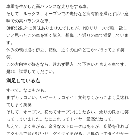
車重を生かした高バランスな走りをする車。
そして、ルックス、オープンでの走行など所有欲を満たす広い意
味での高バランスな車。
BNR32以外に興味ありませんでしたが、NDリリースで唯一欲し
いと思ったこの車を漸く購入、想像した通りの車で満足していま
す。
休みの朝は必ず伊豆、箱根、近くの山のどこかへ行ってます笑
笑。
この方向性が好きなら、迷わず購入して下さいと言える車です。
是非、試乗してください。
満足している点
すべて。なにもかも。
まずカッコいい。いやーカッコイイ！文句なくかっこよく見惚れ
てしまう笑笑
そして、オープン。初めてオープンにしたさい、余りの良さに笑
ってしまいました。なにこれって！イヤー最高だねって。
加えて、よく曲がる。余分なストロークはあるが、姿勢を作れば
アクセルで頭がはいり、グイグイまがる。お尻の下でタイヤが一